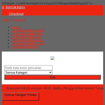
POWgW_CidIRh4HWyBRJVVZyqc0CP9mpkA8eE65rpyX0" />
q
Kontak Kami
Checkout
MENU NAVIGASI
Home
Partisi Kantor Arkadia
Partisi Kantor Brother
Partisi Kantor Ichiko
Partisi Kantor Indachi
Partisi Kantor Modera
Partisi Kantor Uno
Cari
Buka jam 08.00 s/d jam 16.50 , Sabtu, Minggu & Hari Besar Tutup
Semua Kategori Produk