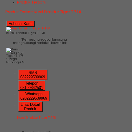
Produk Terbaru
Produk Terkait Kursi Direktur Tiger T 714
Hubungi Kami
Kursi Direktur Tiger T-178
*Pemesanan dapat langsung
menghubungi kontak di bawah ini:
*Harga
Hubungi CS
SMS
082229539969
Telepon
03199842501
Whatsapp
6282229539969
Lihat Detail
Produk
Kursi Direktur Tiger T-178