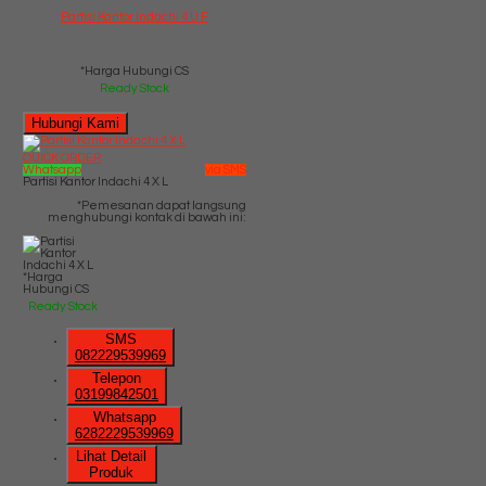
Partisi Kantor Indachi 4 U F
*Harga Hubungi CS
Ready Stock
Hubungi Kami
QUICK ORDER
Whatsapp
via SMS
Partisi Kantor Indachi 4 X L
*Pemesanan dapat langsung
menghubungi kontak di bawah ini:
*Harga
Hubungi CS
Ready Stock
SMS
082229539969
Telepon
03199842501
Whatsapp
6282229539969
Lihat Detail
Produk