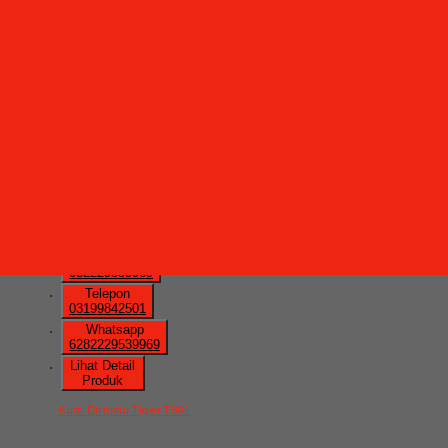
*Harga Hubungi CS
Ready Stock
Hubungi Kami
QUICK ORDER
Whatsapp
via SMS
Kursi Direktur Tiger T 801
*Pemesanan dapat langsung
menghubungi kontak di bawah ini:
*Harga
Hubungi CS
Ready Stock
SMS
082229539969
Telepon
03199842501
Whatsapp
6282229539969
Lihat Detail
Produk
Kursi Direktur Tiger T 801