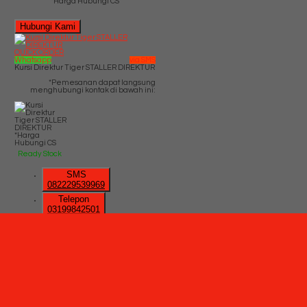
*Harga Hubungi CS
Hubungi Kami
QUICK ORDER
Whatsapp
via SMS
Kursi Direktur Tiger STALLER DIREKTUR
*Pemesanan dapat langsung
menghubungi kontak di bawah ini:
*Harga
Hubungi CS
Ready Stock
SMS
082229539969
Telepon
03199842501
Whatsapp
6282229539969
Lihat Detail
Produk
Kursi Direktur Tiger STALLER
DIREKTUR