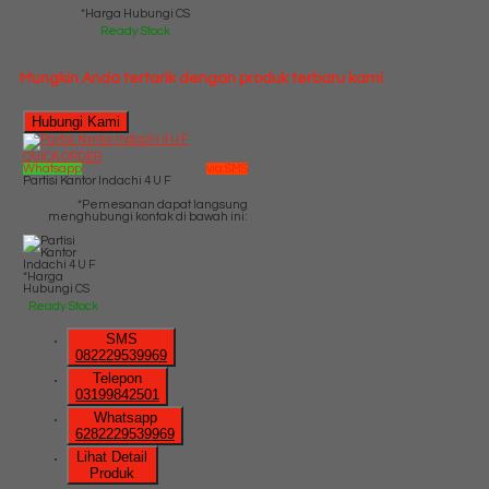
*Harga Hubungi CS
Ready Stock
Mungkin Anda tertarik dengan produk terbaru kami
Hubungi Kami
QUICK ORDER
Whatsapp
via SMS
Partisi Kantor Indachi 4 U F
*Pemesanan dapat langsung
menghubungi kontak di bawah ini:
*Harga
Hubungi CS
Ready Stock
SMS
082229539969
Telepon
03199842501
Whatsapp
6282229539969
Lihat Detail
Produk