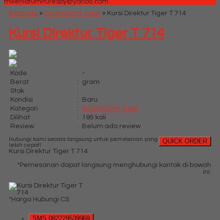
milleniafurnituresby@yahoo.com
Beranda
»
Kursi Kantor Tiger
»
Kursi Direktur Tiger T 714
Kursi Direktur Tiger T 714
Kode
:
-
Berat
:
gram
Stok
:
Kondisi
:
Baru
Kategori
:
Kursi Kantor Tiger
Dilihat
:
195 kali
Review
:
Belum ada review
Hubungi kami secara langsung untuk pemesanan yang
QUICK ORDER
lebih cepat!
Kursi Direktur Tiger T 714
*Pemesanan dapat langsung menghubungi kontak di bawah
ini:
*Harga Hubungi CS
SMS
082229539969