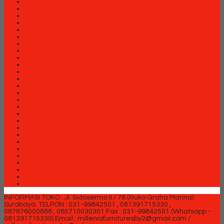
Lemari Arsip VIP
Lemari Pakaian Expo
Lemari Pakaian Orbitrend
Locker Brother
Locker Elite
Meja Kantor Aditech
Meja Kantor Carrera
Meja Kantor Expo
Meja Kantor Indachi
Meja Kantor Modera
Meja Kantor Orbitrend
Meja Kantor Uno
Meja Kantor Vip
Meja Kantor Vip M Series
Meja Komputer Aditech
Meja Komputer Expo
Meja Komputer Modera
Meja Komputer Orbitrend
Meja Komputer Vip
Meja Rapat Aditech
Partisi Kantor Arkadia
Partisi Kantor Brother
Partisi Kantor Donati
Partisi Kantor Ichiko
Partisi Kantor Indachi
Partisi Kantor Modera
Partisi Kantor Uno
INFORMASI TOKO : Jl. Sidosermo II / 76 (Ruko Graha Marina)
Surabaya.
TELPON : 031-99842501 , 081391715330 ,
087876000886 , 085710030301 Fax : 031-99842501 (Whatsapp -
081391715330)
Email : milleniafurnituresby2@gmail.com /