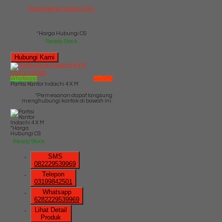
Partisi Kantor Indachi 4 X L
*Harga Hubungi CS
Ready Stock
Hubungi Kami
QUICK ORDER
Whatsapp
via SMS
Partisi Kantor Indachi 4 X M
*Pemesanan dapat langsung
menghubungi kontak di bawah ini:
*Harga
Hubungi CS
Ready Stock
SMS
082229539969
Telepon
03199842501
Whatsapp
6282229539969
Lihat Detail
Produk