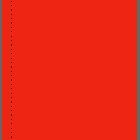
Brankas Bossini
Brankas Daichiban
Brankas Ichiban
Brankas Sentry
Filing Cabinet Brother
Filling Cabinet Alba
Filling Cabinet Elite
Filling Cabinet Lion
Kursi Bar Chairman
Kursi Bar Donati
Kursi Direktur Brother
Kursi Direktur CHAIRMAN
Kursi Direktur Kantor Ardent
Kursi Kantor Ardent
Kursi Kantor Brother
Kursi Kantor Chairman
Kursi kantor HIGHPOINT
Kursi Kantor Indachi
Kursi Kantor Polaris
Kursi Kantor Savello
Kursi Kantor Subaru
Kursi Kantor Tiger
Kursi Kantor Uno
Kursi Kantor Verona
Kursi Kuliah Chitose
Kursi Lipat Chitose
Kursi Staff Brother
Kursi Tunggu Chairman
Lemari Arsip Brother
Lemari Arsip Elite
Lemari Arsip Lion
Lemari arsip Modera