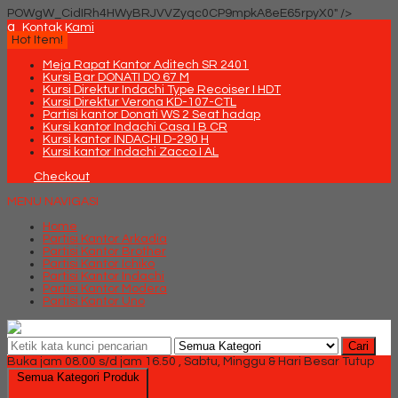
POWgW_CidIRh4HWyBRJVVZyqc0CP9mpkA8eE65rpyX0" />
q
Kontak Kami
Hot Item!
Meja Rapat Kantor Aditech SR 2401
Kursi Bar DONATI DO 67 M
Kursi Direktur Indachi Type Recoiser I HDT
Kursi Direktur Verona KD-107-CTL
Partisi kantor Donati WS 2 Seat hadap
Kursi kantor Indachi Casa I B CR
Kursi kantor INDACHI D-290 H
Kursi kantor Indachi Zacco I AL
Checkout
MENU NAVIGASI
Home
Partisi Kantor Arkadia
Partisi Kantor Brother
Partisi Kantor Ichiko
Partisi Kantor Indachi
Partisi Kantor Modera
Partisi Kantor Uno
Cari
Buka jam 08.00 s/d jam 16.50 , Sabtu, Minggu & Hari Besar Tutup
Semua Kategori Produk