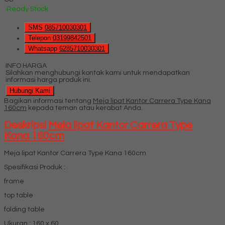
Ready Stock
SMS
085710030301
Telepon
03199842501
Whatsapp
6285710030301
INFO HARGA
Silahkan menghubungi kontak kami untuk mendapatkan
informasi harga produk ini.
Hubungi Kami
Bagikan informasi tentang
Meja lipat Kantor Carrera Type Kana
160cm
kepada teman atau kerabat Anda.
Deskripsi
Meja lipat Kantor Carrera Type
Kana 160cm
Meja lipat Kantor Carrera Type Kana 160cm
Spesifikasi Produk :
frame
top table
folding table
Ukuran : 160 x 60