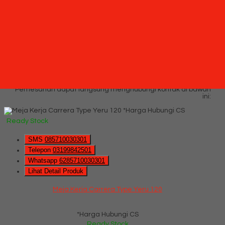
*Harga Hubungi CS
Ready Stock
Hubungi Kami
QUICK ORDER
Whatsapp
via SMS
Meja Kerja Carrera Type Yeru 120
*Pemesanan dapat langsung menghubungi kontak di bawah
ini:
*Harga Hubungi CS
Ready Stock
SMS
085710030301
Telepon
03199842501
Whatsapp
6285710030301
Lihat Detail Produk
Meja Kerja Carrera Type Yeru 120
*Harga Hubungi CS
Ready Stock