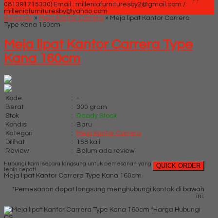
081391715330)
Email : milleniafurnituresby2@gmail.com /
milleniafurnituresby@yahoo.com
Beranda
»
Meja Kantor Carrera
»
Meja lipat Kantor Carrera
Type Kana 160cm
Meja lipat Kantor Carrera Type
Kana 160cm
Kode
:
-
Berat
:
300 gram
Stok
:
Ready Stock
Kondisi
:
Baru
Kategori
:
Meja Kantor Carrera
Dilihat
:
158 kali
Review
:
Belum ada review
Hubungi kami secara langsung untuk pemesanan yang
QUICK ORDER
lebih cepat!
Meja lipat Kantor Carrera Type Kana 160cm
*Pemesanan dapat langsung menghubungi kontak di bawah
ini:
*Harga Hubungi
CS