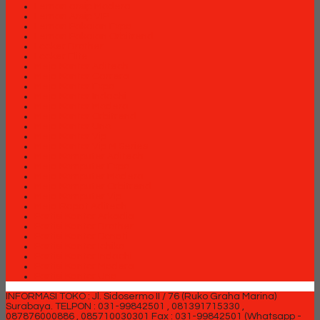
Lemari arsip Modera
Lemari Arsip VIP
Lemari Pakaian Expo
Lemari Pakaian Orbitrend
Locker Brother
Locker Elite
Meja Kantor Aditech
Meja Kantor Carrera
Meja Kantor Expo
Meja Kantor Indachi
Meja Kantor Modera
Meja Kantor Orbitrend
Meja Kantor Uno
Meja Kantor Vip
Meja Kantor Vip M Series
Meja Komputer Aditech
Meja Komputer Expo
Meja Komputer Modera
Meja Komputer Orbitrend
Meja Komputer Vip
Meja Rapat Aditech
Partisi Kantor Arkadia
Partisi Kantor Brother
Partisi Kantor Donati
Partisi Kantor Ichiko
Partisi Kantor Indachi
Partisi Kantor Modera
Partisi Kantor Uno
INFORMASI TOKO : Jl. Sidosermo II / 76 (Ruko Graha Marina)
Surabaya.
TELPON : 031-99842501 , 081391715330 ,
087876000886 , 085710030301 Fax : 031-99842501 (Whatsapp -