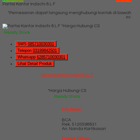
Partisi Kantor Indachi 8 L F
*Pemesanan dapat langsung menghubungi kontak di bawah
ini:
*Harga Hubungi CS
Ready Stock
SMS
085710030301
Telepon
03199842501
Whatsapp
6285710030301
Lihat Detail Produk
Partisi Kantor Indachi 8 L F
*Harga Hubungi CS
Ready Stock
Info Bank
BCA
Rek.
5120598831
An. Nanda Kartikasari
Produk Pilihan