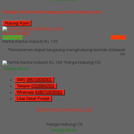
Mungkin Anda tertarik dengan produk terbaru kami
Hubungi Kami
QUICK ORDER
Whatsapp
via SMS
Partisi Kantor Indachi 6 L 120
*Pemesanan dapat langsung menghubungi kontak di bawah
ini:
*Harga Hubungi CS
Ready Stock
SMS
085710030301
Telepon
03199842501
Whatsapp
6285710030301
Lihat Detail Produk
Partisi Kantor Indachi 6 L 120
*Harga Hubungi CS
Ready Stock