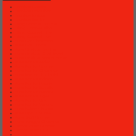
Brankas Bossini
Brankas Daichiban
Brankas Ichiban
Brankas Sentry
Filing Cabinet Brother
Filling Cabinet Alba
Filling Cabinet Elite
Filling Cabinet Lion
Kursi Bar Chairman
Kursi Bar Donati
Kursi Direktur Brother
Kursi Direktur CHAIRMAN
Kursi Direktur Kantor Ardent
Kursi Kantor Ardent
Kursi Kantor Brother
Kursi Kantor Chairman
Kursi kantor HIGHPOINT
Kursi Kantor Indachi
Kursi Kantor Polaris
Kursi Kantor Savello
Kursi Kantor Subaru
Kursi Kantor Tiger
Kursi Kantor Uno
Kursi Kantor Verona
Kursi Kuliah Chitose
Kursi Lipat Chitose
Kursi Staff Brother
Kursi Tunggu Chairman
Lemari Arsip Brother
Lemari Arsip Elite
Lemari Arsip Lion