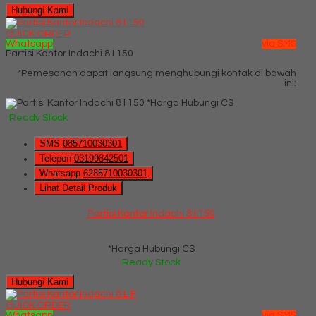
Hubungi Kami
QUICK ORDER
Whatsapp
via SMS
Partisi Kantor Indachi 8 I 150
*Pemesanan dapat langsung menghubungi kontak di bawah
ini:
*Harga Hubungi CS
Ready Stock
SMS
085710030301
Telepon
03199842501
Whatsapp
6285710030301
Lihat Detail Produk
Partisi Kantor Indachi 8 I 150
*Harga Hubungi CS
Ready Stock
Hubungi Kami
QUICK ORDER
Whatsapp
via SMS