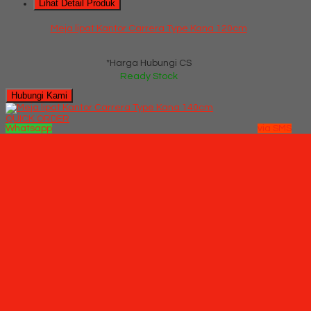
Lihat Detail Produk
Meja lipat Kantor Carrera Type Kana 120cm
*Harga Hubungi CS
Ready Stock
Hubungi Kami
QUICK ORDER
Whatsapp
via SMS
Meja lipat Kantor Carrera Type Kana 140cm
*Pemesanan dapat langsung menghubungi kontak di bawah
ini:
*Harga Hubungi
CS
Ready Stock
SMS
085710030301
Telepon
03199842501
Whatsapp
6285710030301
Lihat Detail Produk
Meja lipat Kantor Carrera Type Kana 140cm