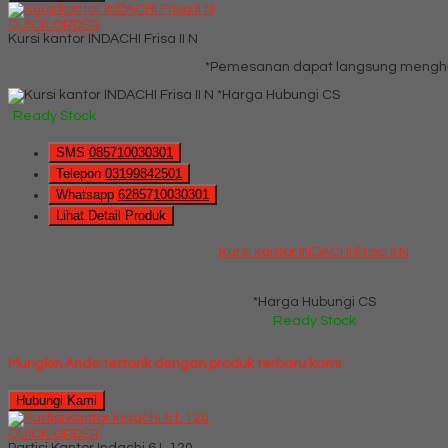
QUICK ORDER
Kursi kantor INDACHI Frisa II N
*Pemesanan dapat langsung menghub
*Harga Hubungi CS
Ready Stock
SMS
085710030301
Telepon
03199842501
Whatsapp
6285710030301
Lihat Detail Produk
Kursi kantor INDACHI Frisa II N
*Harga Hubungi CS
Ready Stock
Mungkin Anda tertarik dengan produk terbaru kami
Hubungi Kami
QUICK ORDER
Partisi Kantor Indachi 6 L 120