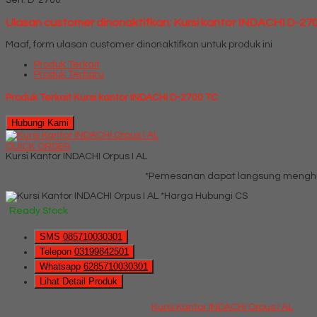
Seri: D-2700
Ulasan customer dinonaktifkan: Kursi kantor INDACHI D-27
Maaf, form ulasan customer dinonaktifkan untuk produk ini
Produk Terkait
Produk Terbaru
Produk Terkait Kursi kantor INDACHI D-2700 TC
Hubungi Kami
QUICK ORDER
Kursi Kantor INDACHI Orpus I AL
*Pemesanan dapat langsung menghub
*Harga Hubungi CS
Ready Stock
SMS
085710030301
Telepon
03199842501
Whatsapp
6285710030301
Lihat Detail Produk
Kursi Kantor INDACHI Orpus I AL