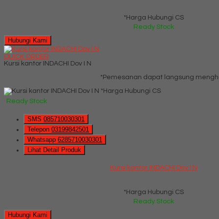
*Harga Hubungi CS
Ready Stock
Hubungi Kami
QUICK ORDER
Kursi kantor INDACHI Dov I N
*Pemesanan dapat langsung menghub
*Harga Hubungi CS
Ready Stock
SMS
085710030301
Telepon
03199842501
Whatsapp
6285710030301
Lihat Detail Produk
Kursi kantor INDACHI Dov I N
*Harga Hubungi CS
Ready Stock
Hubungi Kami