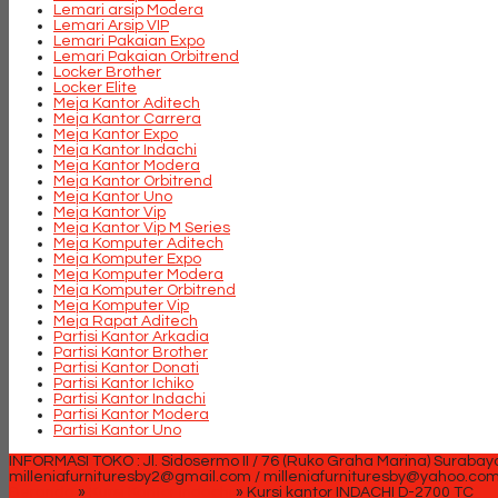
Lemari arsip Modera
Lemari Arsip VIP
Lemari Pakaian Expo
Lemari Pakaian Orbitrend
Locker Brother
Locker Elite
Meja Kantor Aditech
Meja Kantor Carrera
Meja Kantor Expo
Meja Kantor Indachi
Meja Kantor Modera
Meja Kantor Orbitrend
Meja Kantor Uno
Meja Kantor Vip
Meja Kantor Vip M Series
Meja Komputer Aditech
Meja Komputer Expo
Meja Komputer Modera
Meja Komputer Orbitrend
Meja Komputer Vip
Meja Rapat Aditech
Partisi Kantor Arkadia
Partisi Kantor Brother
Partisi Kantor Donati
Partisi Kantor Ichiko
Partisi Kantor Indachi
Partisi Kantor Modera
Partisi Kantor Uno
INFORMASI TOKO : Jl. Sidosermo II / 76 (Ruko Graha Marina) Surabay
milleniafurnituresby2@gmail.com / milleniafurnituresby@yahoo.co
Beranda
»
Kursi Kantor Indachi
»
Kursi kantor INDACHI D-2700 TC