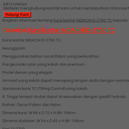
INFO HARGA
Silahkan menghubungi kontak kami untuk mendapatkan informasi ha
Hubungi Kami
Bagikan informasi tentang
Kursi kantor INDACHI D-2700 TC
kepada 
Deskripsi
Kursi kantor INDACHI D-2700 TC
Kursi kantor INDACHI D-2700 TC
Keunggulan:
Menggunakan bahan oscar/fabric yang berkualitas.
Rangka kaki nylon yang kokoh dan premium.
Model desain yang elegan.
Armrest yang kokoh dapat menopang lengan anda dengan nyama
Sandaran kursi TC (Tilting Control) yang kokoh.
6. Tinggi tempat duduk dapat di sesuaikan dengan gaslift hydrolic.
Bahan: Oscar/Fabric dan Nylon
Dimensi kursi: W 64 x D 72 x H 86-106cm
Dimensi dudukan: W 54 x D 45 x H 86-106cm