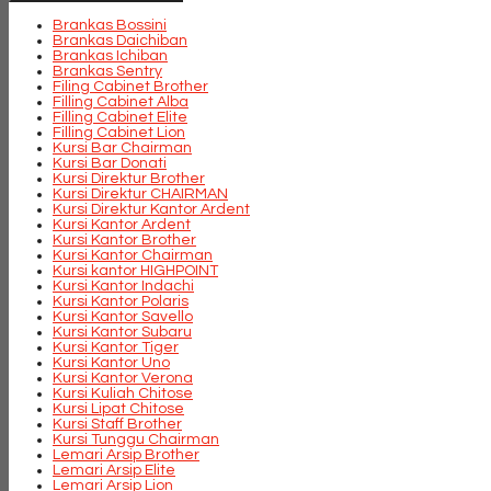
Brankas Bossini
Brankas Daichiban
Brankas Ichiban
Brankas Sentry
Filing Cabinet Brother
Filling Cabinet Alba
Filling Cabinet Elite
Filling Cabinet Lion
Kursi Bar Chairman
Kursi Bar Donati
Kursi Direktur Brother
Kursi Direktur CHAIRMAN
Kursi Direktur Kantor Ardent
Kursi Kantor Ardent
Kursi Kantor Brother
Kursi Kantor Chairman
Kursi kantor HIGHPOINT
Kursi Kantor Indachi
Kursi Kantor Polaris
Kursi Kantor Savello
Kursi Kantor Subaru
Kursi Kantor Tiger
Kursi Kantor Uno
Kursi Kantor Verona
Kursi Kuliah Chitose
Kursi Lipat Chitose
Kursi Staff Brother
Kursi Tunggu Chairman
Lemari Arsip Brother
Lemari Arsip Elite
Lemari Arsip Lion