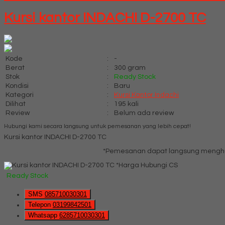
Kursi kantor INDACHI D-2700 TC
Kode
:
-
Berat
:
300 gram
Stok
:
Ready Stock
Kondisi
:
Baru
Kategori
:
Kursi Kantor Indachi
Dilihat
:
195 kali
Review
:
Belum ada review
Hubungi kami secara langsung untuk pemesanan yang lebih cepat!
Kursi kantor INDACHI D-2700 TC
*Pemesanan dapat langsung menghub
*Harga Hubungi CS
Ready Stock
SMS
085710030301
Telepon
03199842501
Whatsapp
6285710030301