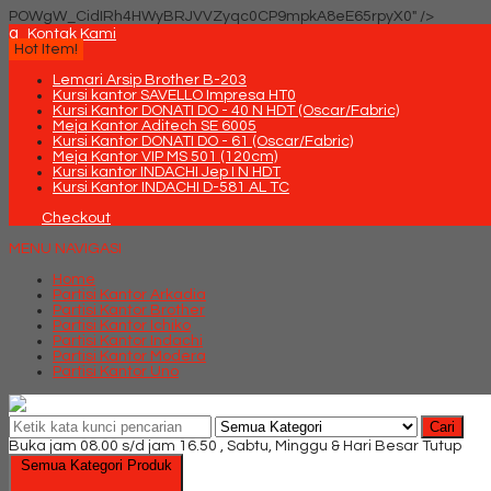
POWgW_CidIRh4HWyBRJVVZyqc0CP9mpkA8eE65rpyX0" />
q
Kontak Kami
Hot Item!
Lemari Arsip Brother B-203
Kursi kantor SAVELLO Impresa HT0
Kursi Kantor DONATI DO - 40 N HDT (Oscar/Fabric)
Meja Kantor Aditech SE 6005
Kursi Kantor DONATI DO - 61 (Oscar/Fabric)
Meja Kantor VIP MS 501 (120cm)
Kursi kantor INDACHI Jep I N HDT
Kursi Kantor INDACHI D-581 AL TC
Checkout
MENU NAVIGASI
Home
Partisi Kantor Arkadia
Partisi Kantor Brother
Partisi Kantor Ichiko
Partisi Kantor Indachi
Partisi Kantor Modera
Partisi Kantor Uno
Cari
Buka jam 08.00 s/d jam 16.50 , Sabtu, Minggu & Hari Besar Tutup
Semua Kategori Produk