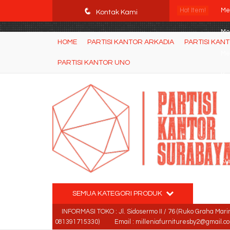
POWgW_CidIRh4HWyBRJVVZyqc0CP9mpkA8eE65rpyX0" />
q
Hot Item!
Me
Kontak Kami
Me
HOME
PARTISI KANTOR ARKADIA
PARTISI KAN
Me
PARTISI KANTOR UNO
Kur
Par
Kur
Me
Ku
SEMUA KATEGORI PRODUK
INFORMASI TOKO : Jl. Sidosermo II / 76 (Ruko Graha Mari
081391715330)
Email : milleniafurnituresby2@gmail.c