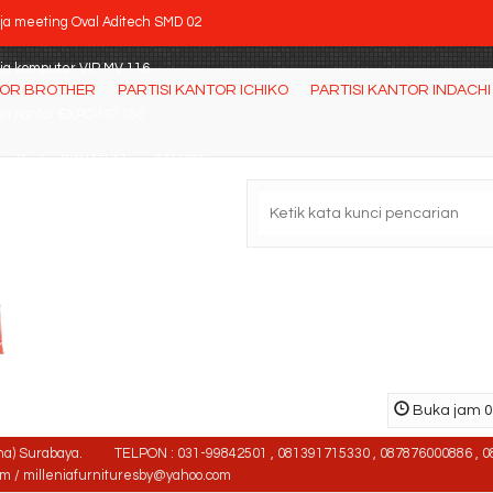
ja meeting Oval Aditech SMD 02
ja komputer VIP MV 116
TOR BROTHER
PARTISI KANTOR ICHIKO
PARTISI KANTOR INDACHI
ja Kantor EXPO MP 180
si Kantor DONATI Titone 3 N HDT
tisi Kantor 3 staff Uno URS 1932 LMR
si kantor Donati Ditor 2 AL (Oscar/Fabric)
ja Kantor Aditech SE 6005
rsi Kantor SAVELLO Empire HCA
Buka jam 08
na) Surabaya.
TELPON : 031-99842501 , 081391715330 , 087876000886 , 0
om / milleniafurnituresby@yahoo.com