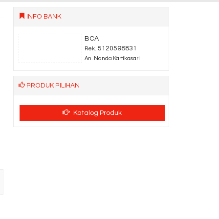
INFO BANK
BCA
5120598831
Rek.
An. Nanda Kartikasari
PRODUK PILIHAN
Katalog Produk