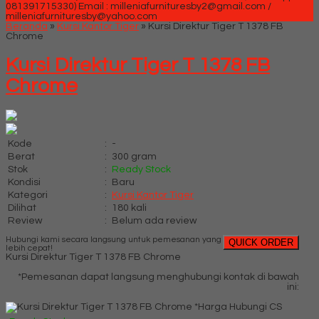
081391715330)
Email : milleniafurnituresby2@gmail.com /
milleniafurnituresby@yahoo.com
Beranda
»
Kursi Kantor Tiger
»
Kursi Direktur Tiger T 1378 FB
Chrome
Kursi Direktur Tiger T 1378 FB
Chrome
Kode
:
-
Berat
:
300 gram
Stok
:
Ready Stock
Kondisi
:
Baru
Kategori
:
Kursi Kantor Tiger
Dilihat
:
180 kali
Review
:
Belum ada review
Hubungi kami secara langsung untuk pemesanan yang
QUICK ORDER
lebih cepat!
Kursi Direktur Tiger T 1378 FB Chrome
*Pemesanan dapat langsung menghubungi kontak di bawah
ini:
*Harga Hubungi CS