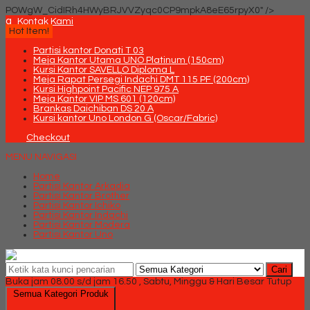
POWgW_CidIRh4HWyBRJVVZyqc0CP9mpkA8eE65rpyX0" />
q
Kontak Kami
Hot Item!
Partisi kantor Donati T 03
Meja Kantor Utama UNO Platinum (150cm)
Kursi Kantor SAVELLO Diploma L
Meja Rapat Persegi Indachi DMT 115 PF (200cm)
Kursi Highpoint Pacific NEP 975 A
Meja Kantor VIP MS 601 (120cm)
Brankas Daichiban DS 20 A
Kursi kantor Uno London G (Oscar/Fabric)
Checkout
MENU NAVIGASI
Home
Partisi Kantor Arkadia
Partisi Kantor Brother
Partisi Kantor Ichiko
Partisi Kantor Indachi
Partisi Kantor Modera
Partisi Kantor Uno
Cari
Buka jam 08.00 s/d jam 16.50 , Sabtu, Minggu & Hari Besar Tutup
Semua Kategori Produk