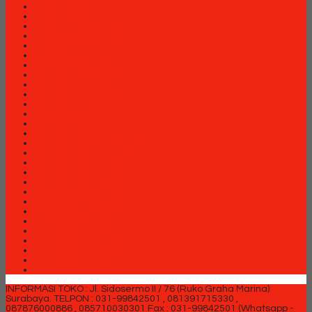
Lemari arsip Modera
Lemari Arsip VIP
Lemari Pakaian Expo
Lemari Pakaian Orbitrend
Locker Brother
Locker Elite
Meja Kantor Aditech
Meja Kantor Carrera
Meja Kantor Expo
Meja Kantor Indachi
Meja Kantor Modera
Meja Kantor Orbitrend
Meja Kantor Uno
Meja Kantor Vip
Meja Kantor Vip M Series
Meja Komputer Aditech
Meja Komputer Expo
Meja Komputer Modera
Meja Komputer Orbitrend
Meja Komputer Vip
Meja Rapat Aditech
Partisi Kantor Arkadia
Partisi Kantor Brother
Partisi Kantor Donati
Partisi Kantor Ichiko
Partisi Kantor Indachi
Partisi Kantor Modera
Partisi Kantor Uno
INFORMASI TOKO : Jl. Sidosermo II / 76 (Ruko Graha Marina)
Surabaya.
TELPON : 031-99842501 , 081391715330 ,
087876000886 , 085710030301 Fax : 031-99842501 (Whatsapp -