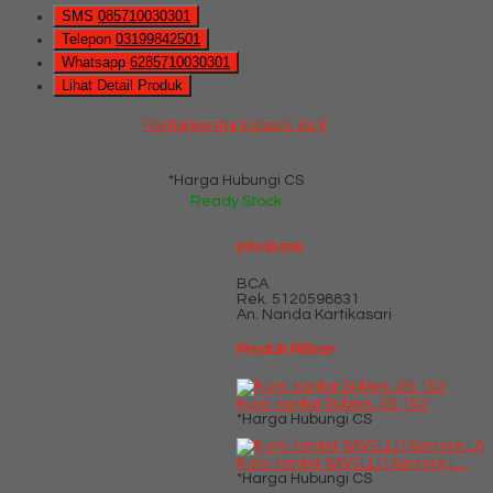
SMS
085710030301
Telepon
03199842501
Whatsapp
6285710030301
Lihat Detail Produk
Partisi Kantor Indachi 8 L F
*Harga Hubungi CS
Ready Stock
Info Bank
BCA
Rek.
5120598831
An. Nanda Kartikasari
Produk Pilihan
Kursi kantor Subaru SB 102
*Harga Hubungi CS
Kursi kantor SAVELLO Saphire L....
*Harga Hubungi CS