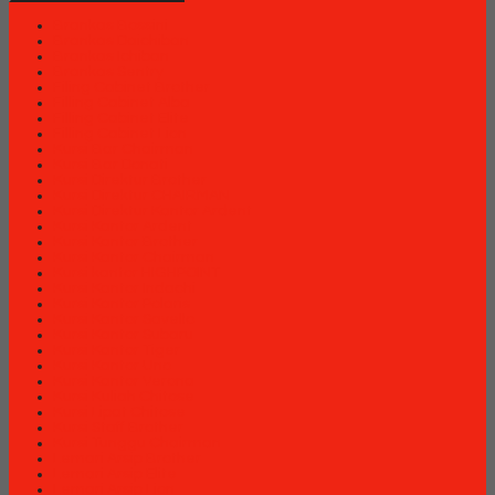
Brankas Bossini
Brankas Daichiban
Brankas Ichiban
Brankas Sentry
Filing Cabinet Brother
Filling Cabinet Alba
Filling Cabinet Elite
Filling Cabinet Lion
Kursi Bar Chairman
Kursi Bar Donati
Kursi Direktur Brother
Kursi Direktur CHAIRMAN
Kursi Direktur Kantor Ardent
Kursi Kantor Ardent
Kursi Kantor Brother
Kursi Kantor Chairman
Kursi kantor HIGHPOINT
Kursi Kantor Indachi
Kursi Kantor Polaris
Kursi Kantor Savello
Kursi Kantor Subaru
Kursi Kantor Tiger
Kursi Kantor Uno
Kursi Kantor Verona
Kursi Kuliah Chitose
Kursi Lipat Chitose
Kursi Staff Brother
Kursi Tunggu Chairman
Lemari Arsip Brother
Lemari Arsip Elite
Lemari Arsip Lion