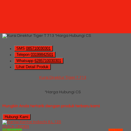
Hubungi Kami
Kursi Direktur Tiger T 713
*Pemesanan dapat langsung menghubungi kontak di bawah
ini:
*Harga Hubungi CS
SMS
085710030301
Telepon
03199842501
Whatsapp
6285710030301
Lihat Detail Produk
Kursi Direktur Tiger T 713
*Harga Hubungi CS
Mungkin Anda tertarik dengan produk terbaru kami
Hubungi Kami
QUICK ORDER
Whatsapp
via SMS