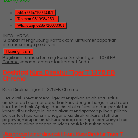
Ready Stock
SMS
085710030301
Telepon
03199842501
Whatsapp
6285710030301
INFO HARGA
Silahkan menghubungi kontak kami untuk mendapatkan
informasi harga produk ini.
Hubungi Kami
Bagikan informasi tentang
Kursi Direktur Tiger T 1378 FB
Chrome
kepada teman atau kerabat Anda.
Deskripsi
Kursi Direktur Tiger T 1378 FB
Chrome
Kursi Direktur Tiger T 1378 FB Chrome
Jual kursi Direktur merk Tiger merupakan salah satu solusi
untuk anda bisa mendapatkan kursi dengan harga murah dan
kualitas terbaik. Apalagi dari distributor furniture dan peralatan
kantor di Surabaya ini anda akan mendapatkan pilihan-pilihan
baik untuk type kursi manager atau direktur, kursi staff dan
pegawai, maupun untuk kursi hadap dan rapat semuanya bisa
anda sesuaikan dengan mudah untuk kebutuhan anda.
Ulasan customer dinonaktifkan: Kursi Direktur Tiger T