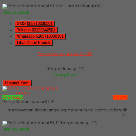
*Harga Hubungi CS
Ready Stock
SMS
085710030301
Telepon
03199842501
Whatsapp
6285710030301
Lihat Detail Produk
Partisi Kantor Indachi 8 I 150
*Harga Hubungi CS
Ready Stock
Hubungi Kami
QUICK ORDER
Whatsapp
via SMS
Partisi Kantor Indachi 8 L F
*Pemesanan dapat langsung menghubungi kontak di bawah
ini:
*Harga Hubungi CS
Ready Stock