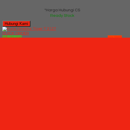
*Harga Hubungi CS
Ready Stock
Hubungi Kami
QUICK ORDER
Whatsapp
via SMS
Kursi Direktur Tiger T 3127
*Pemesanan dapat langsung menghubungi kontak di bawah
ini:
*Harga Hubungi CS
Ready Stock
SMS
085710030301
Telepon
03199842501
Whatsapp
6285710030301
Lihat Detail Produk
Kursi Direktur Tiger T 3127
*Harga Hubungi CS
Ready Stock