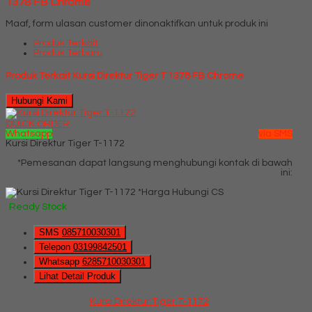
1378 FB Chrome
Maaf, form ulasan customer dinonaktifkan untuk produk ini
Produk Terkait
Produk Terbaru
Produk Terkait Kursi Direktur Tiger T 1378 FB Chrome
Hubungi Kami
QUICK ORDER
Whatsapp
via SMS
Kursi Direktur Tiger T-1172
*Pemesanan dapat langsung menghubungi kontak di bawah
ini:
*Harga Hubungi CS
Ready Stock
SMS
085710030301
Telepon
03199842501
Whatsapp
6285710030301
Lihat Detail Produk
Kursi Direktur Tiger T-1172