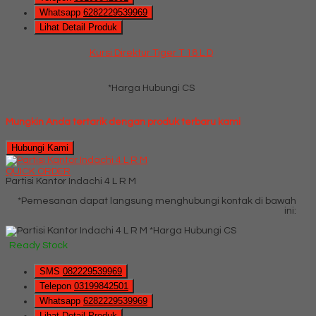
Whatsapp
6282229539969
Lihat Detail Produk
Kursi Direktur Tiger T 18 L D
*Harga Hubungi CS
Mungkin Anda tertarik dengan produk terbaru kami
Hubungi Kami
QUICK ORDER
Partisi Kantor Indachi 4 L R M
*Pemesanan dapat langsung menghubungi kontak di bawah
ini:
*Harga Hubungi CS
Ready Stock
SMS
082229539969
Telepon
03199842501
Whatsapp
6282229539969
Lihat Detail Produk