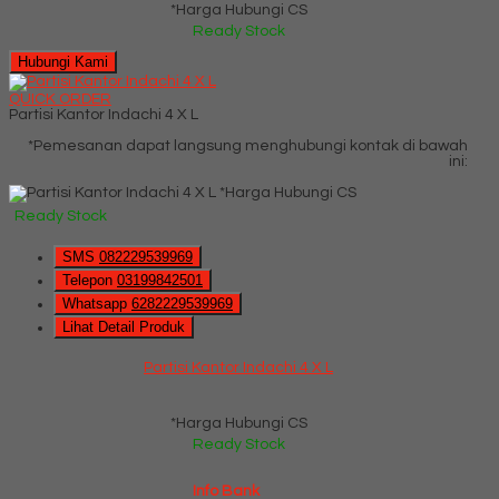
*Harga Hubungi CS
Ready Stock
Hubungi Kami
QUICK ORDER
Partisi Kantor Indachi 4 X L
*Pemesanan dapat langsung menghubungi kontak di bawah
ini:
*Harga Hubungi CS
Ready Stock
SMS
082229539969
Telepon
03199842501
Whatsapp
6282229539969
Lihat Detail Produk
Partisi Kantor Indachi 4 X L
*Harga Hubungi CS
Ready Stock
Info Bank