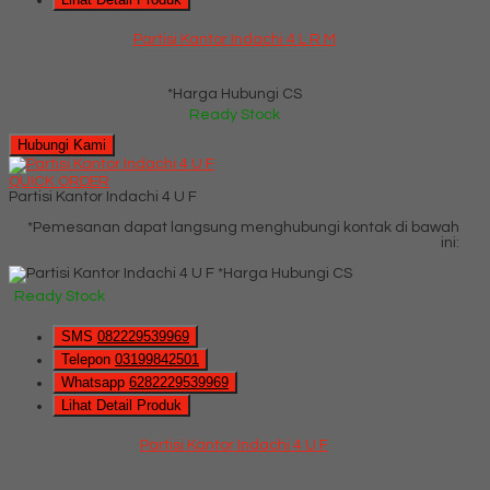
Partisi Kantor Indachi 4 L R M
*Harga Hubungi CS
Ready Stock
Hubungi Kami
QUICK ORDER
Partisi Kantor Indachi 4 U F
*Pemesanan dapat langsung menghubungi kontak di bawah
ini:
*Harga Hubungi CS
Ready Stock
SMS
082229539969
Telepon
03199842501
Whatsapp
6282229539969
Lihat Detail Produk
Partisi Kantor Indachi 4 U F