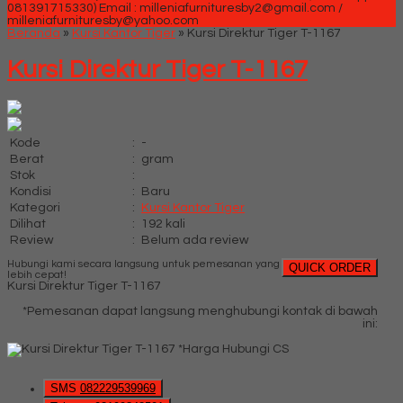
081391715330)
Email : milleniafurnituresby2@gmail.com /
milleniafurnituresby@yahoo.com
Beranda
»
Kursi Kantor Tiger
»
Kursi Direktur Tiger T-1167
Kursi Direktur Tiger T-1167
Kode
:
-
Berat
:
gram
Stok
:
Kondisi
:
Baru
Kategori
:
Kursi Kantor Tiger
Dilihat
:
192 kali
Review
:
Belum ada review
Hubungi kami secara langsung untuk pemesanan yang
QUICK ORDER
lebih cepat!
Kursi Direktur Tiger T-1167
*Pemesanan dapat langsung menghubungi kontak di bawah
ini:
*Harga Hubungi CS
SMS
082229539969