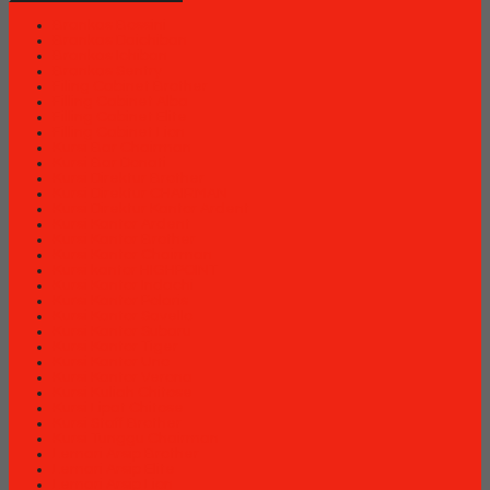
Brankas Bossini
Brankas Daichiban
Brankas Ichiban
Brankas Sentry
Filing Cabinet Brother
Filling Cabinet Alba
Filling Cabinet Elite
Filling Cabinet Lion
Kursi Bar Chairman
Kursi Bar Donati
Kursi Direktur Brother
Kursi Direktur CHAIRMAN
Kursi Direktur Kantor Ardent
Kursi Kantor Ardent
Kursi Kantor Brother
Kursi Kantor Chairman
Kursi kantor HIGHPOINT
Kursi Kantor Indachi
Kursi Kantor Polaris
Kursi Kantor Savello
Kursi Kantor Subaru
Kursi Kantor Tiger
Kursi Kantor Uno
Kursi Kantor Verona
Kursi Kuliah Chitose
Kursi Lipat Chitose
Kursi Staff Brother
Kursi Tunggu Chairman
Lemari Arsip Brother
Lemari Arsip Elite
Lemari Arsip Lion