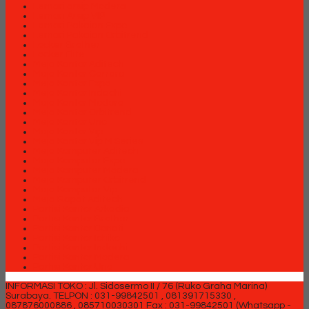
Lemari arsip Modera
Lemari Arsip VIP
Lemari Pakaian Expo
Lemari Pakaian Orbitrend
Locker Brother
Locker Elite
Meja Kantor Aditech
Meja Kantor Carrera
Meja Kantor Expo
Meja Kantor Indachi
Meja Kantor Modera
Meja Kantor Orbitrend
Meja Kantor Uno
Meja Kantor Vip
Meja Kantor Vip M Series
Meja Komputer Aditech
Meja Komputer Expo
Meja Komputer Modera
Meja Komputer Orbitrend
Meja Komputer Vip
Meja Rapat Aditech
Partisi Kantor Arkadia
Partisi Kantor Brother
Partisi Kantor Donati
Partisi Kantor Ichiko
Partisi Kantor Indachi
Partisi Kantor Modera
Partisi Kantor Uno
INFORMASI TOKO : Jl. Sidosermo II / 76 (Ruko Graha Marina)
Surabaya.
TELPON : 031-99842501 , 081391715330 ,
087876000886 , 085710030301 Fax : 031-99842501 (Whatsapp -