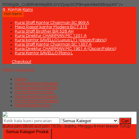
POWgW_CidIRh4HWyBRJVVZyqc0CP9mpkA8eE65rpyX0" />
q
Kontak Kami
Hot Item!
Kursi Staff Kantor Chairman SC 909 A
Meja Rapat kantor Modera BCT 315
Kursi Staff Brother BR 528 AH
Kursi Direktur CHAIRMAN MC 1201 A
Kursi kantor SAVELLO Luxus LT1 (oscar/Fabric)
Kursi Staff Kantor Chairman SC 1307 A
Kursi Direktur CHAIRMAN MC 1901 A (Oscar/Fabric)
Kursi Kantor SAVELLO Plano L
Checkout
MENU NAVIGASI
Home
Partisi Kantor Arkadia
Partisi Kantor Brother
Partisi Kantor Ichiko
Partisi Kantor Indachi
Partisi Kantor Modera
Partisi Kantor Uno
Cari
Buka jam 08.00 s/d jam 16.50 , Sabtu, Minggu & Hari Besar Tutup
Semua Kategori Produk