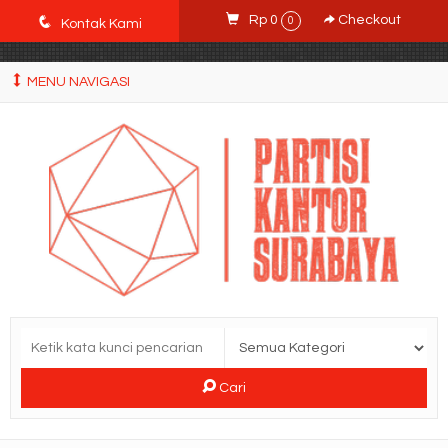
POWgW_CidIRh4HWyBRJVVZyqc0CP9mpkA8eE65rpyX0" />
q
Rp 0
Checkout
0
Kontak Kami
MENU NAVIGASI
Cari