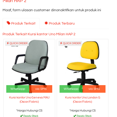
Milan HAP 2
Maaf, form ulasan customer dinonaktifkan untuk produk ini
Produk Terkait
Produk Terbaru
Produk Terkait Kursi kantor Uno Milan HAP 2
QUICK ORDER
QUICK ORDER
Whatsapp
via SMS
Whatsapp
via SMS
Kursi kantor Uno Geneva MAU
Kursi kantor Uno London G
(Oscar/Fabric)
(Oscar/Fabric)
*Harga Hubungi CS
*Harga Hubungi CS
Ready Stock
Ready Stock