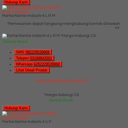
Hubungi Kami
QUICK ORDER
Partisi Kantor Indachi 4 L R M
*Pemesanan dapat langsung menghubungi kontak di bawah
ini:
*Harga Hubungi CS
Ready Stock
SMS
082229539969
Telepon
03199842501
Whatsapp
6282229539969
Lihat Detail Produk
Partisi Kantor Indachi 4 L R M
*Harga Hubungi CS
Ready Stock
Hubungi Kami
QUICK ORDER
Partisi Kantor Indachi 4 U F