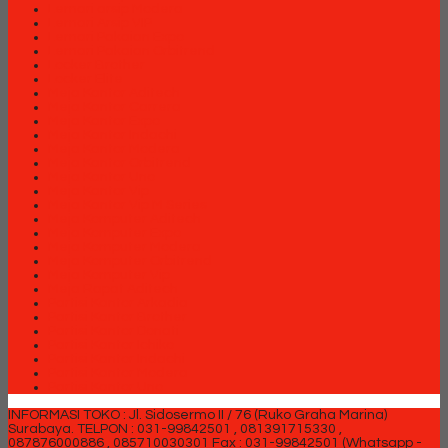
Lemari arsip Modera
Lemari Arsip VIP
Lemari Pakaian Expo
Lemari Pakaian Orbitrend
Locker Brother
Locker Elite
Meja Kantor Aditech
Meja Kantor Carrera
Meja Kantor Expo
Meja Kantor Indachi
Meja Kantor Modera
Meja Kantor Orbitrend
Meja Kantor Uno
Meja Kantor Vip
Meja Kantor Vip M Series
Meja Komputer Aditech
Meja Komputer Expo
Meja Komputer Modera
Meja Komputer Orbitrend
Meja Komputer Vip
Meja Rapat Aditech
Partisi Kantor Arkadia
Partisi Kantor Brother
Partisi Kantor Donati
Partisi Kantor Ichiko
Partisi Kantor Indachi
Partisi Kantor Modera
Partisi Kantor Uno
INFORMASI TOKO : Jl. Sidosermo II / 76 (Ruko Graha Marina)
Surabaya.
TELPON : 031-99842501 , 081391715330 ,
087876000886 , 085710030301 Fax : 031-99842501 (Whatsapp -