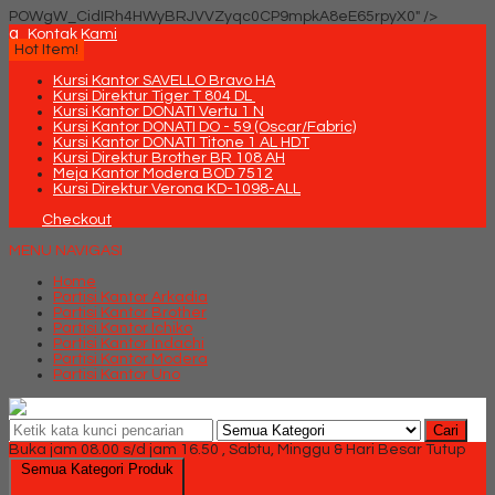
POWgW_CidIRh4HWyBRJVVZyqc0CP9mpkA8eE65rpyX0" />
q
Kontak Kami
Hot Item!
Kursi Kantor SAVELLO Bravo HA
Kursi Direktur Tiger T 804 DL
Kursi Kantor DONATI Vertu 1 N
Kursi Kantor DONATI DO - 59 (Oscar/Fabric)
Kursi Kantor DONATI Titone 1 AL HDT
Kursi Direktur Brother BR 108 AH
Meja Kantor Modera BOD 7512
Kursi Direktur Verona KD-1098-ALL
Checkout
MENU NAVIGASI
Home
Partisi Kantor Arkadia
Partisi Kantor Brother
Partisi Kantor Ichiko
Partisi Kantor Indachi
Partisi Kantor Modera
Partisi Kantor Uno
Cari
Buka jam 08.00 s/d jam 16.50 , Sabtu, Minggu & Hari Besar Tutup
Semua Kategori Produk