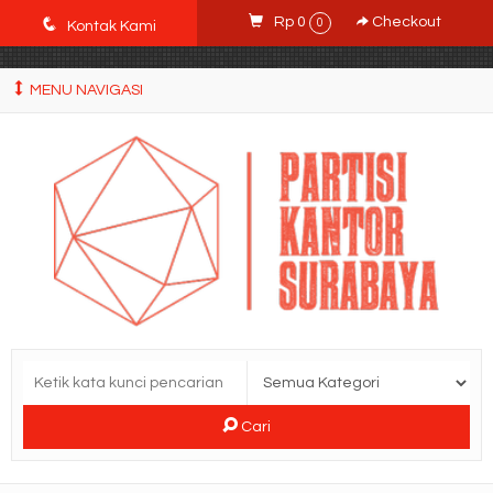
POWgW_CidIRh4HWyBRJVVZyqc0CP9mpkA8eE65rpyX0" />
q
Rp 0
Checkout
0
Kontak Kami
MENU NAVIGASI
Cari