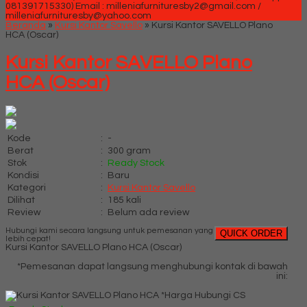
081391715330)
Email : milleniafurnituresby2@gmail.com /
milleniafurnituresby@yahoo.com
Beranda
»
Kursi Kantor Savello
»
Kursi Kantor SAVELLO Plano
HCA (Oscar)
Kursi Kantor SAVELLO Plano
HCA (Oscar)
Kode
:
-
Berat
:
300 gram
Stok
:
Ready Stock
Kondisi
:
Baru
Kategori
:
Kursi Kantor Savello
Dilihat
:
185 kali
Review
:
Belum ada review
Hubungi kami secara langsung untuk pemesanan yang
QUICK ORDER
lebih cepat!
Kursi Kantor SAVELLO Plano HCA (Oscar)
*Pemesanan dapat langsung menghubungi kontak di bawah
ini:
*Harga Hubungi CS