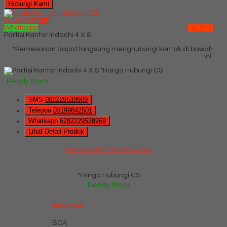
Hubungi Kami
QUICK ORDER
Whatsapp
via SMS
Partisi Kantor Indachi 4 X S
*Pemesanan dapat langsung menghubungi kontak di bawah
ini:
*Harga Hubungi CS
Ready Stock
SMS
082229539969
Telepon
03199842501
Whatsapp
6282229539969
Lihat Detail Produk
Partisi Kantor Indachi 4 X S
*Harga Hubungi CS
Ready Stock
Info Bank
BCA