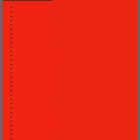
Brankas Bossini
Brankas Daichiban
Brankas Ichiban
Brankas Sentry
Filing Cabinet Brother
Filling Cabinet Alba
Filling Cabinet Elite
Filling Cabinet Lion
Kursi Bar Chairman
Kursi Bar Donati
Kursi Direktur Brother
Kursi Direktur CHAIRMAN
Kursi Direktur Kantor Ardent
Kursi Kantor Ardent
Kursi Kantor Brother
Kursi Kantor Chairman
Kursi kantor HIGHPOINT
Kursi Kantor Indachi
Kursi Kantor Polaris
Kursi Kantor Savello
Kursi Kantor Subaru
Kursi Kantor Tiger
Kursi Kantor Uno
Kursi Kantor Verona
Kursi Kuliah Chitose
Kursi Lipat Chitose
Kursi Staff Brother
Kursi Tunggu Chairman
Lemari Arsip Brother
Lemari Arsip Elite
Lemari Arsip Lion