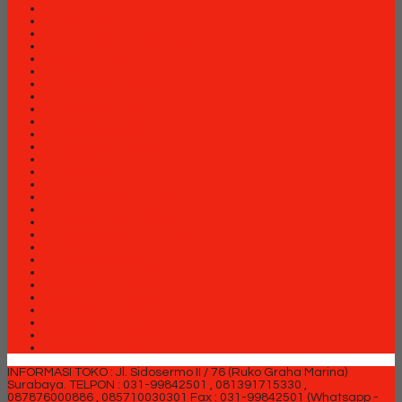
Lemari arsip Modera
Lemari Arsip VIP
Lemari Pakaian Expo
Lemari Pakaian Orbitrend
Locker Brother
Locker Elite
Meja Kantor Aditech
Meja Kantor Carrera
Meja Kantor Expo
Meja Kantor Indachi
Meja Kantor Modera
Meja Kantor Orbitrend
Meja Kantor Uno
Meja Kantor Vip
Meja Kantor Vip M Series
Meja Komputer Aditech
Meja Komputer Expo
Meja Komputer Modera
Meja Komputer Orbitrend
Meja Komputer Vip
Meja Rapat Aditech
Partisi Kantor Arkadia
Partisi Kantor Brother
Partisi Kantor Donati
Partisi Kantor Ichiko
Partisi Kantor Indachi
Partisi Kantor Modera
Partisi Kantor Uno
INFORMASI TOKO : Jl. Sidosermo II / 76 (Ruko Graha Marina)
Surabaya.
TELPON : 031-99842501 , 081391715330 ,
087876000886 , 085710030301 Fax : 031-99842501 (Whatsapp -