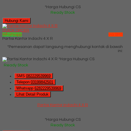
*Harga Hubungi CS
Ready Stock
Hubungi Kami
QUICK ORDER
Whatsapp
via SMS
Partisi Kantor Indachi 4 X R
*Pemesanan dapat langsung menghubungi kontak di bawah
ini:
*Harga Hubungi CS
Ready Stock
SMS
082229539969
Telepon
03199842501
Whatsapp
6282229539969
Lihat Detail Produk
Partisi Kantor Indachi 4 X R
*Harga Hubungi CS
Ready Stock