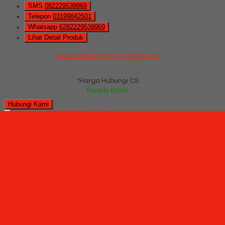
SMS
082229539969
Telepon
03199842501
Whatsapp
6282229539969
Lihat Detail Produk
Kursi Kantor SAVELLO Diploma H
*Harga Hubungi CS
Ready Stock
Hubungi Kami
QUICK ORDER
Whatsapp
via SMS
Kursi kantor SAVELLO Vergo G (Oscar/Fabric)
*Pemesanan dapat langsung menghubungi kontak di bawah
ini:
*Harga Hubungi CS
Ready Stock
SMS
082229539969
Telepon
03199842501
Whatsapp
6282229539969