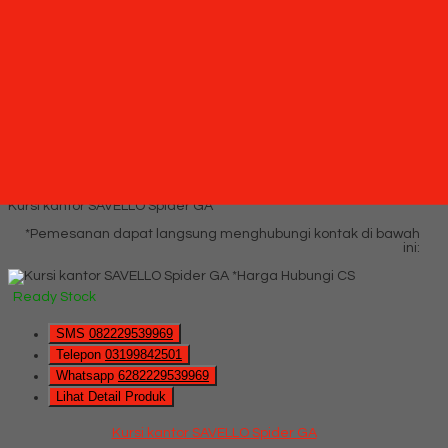
Lihat Detail Produk
Kursi kantor SAVELLO Vergo G (Oscar/Fabric)
*Harga Hubungi CS
Ready Stock
Hubungi Kami
QUICK ORDER
Whatsapp
via SMS
Kursi kantor SAVELLO Spider GA
*Pemesanan dapat langsung menghubungi kontak di bawah
ini:
*Harga Hubungi CS
Ready Stock
SMS
082229539969
Telepon
03199842501
Whatsapp
6282229539969
Lihat Detail Produk
Kursi kantor SAVELLO Spider GA