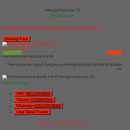
*Harga Hubungi CS
Ready Stock
Mungkin Anda tertarik dengan produk terbaru kami
Hubungi Kami
QUICK ORDER
Whatsapp
via SMS
Partisi Kantor Indachi 4 X M
*Pemesanan dapat langsung menghubungi kontak di bawah
ini:
*Harga Hubungi CS
Ready Stock
SMS
082229539969
Telepon
03199842501
Whatsapp
6282229539969
Lihat Detail Produk
Partisi Kantor Indachi 4 X M