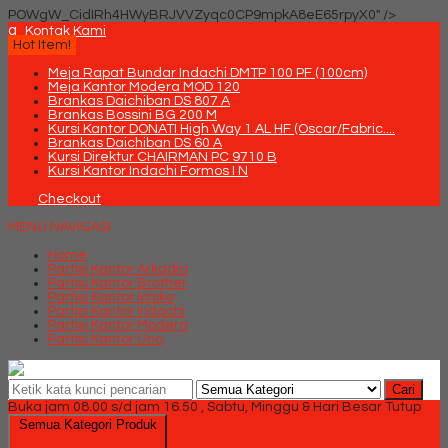
POWgW_CidIRh4HWyBRJVVZyqc0CP9mpkA8eE65rpyX0" />
q
Kontak Kami
Hot Item!
Meja Rapat Bundar Indachi DMTP 100 PF (100cm)
Meja Kantor Modera MOD 120
Brankas Daichiban DS 807 A
Brankas Bossini BG 200 M
Kursi Kantor DONATI High Way 1 AL HF (Oscar/Fabric....
Brankas Daichiban DS 60 A
Kursi Direktur CHAIRMAN PC 9710 B
Kursi Kantor Indachi Formos I N
Checkout
MENU NAVIGASI
Home
Partisi Kantor Arkadia
Partisi Kantor Brother
Partisi Kantor Ichiko
Partisi Kantor Indachi
Partisi Kantor Modera
Partisi Kantor Uno
Cari
Buka jam 08.00 s/d jam 16.50 , Sabtu, Minggu & Hari Besar Tutup
Semua Kategori Produk