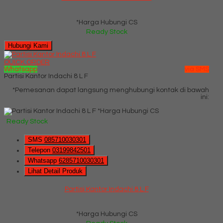
*Harga Hubungi CS
Ready Stock
Hubungi Kami
QUICK ORDER
Whatsapp
via SMS
Partisi Kantor Indachi 8 L F
*Pemesanan dapat langsung menghubungi kontak di bawah
ini:
*Harga Hubungi CS
Ready Stock
SMS
085710030301
Telepon
03199842501
Whatsapp
6285710030301
Lihat Detail Produk
Partisi Kantor Indachi 8 L F
*Harga Hubungi CS