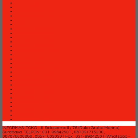
Lemari arsip Modera
Lemari Arsip VIP
Lemari Pakaian Expo
Lemari Pakaian Orbitrend
Locker Brother
Locker Elite
Meja Kantor Aditech
Meja Kantor Carrera
Meja Kantor Expo
Meja Kantor Indachi
Meja Kantor Modera
Meja Kantor Orbitrend
Meja Kantor Uno
Meja Kantor Vip
Meja Kantor Vip M Series
Meja Komputer Aditech
Meja Komputer Expo
Meja Komputer Modera
Meja Komputer Orbitrend
Meja Komputer Vip
Meja Rapat Aditech
Partisi Kantor Arkadia
Partisi Kantor Brother
Partisi Kantor Donati
Partisi Kantor Ichiko
Partisi Kantor Indachi
Partisi Kantor Modera
Partisi Kantor Uno
INFORMASI TOKO : Jl. Sidosermo II / 76 (Ruko Graha Marina)
Surabaya.
TELPON : 031-99842501 , 081391715330 ,
087876000886 , 085710030301 Fax : 031-99842501 (Whatsapp -