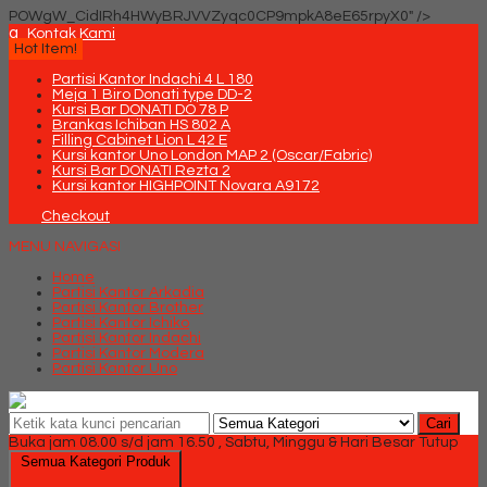
POWgW_CidIRh4HWyBRJVVZyqc0CP9mpkA8eE65rpyX0" />
q
Kontak Kami
Hot Item!
Partisi Kantor Indachi 4 L 180
Meja 1 Biro Donati type DD-2
Kursi Bar DONATI DO 78 P
Brankas Ichiban HS 802 A
Filling Cabinet Lion L 42 E
Kursi kantor Uno London MAP 2 (Oscar/Fabric)
Kursi Bar DONATI Rezta 2
Kursi kantor HIGHPOINT Novara A9172
Checkout
MENU NAVIGASI
Home
Partisi Kantor Arkadia
Partisi Kantor Brother
Partisi Kantor Ichiko
Partisi Kantor Indachi
Partisi Kantor Modera
Partisi Kantor Uno
Cari
Buka jam 08.00 s/d jam 16.50 , Sabtu, Minggu & Hari Besar Tutup
Semua Kategori Produk