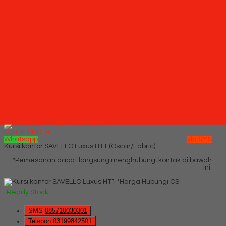
SMS
085710030301
Telepon
03199842501
Whatsapp
6285710030301
Lihat Detail Produk
Kursi kantor SAVELLO Revo HT0 (Oscar/Fabric)
*Harga Hubungi CS
Ready Stock
Hubungi Kami
QUICK ORDER
Whatsapp
via SMS
Kursi kantor SAVELLO Luxus HT1 (Oscar/Fabric)
*Pemesanan dapat langsung menghubungi kontak di bawah
ini:
*Harga Hubungi CS
Ready Stock
SMS
085710030301
Telepon
03199842501