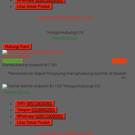
Whatsapp
6285710030301
Lihat Detail Produk
Partisi Kantor Indachi 6 L 120
*Harga Hubungi CS
Ready Stock
Hubungi Kami
QUICK ORDER
Whatsapp
via SMS
Partisi Kantor Indachi 8 I 150
*Pemesanan dapat langsung menghubungi kontak di bawah
ini:
*Harga Hubungi CS
Ready Stock
SMS
085710030301
Telepon
03199842501
Whatsapp
6285710030301
Lihat Detail Produk
Partisi Kantor Indachi 8 I 150