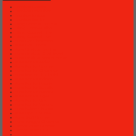
Brankas Bossini
Brankas Daichiban
Brankas Ichiban
Brankas Sentry
Filing Cabinet Brother
Filling Cabinet Alba
Filling Cabinet Elite
Filling Cabinet Lion
Kursi Bar Chairman
Kursi Bar Donati
Kursi Direktur Brother
Kursi Direktur CHAIRMAN
Kursi Direktur Kantor Ardent
Kursi Kantor Ardent
Kursi Kantor Brother
Kursi Kantor Chairman
Kursi kantor HIGHPOINT
Kursi Kantor Indachi
Kursi Kantor Polaris
Kursi Kantor Savello
Kursi Kantor Subaru
Kursi Kantor Tiger
Kursi Kantor Uno
Kursi Kantor Verona
Kursi Kuliah Chitose
Kursi Lipat Chitose
Kursi Staff Brother
Kursi Tunggu Chairman
Lemari Arsip Brother
Lemari Arsip Elite
Lemari Arsip Lion