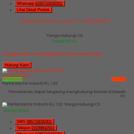
Whatsapp
6285710030301
Lihat Detail Produk
Kursi kantor SAVELLO Luxus HT1 (Oscar/Fabric)
*Harga Hubungi CS
Ready Stock
Mungkin Anda tertarik dengan produk terbaru kami
Hubungi Kami
QUICK ORDER
Whatsapp
via SMS
Partisi Kantor Indachi 6 L 120
*Pemesanan dapat langsung menghubungi kontak di bawah
ini:
*Harga Hubungi CS
Ready Stock
SMS
085710030301
Telepon
03199842501