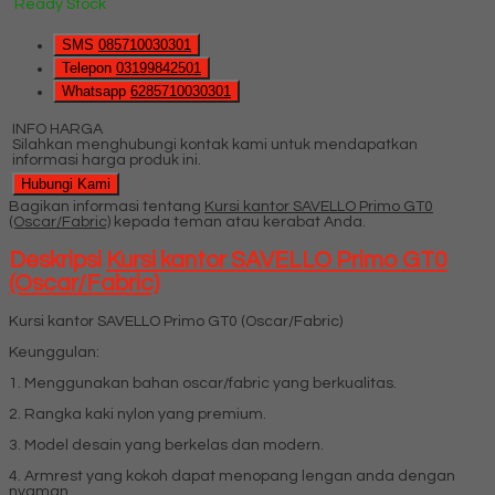
Ready Stock
SMS
085710030301
Telepon
03199842501
Whatsapp
6285710030301
INFO HARGA
Silahkan menghubungi kontak kami untuk mendapatkan
informasi harga produk ini.
Hubungi Kami
Bagikan informasi tentang
Kursi kantor SAVELLO Primo GT0
(Oscar/Fabric)
kepada teman atau kerabat Anda.
Deskripsi
Kursi kantor SAVELLO Primo GT0
(Oscar/Fabric)
Kursi kantor SAVELLO Primo GT0 (Oscar/Fabric)
Keunggulan:
1. Menggunakan bahan oscar/fabric yang berkualitas.
2. Rangka kaki nylon yang premium.
3. Model desain yang berkelas dan modern.
4. Armrest yang kokoh dapat menopang lengan anda dengan
nyaman.