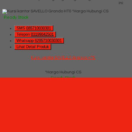
ini:
*Harga Hubungi CS
Ready Stock
SMS
085710030301
Telepon
03199842501
Whatsapp
6285710030301
Lihat Detail Produk
Kursi kantor SAVELLO Grando HT0
*Harga Hubungi CS
Ready Stock
Hubungi Kami
QUICK ORDER
Whatsapp
via SMS
Kursi kantor SAVELLO Revo HT0 (Oscar/Fabric)
*Pemesanan dapat langsung menghubungi kontak di bawah
ini:
*Harga Hubungi CS
Ready Stock