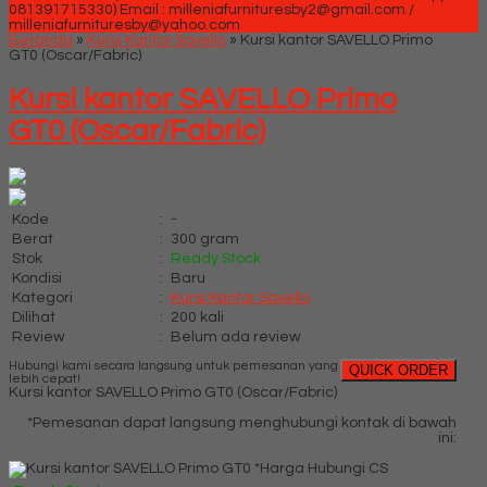
081391715330)
Email : milleniafurnituresby2@gmail.com /
milleniafurnituresby@yahoo.com
Beranda
»
Kursi Kantor Savello
»
Kursi kantor SAVELLO Primo
GT0 (Oscar/Fabric)
Kursi kantor SAVELLO Primo
GT0 (Oscar/Fabric)
Kode
:
-
Berat
:
300 gram
Stok
:
Ready Stock
Kondisi
:
Baru
Kategori
:
Kursi Kantor Savello
Dilihat
:
200 kali
Review
:
Belum ada review
Hubungi kami secara langsung untuk pemesanan yang
QUICK ORDER
lebih cepat!
Kursi kantor SAVELLO Primo GT0 (Oscar/Fabric)
*Pemesanan dapat langsung menghubungi kontak di bawah
ini:
*Harga Hubungi CS