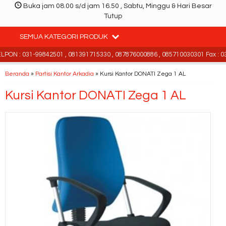
Buka jam 08.00 s/d jam 16.50 , Sabtu, Minggu & Hari Besar
Tutup
SEMUA KATEGORI PRODUK
ON : 031-99842501 , 081391715330 , 087876000886 , 085710030301 Fax : 03
Beranda
»
Partisi Kantor Arkadia
»
Kursi Kantor DONATI Zega 1 AL
Kursi Kantor DONATI Zega 1 AL