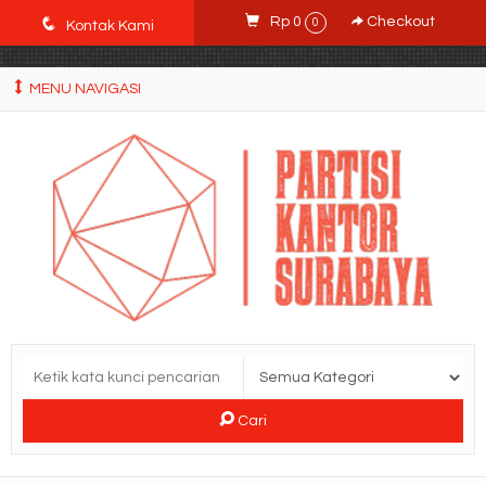
POWgW_CidIRh4HWyBRJVVZyqc0CP9mpkA8eE65rpyX0" />
q
Rp 0
Checkout
0
Kontak Kami
MENU NAVIGASI
Cari