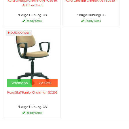
Kursi Direktur CHAIRMAN PC 9910
Kursi Direktur CHAIRMAN TS 02501
ALC (Leather)
*Harga Hubungi CS
*Harga Hubungi CS
Ready Stock
Ready Stock
QUICK ORDER
Whatsapp
via SMS
Kursi Staff Kantor Chairman SC 208
*Harga Hubungi CS
Ready Stock