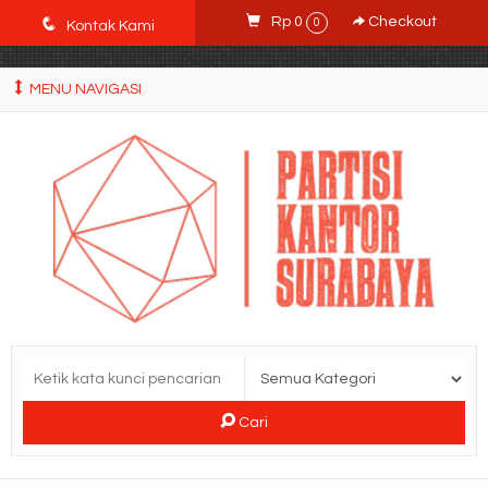
POWgW_CidIRh4HWyBRJVVZyqc0CP9mpkA8eE65rpyX0" />
q
Rp 0
Checkout
0
Kontak Kami
MENU NAVIGASI
Cari