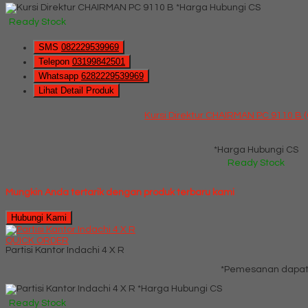
*Harga Hubungi CS
Ready Stock
SMS
082229539969
Telepon
03199842501
Whatsapp
6282229539969
Lihat Detail Produk
Kursi Direktur CHAIRMAN PC 9110 B (
*Harga Hubungi CS
Ready Stock
Mungkin Anda tertarik dengan produk terbaru kami
Hubungi Kami
QUICK ORDER
Partisi Kantor Indachi 4 X R
*Pemesanan dapat 
*Harga Hubungi CS
Ready Stock