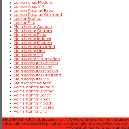
Lemari arsip Modera
Lemari Arsip VIP
Lemari Pakaian Expo
Lemari Pakaian Orbitrend
Locker Brother
Locker Elite
Meja Kantor Aditech
Meja Kantor Carrera
Meja Kantor Expo
Meja Kantor Indachi
Meja Kantor Modera
Meja Kantor Orbitrend
Meja Kantor Uno
Meja Kantor Vip
Meja Kantor Vip M Series
Meja Komputer Aditech
Meja Komputer Expo
Meja Komputer Modera
Meja Komputer Orbitrend
Meja Komputer Vip
Meja Rapat Aditech
Partisi Kantor Arkadia
Partisi Kantor Brother
Partisi Kantor Donati
Partisi Kantor Ichiko
Partisi Kantor Indachi
Partisi Kantor Modera
Partisi Kantor Uno
INFORMASI TOKO : Jl. Sidosermo II / 76 (Ruko Graha Marina) Surabay
milleniafurnituresby2@gmail.com / milleniafurnituresby@yahoo.co
Beranda
»
Kursi Kantor Chairman
»
Kursi Staff Kantor Chairman SC 