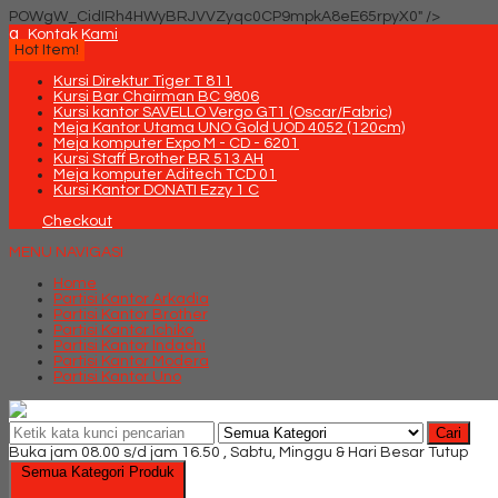
POWgW_CidIRh4HWyBRJVVZyqc0CP9mpkA8eE65rpyX0" />
q
Kontak Kami
Hot Item!
Kursi Direktur Tiger T 811
Kursi Bar Chairman BC 9806
Kursi kantor SAVELLO Vergo GT1 (Oscar/Fabric)
Meja Kantor Utama UNO Gold UOD 4052 (120cm)
Meja komputer Expo M - CD - 6201
Kursi Staff Brother BR 513 AH
Meja komputer Aditech TCD 01
Kursi Kantor DONATI Ezzy 1 C
Checkout
MENU NAVIGASI
Home
Partisi Kantor Arkadia
Partisi Kantor Brother
Partisi Kantor Ichiko
Partisi Kantor Indachi
Partisi Kantor Modera
Partisi Kantor Uno
Cari
Buka jam 08.00 s/d jam 16.50 , Sabtu, Minggu & Hari Besar Tutup
Semua Kategori Produk