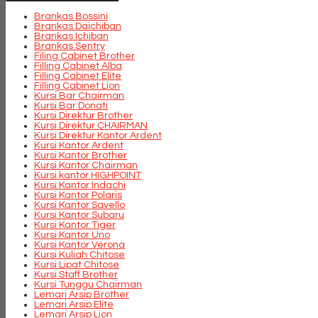
Brankas Bossini
Brankas Daichiban
Brankas Ichiban
Brankas Sentry
Filing Cabinet Brother
Filling Cabinet Alba
Filling Cabinet Elite
Filling Cabinet Lion
Kursi Bar Chairman
Kursi Bar Donati
Kursi Direktur Brother
Kursi Direktur CHAIRMAN
Kursi Direktur Kantor Ardent
Kursi Kantor Ardent
Kursi Kantor Brother
Kursi Kantor Chairman
Kursi kantor HIGHPOINT
Kursi Kantor Indachi
Kursi Kantor Polaris
Kursi Kantor Savello
Kursi Kantor Subaru
Kursi Kantor Tiger
Kursi Kantor Uno
Kursi Kantor Verona
Kursi Kuliah Chitose
Kursi Lipat Chitose
Kursi Staff Brother
Kursi Tunggu Chairman
Lemari Arsip Brother
Lemari Arsip Elite
Lemari Arsip Lion