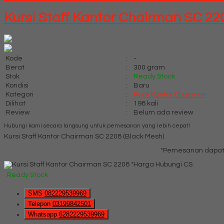
Kursi Staff Kantor Chairman SC 22
Kode
:
-
Berat
:
300 gram
Stok
:
Ready Stock
Kondisi
:
Baru
Kategori
:
Kursi Kantor Chairman
Dilihat
:
198 kali
Review
:
Belum ada review
Hubungi kami secara langsung untuk pemesanan yang lebih cepat!
Kursi Staff Kantor Chairman SC 2208 (Black Mesh)
*Pemesanan dapat 
*Harga Hubungi CS
Ready Stock
SMS
082229539969
Telepon
03199842501
Whatsapp
6282229539969