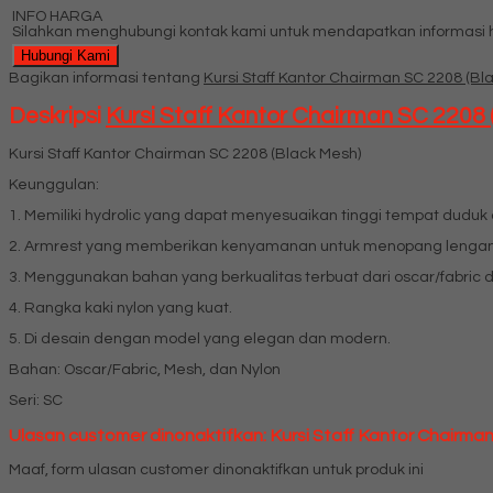
INFO HARGA
Silahkan menghubungi kontak kami untuk mendapatkan informasi ha
Hubungi Kami
Bagikan informasi tentang
Kursi Staff Kantor Chairman SC 2208 (Bl
Deskripsi
Kursi Staff Kantor Chairman SC 2208 
Kursi Staff Kantor Chairman SC 2208 (Black Mesh)
Keunggulan:
1. Memiliki hydrolic yang dapat menyesuaikan tinggi tempat dudu
2. Armrest yang memberikan kenyamanan untuk menopang lengan
3. Menggunakan bahan yang berkualitas terbuat dari oscar/fabric 
4. Rangka kaki nylon yang kuat.
5. Di desain dengan model yang elegan dan modern.
Bahan: Oscar/Fabric, Mesh, dan Nylon
Seri: SC
Ulasan customer dinonaktifkan: Kursi Staff Kantor Chairma
Maaf, form ulasan customer dinonaktifkan untuk produk ini