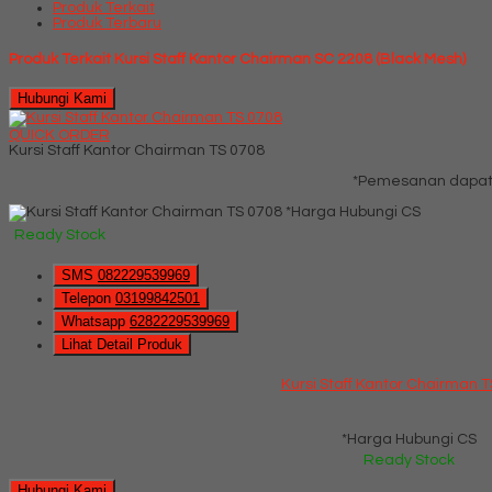
Produk Terkait
Produk Terbaru
Produk Terkait Kursi Staff Kantor Chairman SC 2208 (Black Mesh)
Hubungi Kami
QUICK ORDER
Kursi Staff Kantor Chairman TS 0708
*Pemesanan dapat 
*Harga Hubungi CS
Ready Stock
SMS
082229539969
Telepon
03199842501
Whatsapp
6282229539969
Lihat Detail Produk
Kursi Staff Kantor Chairman 
*Harga Hubungi CS
Ready Stock
Hubungi Kami