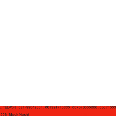
a.
TELPON : 031-99842501 , 081391715330 , 087876000886 , 0857100
m
2208 (Black Mesh)
SIDEBAR