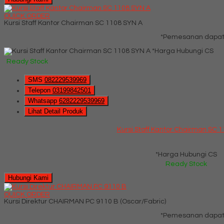
QUICK ORDER
Kursi Staff Kantor Chairman SC 1108 SYN A
*Pemesanan dapat 
*Harga Hubungi CS
Ready Stock
SMS
082229539969
Telepon
03199842501
Whatsapp
6282229539969
Lihat Detail Produk
Kursi Staff Kantor Chairman SC 
*Harga Hubungi CS
Ready Stock
Hubungi Kami
QUICK ORDER
Kursi Direktur CHAIRMAN PC 9110 B (Oscar/Fabric)
*Pemesanan dapat 