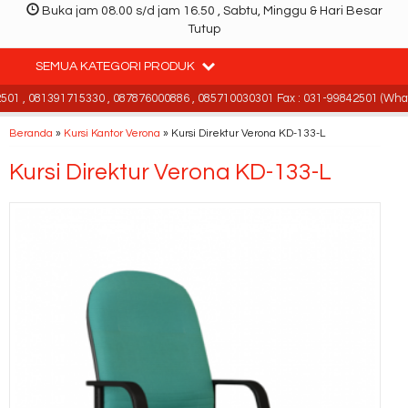
Buka jam 08.00 s/d jam 16.50 , Sabtu, Minggu & Hari Besar
Tutup
SEMUA KATEGORI PRODUK
1 , 081391715330 , 087876000886 , 085710030301 Fax : 031-99842501 (Whats
Beranda
»
Kursi Kantor Verona
»
Kursi Direktur Verona KD-133-L
Kursi Direktur Verona KD-133-L