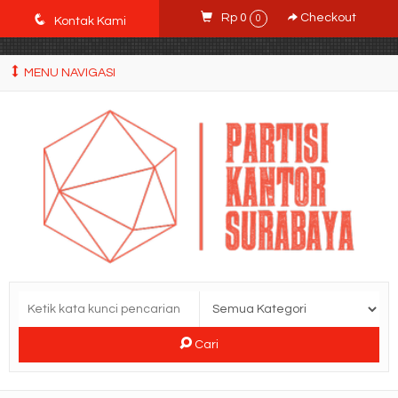
POWgW_CidIRh4HWyBRJVVZyqc0CP9mpkA8eE65rpyX0" />
q
Rp 0
Checkout
0
Kontak Kami
MENU NAVIGASI
Cari