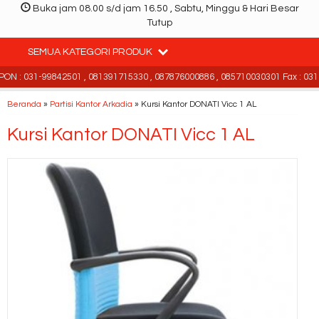
Buka jam 08.00 s/d jam 16.50 , Sabtu, Minggu & Hari Besar
Tutup
SEMUA KATEGORI PRODUK
N : 031-99842501 , 081391715330 , 087876000886 , 085710030301 Fax : 031-
Beranda
»
Partisi Kantor Arkadia
»
Kursi Kantor DONATI Vicc 1 AL
Kursi Kantor DONATI Vicc 1 AL