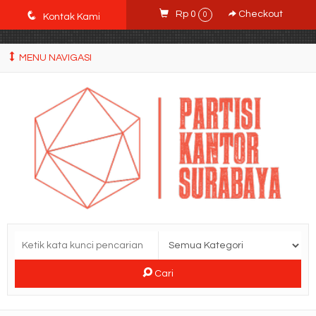
POWgW_CidIRh4HWyBRJVVZyqc0CP9mpkA8eE65rpyX0" />
q
Rp 0
Checkout
0
Kontak Kami
MENU NAVIGASI
Cari