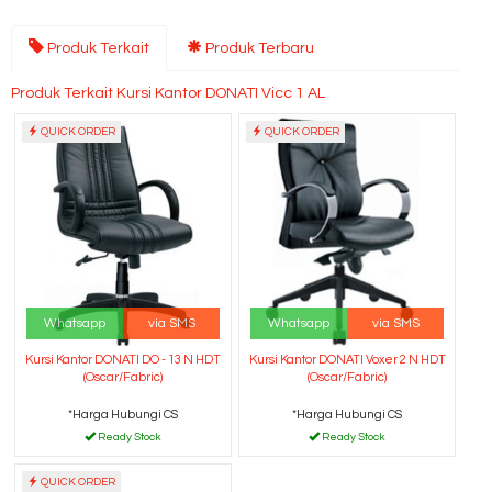
Produk Terkait
Produk Terbaru
Produk Terkait Kursi Kantor DONATI Vicc 1 AL
QUICK ORDER
QUICK ORDER
Whatsapp
via SMS
Whatsapp
via SMS
Kursi Kantor DONATI DO - 13 N HDT
Kursi Kantor DONATI Voxer 2 N HDT
(Oscar/Fabric)
(Oscar/Fabric)
*Harga Hubungi CS
*Harga Hubungi CS
Ready Stock
Ready Stock
QUICK ORDER