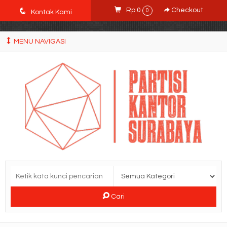
POWgW_CidIRh4HWyBRJVVZyqc0CP9mpkA8eE65rpyX0" />
q
Rp 0
Checkout
0
Kontak Kami
MENU NAVIGASI
Cari