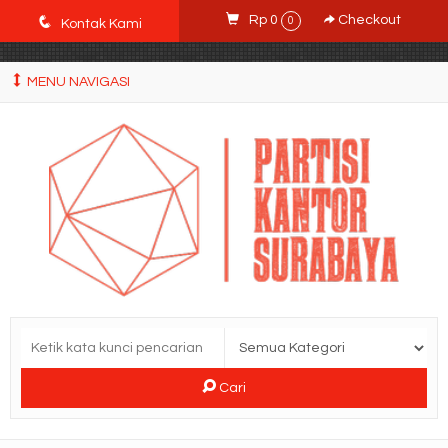
POWgW_CidIRh4HWyBRJVVZyqc0CP9mpkA8eE65rpyX0" />
q
Rp 0
Checkout
0
Kontak Kami
MENU NAVIGASI
Cari