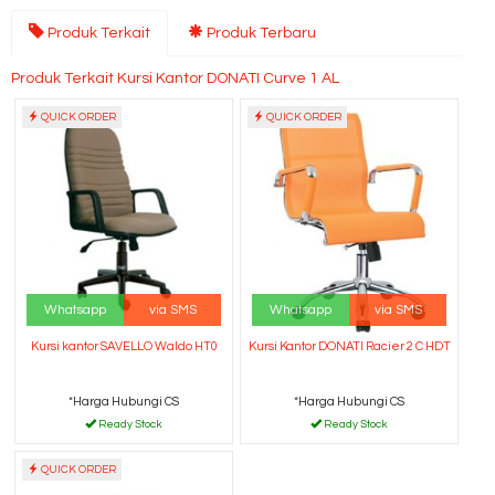
Produk Terkait
Produk Terbaru
Produk Terkait Kursi Kantor DONATI Curve 1 AL
QUICK ORDER
QUICK ORDER
Whatsapp
via SMS
Whatsapp
via SMS
Kursi kantor SAVELLO Waldo HT0
Kursi Kantor DONATI Racier 2 C HDT
*Harga Hubungi CS
*Harga Hubungi CS
Ready Stock
Ready Stock
QUICK ORDER