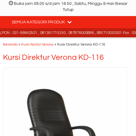
Buka jam 08.00 s/d jam 16.50 , Sabtu, Minggu & Hari Besar
Tutup
SEMUA KATEGORI PRODUK
ON : 031-99842501 , 081391715330 , 087876000886 , 085710030301 Fax : 031
Beranda
»
Kursi Kantor Verona
»
Kursi Direktur Verona KD-116
Kursi Direktur Verona KD-116