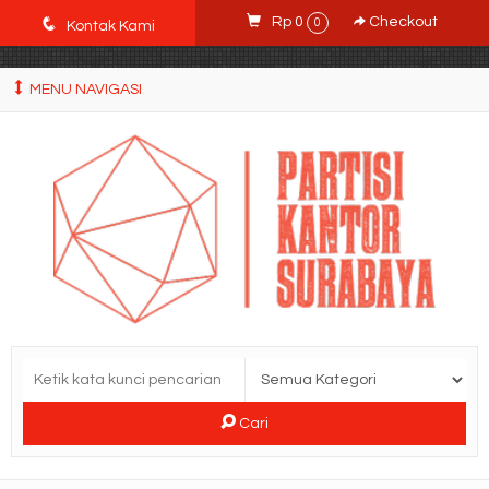
POWgW_CidIRh4HWyBRJVVZyqc0CP9mpkA8eE65rpyX0" />
q
Rp 0
Checkout
0
Kontak Kami
MENU NAVIGASI
Cari