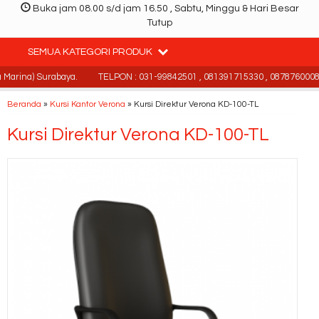
Buka jam 08.00 s/d jam 16.50 , Sabtu, Minggu & Hari Besar
Tutup
SEMUA KATEGORI PRODUK
Marina) Surabaya.
TELPON : 031-99842501 , 081391715330 , 087876000886
Beranda
»
Kursi Kantor Verona
»
Kursi Direktur Verona KD-100-TL
Kursi Direktur Verona KD-100-TL