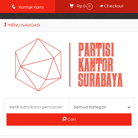
POWgW_CidIRh4HWyBRJVVZyqc0CP9mpkA8eE65rpyX0" />
q
Rp 0
Checkout
0
Kontak Kami
MENU NAVIGASI
Cari