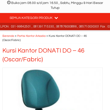
Buka jam 08.00 s/d jam 16.50 , Sabtu, Minggu & Hari Besar
Tutup
SEMUA KATEGORI PRODUK
ON : 031-99842501 , 081391715330 , 087876000886 , 085710030301 Fax : 03
Beranda
»
Partisi Kantor Arkadia
»
Kursi Kantor DONATI DO – 46
(Oscar/Fabric)
Kursi Kantor DONATI DO – 46
(Oscar/Fabric)