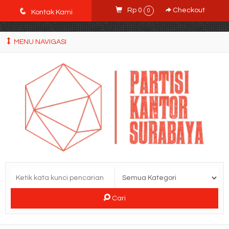
POWgW_CidIRh4HWyBRJVVZyqc0CP9mpkA8eE65rpyX0" />
q
Rp 0
Checkout
0
Kontak Kami
MENU NAVIGASI
Cari