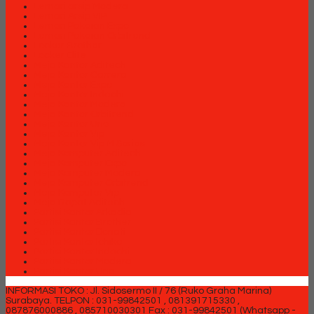
Lemari arsip Modera
Lemari Arsip VIP
Lemari Pakaian Expo
Lemari Pakaian Orbitrend
Locker Brother
Locker Elite
Meja Kantor Aditech
Meja Kantor Carrera
Meja Kantor Expo
Meja Kantor Indachi
Meja Kantor Modera
Meja Kantor Orbitrend
Meja Kantor Uno
Meja Kantor Vip
Meja Kantor Vip M Series
Meja Komputer Aditech
Meja Komputer Expo
Meja Komputer Modera
Meja Komputer Orbitrend
Meja Komputer Vip
Meja Rapat Aditech
Partisi Kantor Arkadia
Partisi Kantor Brother
Partisi Kantor Donati
Partisi Kantor Ichiko
Partisi Kantor Indachi
Partisi Kantor Modera
Partisi Kantor Uno
INFORMASI TOKO : Jl. Sidosermo II / 76 (Ruko Graha Marina)
Surabaya.
TELPON : 031-99842501 , 081391715330 ,
087876000886 , 085710030301 Fax : 031-99842501 (Whatsapp -