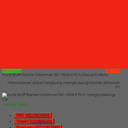
SMS
082229539969
Telepon
03199842501
Whatsapp
6282229539969
Lihat Detail Produk
Kursi Direktur CHAIRMAN PC 10010 A (Oscar/Fabric)
*Harga Hubungi CS
Ready Stock
Hubungi Kami
QUICK ORDER
Whatsapp
via SMS
Kursi Staff Kantor Chairman SC 1609 STD A (Oscar/Fabric)
*Pemesanan dapat langsung menghubungi kontak di bawah
ini:
*Harga Hubungi
CS
Ready Stock
SMS
082229539969
Telepon
03199842501
Whatsapp
6282229539969