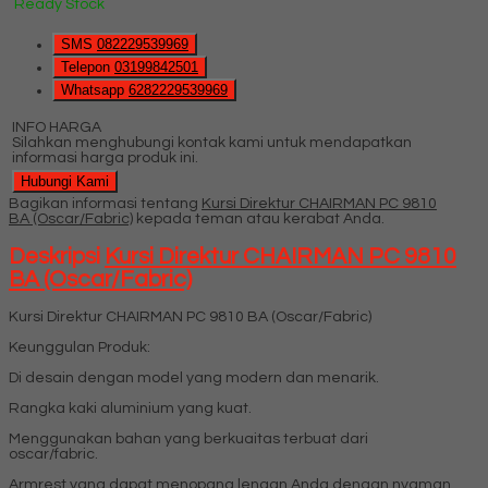
Ready Stock
SMS
082229539969
Telepon
03199842501
Whatsapp
6282229539969
INFO HARGA
Silahkan menghubungi kontak kami untuk mendapatkan
informasi harga produk ini.
Hubungi Kami
Bagikan informasi tentang
Kursi Direktur CHAIRMAN PC 9810
BA (Oscar/Fabric)
kepada teman atau kerabat Anda.
Deskripsi
Kursi Direktur CHAIRMAN PC 9810
BA (Oscar/Fabric)
Kursi Direktur CHAIRMAN PC 9810 BA (Oscar/Fabric)
Keunggulan Produk:
Di desain dengan model yang modern dan menarik.
Rangka kaki aluminium yang kuat.
Menggunakan bahan yang berkuaitas terbuat dari
oscar/fabric.
Armrest yang dapat menopang lengan Anda dengan nyaman.