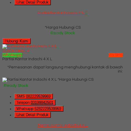
Lihat Detail Produk
Partisi Kantor Indachi 4 U F
*Harga Hubungi CS
Ready Stock
Hubungi Kami
QUICK ORDER
Whatsapp
via SMS
Partisi Kantor Indachi 4 X L
*Pemesanan dapat langsung menghubungi kontak di bawah
ini:
*Harga Hubungi CS
Ready Stock
SMS
082229539969
Telepon
03199842501
Whatsapp
6282229539969
Lihat Detail Produk
Partisi Kantor Indachi 4 X L