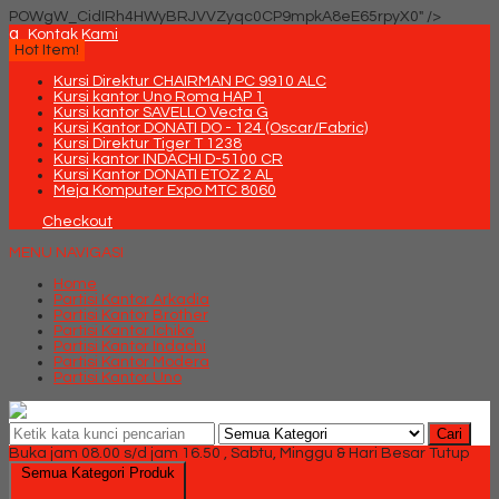
POWgW_CidIRh4HWyBRJVVZyqc0CP9mpkA8eE65rpyX0" />
q
Kontak Kami
Hot Item!
Kursi Direktur CHAIRMAN PC 9910 ALC
Kursi kantor Uno Roma HAP 1
Kursi kantor SAVELLO Vecta G
Kursi Kantor DONATI DO - 124 (Oscar/Fabric)
Kursi Direktur Tiger T 1238
Kursi kantor INDACHI D-5100 CR
Kursi Kantor DONATI ETOZ 2 AL
Meja Komputer Expo MTC 8060
Checkout
MENU NAVIGASI
Home
Partisi Kantor Arkadia
Partisi Kantor Brother
Partisi Kantor Ichiko
Partisi Kantor Indachi
Partisi Kantor Modera
Partisi Kantor Uno
Cari
Buka jam 08.00 s/d jam 16.50 , Sabtu, Minggu & Hari Besar Tutup
Semua Kategori Produk