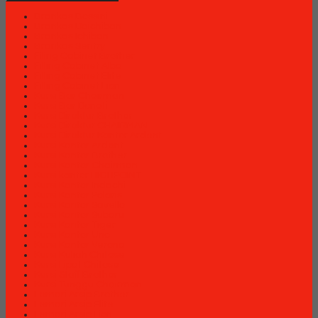
Brankas Bossini
Brankas Daichiban
Brankas Ichiban
Brankas Sentry
Filing Cabinet Brother
Filling Cabinet Alba
Filling Cabinet Elite
Filling Cabinet Lion
Kursi Bar Chairman
Kursi Bar Donati
Kursi Direktur Brother
Kursi Direktur CHAIRMAN
Kursi Direktur Kantor Ardent
Kursi Kantor Ardent
Kursi Kantor Brother
Kursi Kantor Chairman
Kursi kantor HIGHPOINT
Kursi Kantor Indachi
Kursi Kantor Polaris
Kursi Kantor Savello
Kursi Kantor Subaru
Kursi Kantor Tiger
Kursi Kantor Uno
Kursi Kantor Verona
Kursi Kuliah Chitose
Kursi Lipat Chitose
Kursi Staff Brother
Kursi Tunggu Chairman
Lemari Arsip Brother
Lemari Arsip Elite
Lemari Arsip Lion