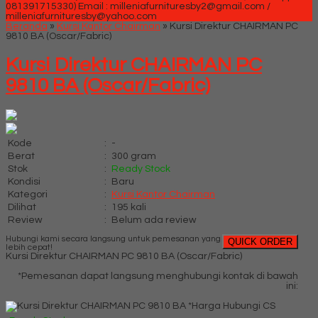
081391715330)
Email : milleniafurnituresby2@gmail.com /
milleniafurnituresby@yahoo.com
Beranda
»
Kursi Kantor Chairman
»
Kursi Direktur CHAIRMAN PC
9810 BA (Oscar/Fabric)
Kursi Direktur CHAIRMAN PC
9810 BA (Oscar/Fabric)
Kode
:
-
Berat
:
300 gram
Stok
:
Ready Stock
Kondisi
:
Baru
Kategori
:
Kursi Kantor Chairman
Dilihat
:
195 kali
Review
:
Belum ada review
Hubungi kami secara langsung untuk pemesanan yang
QUICK ORDER
lebih cepat!
Kursi Direktur CHAIRMAN PC 9810 BA (Oscar/Fabric)
*Pemesanan dapat langsung menghubungi kontak di bawah
ini:
*Harga Hubungi CS