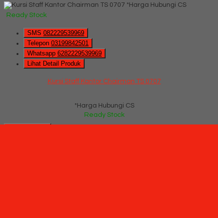
*Harga Hubungi CS
Ready Stock
SMS
082229539969
Telepon
03199842501
Whatsapp
6282229539969
Lihat Detail Produk
Kursi Staff Kantor Chairman TS 0707
*Harga Hubungi CS
Ready Stock
Hubungi Kami
QUICK ORDER
Whatsapp
via SMS
Kursi Direktur CHAIRMAN PC 10010 A (Oscar/Fabric)
*Pemesanan dapat langsung menghubungi kontak di bawah
ini:
*Harga Hubungi CS
Ready Stock