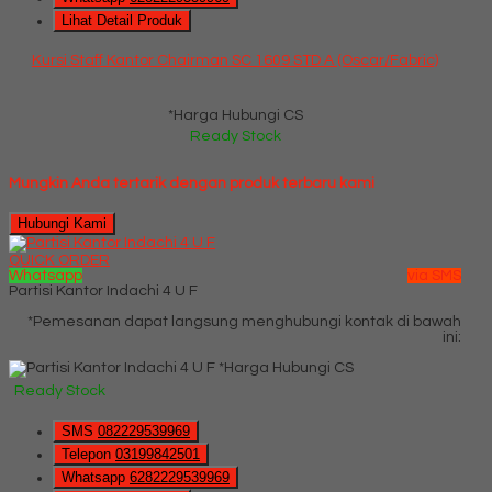
Lihat Detail Produk
Kursi Staff Kantor Chairman SC 1609 STD A (Oscar/Fabric)
*Harga Hubungi CS
Ready Stock
Mungkin Anda tertarik dengan produk terbaru kami
Hubungi Kami
QUICK ORDER
Whatsapp
via SMS
Partisi Kantor Indachi 4 U F
*Pemesanan dapat langsung menghubungi kontak di bawah
ini:
*Harga Hubungi CS
Ready Stock
SMS
082229539969
Telepon
03199842501
Whatsapp
6282229539969