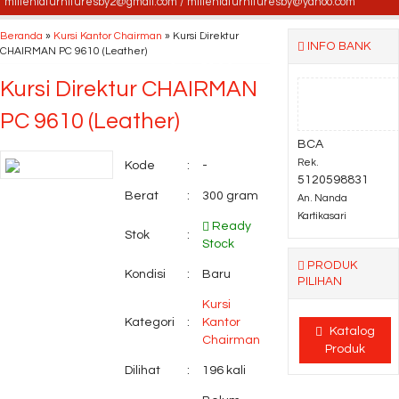
milleniafurnituresby2@gmail.com / milleniafurnituresby@yahoo.com
Kursi Kantor DONATI
Beranda
»
Kursi Kantor Chairman
»
Kursi Direktur
INFO BANK
CHAIRMAN PC 9610 (Leather)
Seido ES 2 C
Kursi Direktur CHAIRMAN
Brankas Daichiban DS
PC 9610 (Leather)
805 A
BCA
Rek.
Kode
:
-
5120598831
Kursi Kantor INDACHI
Berat
:
300 gram
An. Nanda
Kartikasari
D-641 AL TC
Ready
Stok
:
Stock
PRODUK
Kondisi
:
Baru
PILIHAN
Kursi
Kategori
:
Kantor
Katalog
Chairman
Produk
Dilihat
:
196 kali