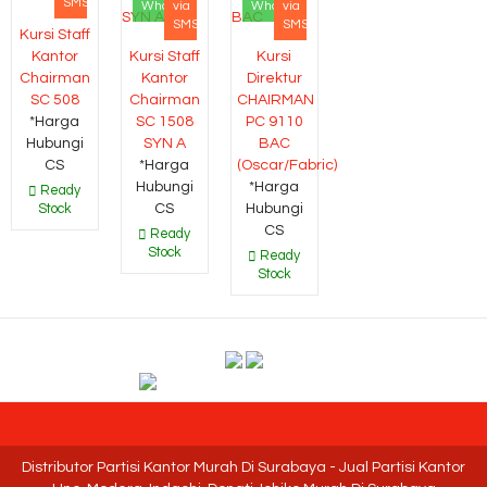
SMS
Whatsapp
via
Whatsapp
via
SMS
SMS
Kursi Staff
Kantor
Kursi Staff
Kursi
Chairman
Kantor
Direktur
SC 508
Chairman
CHAIRMAN
*Harga
SC 1508
PC 9110
Hubungi
SYN A
BAC
CS
*Harga
(Oscar/Fabric)
Hubungi
*Harga
Ready
CS
Hubungi
Stock
CS
Ready
Stock
Ready
Stock
Distributor Partisi Kantor Murah Di Surabaya - Jual Partisi Kantor