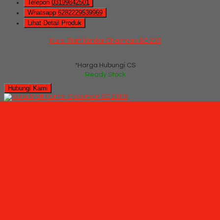
Telepon
03199842501
Whatsapp
6282229539969
Lihat Detail Produk
Kursi Staff Kantor Chairman SC 208
*Harga Hubungi CS
Ready Stock
Hubungi Kami
QUICK ORDER
Whatsapp
via SMS
Kursi Staff Kantor Chairman SC 2309 (Black Mesh)
*Pemesanan dapat langsung menghubungi kontak di bawah
ini:
*Harga Hubungi CS
Ready Stock
SMS
082229539969
Telepon
03199842501
Whatsapp
6282229539969
Lihat Detail Produk