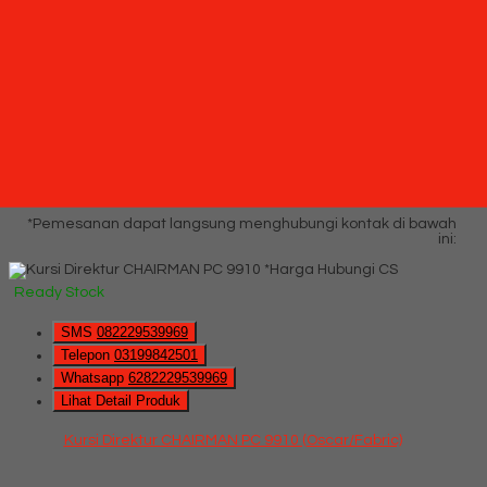
Kursi Staff Kantor Chairman SC 2309 (Black Mesh)
*Harga Hubungi CS
Ready Stock
Hubungi Kami
QUICK ORDER
Whatsapp
via SMS
Kursi Direktur CHAIRMAN PC 9910 (Oscar/Fabric)
*Pemesanan dapat langsung menghubungi kontak di bawah
ini:
*Harga Hubungi CS
Ready Stock
SMS
082229539969
Telepon
03199842501
Whatsapp
6282229539969
Lihat Detail Produk
Kursi Direktur CHAIRMAN PC 9910 (Oscar/Fabric)