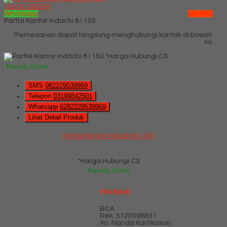
QUICK ORDER
Whatsapp
via SMS
Partisi Kantor Indachi 8 I 150
*Pemesanan dapat langsung menghubungi kontak di bawah
ini:
*Harga Hubungi CS
Ready Stock
SMS
082229539969
Telepon
03199842501
Whatsapp
6282229539969
Lihat Detail Produk
Partisi Kantor Indachi 8 I 150
*Harga Hubungi CS
Ready Stock
Info Bank
BCA
Rek.
5120598831
An. Nanda Kartikasari