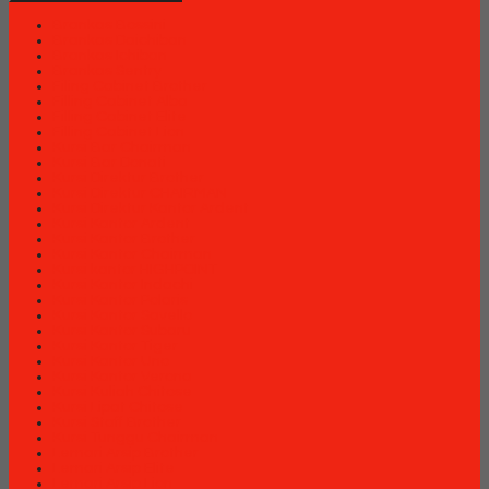
Brankas Bossini
Brankas Daichiban
Brankas Ichiban
Brankas Sentry
Filing Cabinet Brother
Filling Cabinet Alba
Filling Cabinet Elite
Filling Cabinet Lion
Kursi Bar Chairman
Kursi Bar Donati
Kursi Direktur Brother
Kursi Direktur CHAIRMAN
Kursi Direktur Kantor Ardent
Kursi Kantor Ardent
Kursi Kantor Brother
Kursi Kantor Chairman
Kursi kantor HIGHPOINT
Kursi Kantor Indachi
Kursi Kantor Polaris
Kursi Kantor Savello
Kursi Kantor Subaru
Kursi Kantor Tiger
Kursi Kantor Uno
Kursi Kantor Verona
Kursi Kuliah Chitose
Kursi Lipat Chitose
Kursi Staff Brother
Kursi Tunggu Chairman
Lemari Arsip Brother
Lemari Arsip Elite
Lemari Arsip Lion