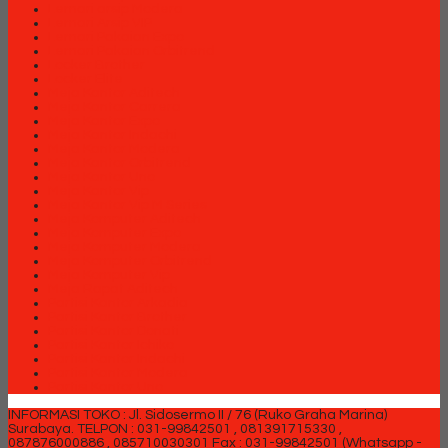
Lemari arsip Modera
Lemari Arsip VIP
Lemari Pakaian Expo
Lemari Pakaian Orbitrend
Locker Brother
Locker Elite
Meja Kantor Aditech
Meja Kantor Carrera
Meja Kantor Expo
Meja Kantor Indachi
Meja Kantor Modera
Meja Kantor Orbitrend
Meja Kantor Uno
Meja Kantor Vip
Meja Kantor Vip M Series
Meja Komputer Aditech
Meja Komputer Expo
Meja Komputer Modera
Meja Komputer Orbitrend
Meja Komputer Vip
Meja Rapat Aditech
Partisi Kantor Arkadia
Partisi Kantor Brother
Partisi Kantor Donati
Partisi Kantor Ichiko
Partisi Kantor Indachi
Partisi Kantor Modera
Partisi Kantor Uno
INFORMASI TOKO : Jl. Sidosermo II / 76 (Ruko Graha Marina)
Surabaya.
TELPON : 031-99842501 , 081391715330 ,
087876000886 , 085710030301 Fax : 031-99842501 (Whatsapp -