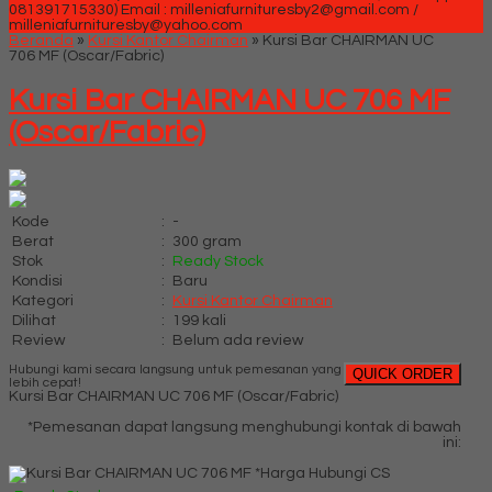
081391715330)
Email : milleniafurnituresby2@gmail.com /
milleniafurnituresby@yahoo.com
Beranda
»
Kursi Kantor Chairman
»
Kursi Bar CHAIRMAN UC
706 MF (Oscar/Fabric)
Kursi Bar CHAIRMAN UC 706 MF
(Oscar/Fabric)
Kode
:
-
Berat
:
300 gram
Stok
:
Ready Stock
Kondisi
:
Baru
Kategori
:
Kursi Kantor Chairman
Dilihat
:
199 kali
Review
:
Belum ada review
Hubungi kami secara langsung untuk pemesanan yang
QUICK ORDER
lebih cepat!
Kursi Bar CHAIRMAN UC 706 MF (Oscar/Fabric)
*Pemesanan dapat langsung menghubungi kontak di bawah
ini:
*Harga Hubungi CS