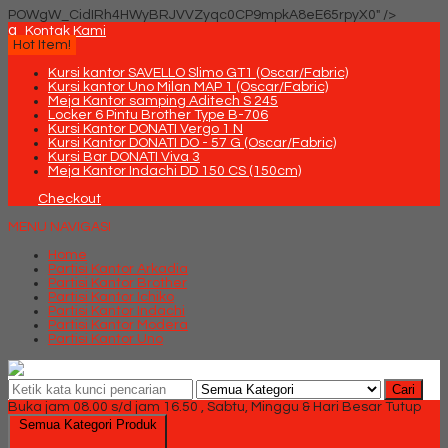
POWgW_CidIRh4HWyBRJVVZyqc0CP9mpkA8eE65rpyX0" />
q
Kontak Kami
Hot Item!
Kursi kantor SAVELLO Slimo GT1 (Oscar/Fabric)
Kursi kantor Uno Milan MAP 1 (Oscar/Fabric)
Meja Kantor samping Aditech S 245
Locker 6 Pintu Brother Type B-706
Kursi Kantor DONATI Vergo 1 N
Kursi Kantor DONATI DO - 57 G (Oscar/Fabric)
Kursi Bar DONATI Viva 3
Meja Kantor Indachi DD 150 CS (150cm)
Checkout
MENU NAVIGASI
Home
Partisi Kantor Arkadia
Partisi Kantor Brother
Partisi Kantor Ichiko
Partisi Kantor Indachi
Partisi Kantor Modera
Partisi Kantor Uno
Cari
Buka jam 08.00 s/d jam 16.50 , Sabtu, Minggu & Hari Besar Tutup
Semua Kategori Produk