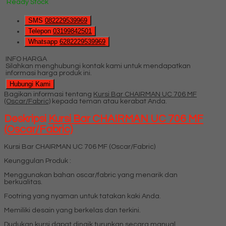
Ready Stock
SMS
082229539969
Telepon
03199842501
Whatsapp
6282229539969
INFO HARGA
Silahkan menghubungi kontak kami untuk mendapatkan
informasi harga produk ini.
Hubungi Kami
Bagikan informasi tentang
Kursi Bar CHAIRMAN UC 706 MF
(Oscar/Fabric)
kepada teman atau kerabat Anda.
Deskripsi
Kursi Bar CHAIRMAN UC 706 MF
(Oscar/Fabric)
Kursi Bar CHAIRMAN UC 706 MF (Oscar/Fabric)
Keunggulan Produk :
Menggunakan bahan oscar/fabric yang menarik dan
berkualitas.
Footring yang nyaman untuk tatakan kaki Anda.
Memiliki desain yang berkelas dan terkini.
Dudukan kursi dapat dinaik turunkan secara manual.