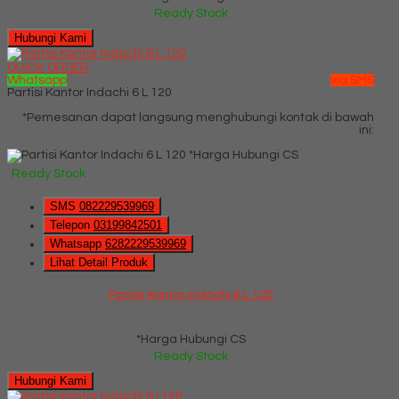
Ready Stock
Hubungi Kami
QUICK ORDER
Whatsapp
via SMS
Partisi Kantor Indachi 6 L 120
*Pemesanan dapat langsung menghubungi kontak di bawah
ini:
*Harga Hubungi CS
Ready Stock
SMS
082229539969
Telepon
03199842501
Whatsapp
6282229539969
Lihat Detail Produk
Partisi Kantor Indachi 6 L 120
*Harga Hubungi CS
Ready Stock
Hubungi Kami