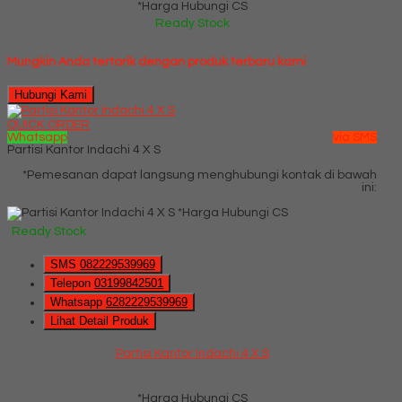
*Harga Hubungi CS
Ready Stock
Mungkin Anda tertarik dengan produk terbaru kami
Hubungi Kami
QUICK ORDER
Whatsapp
via SMS
Partisi Kantor Indachi 4 X S
*Pemesanan dapat langsung menghubungi kontak di bawah
ini:
*Harga Hubungi CS
Ready Stock
SMS
082229539969
Telepon
03199842501
Whatsapp
6282229539969
Lihat Detail Produk
Partisi Kantor Indachi 4 X S
*Harga Hubungi CS