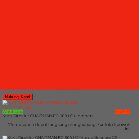
*Pemesanan dapat langsung menghubungi kontak di bawah
ini:
*Harga Hubungi
CS
Ready Stock
SMS
085710030301
Telepon
03199842501
Whatsapp
6285710030301
Lihat Detail Produk
Kursi Staff Kantor Chairman SC 1508 SYN A
*Harga Hubungi CS
Ready Stock
Hubungi Kami
QUICK ORDER
Whatsapp
via SMS
Kursi Direktur CHAIRMAN EC 900 LC (Leather)
*Pemesanan dapat langsung menghubungi kontak di bawah
ini:
*Harga Hubungi CS