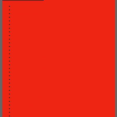
Brankas Bossini
Brankas Daichiban
Brankas Ichiban
Brankas Sentry
Filing Cabinet Brother
Filling Cabinet Alba
Filling Cabinet Elite
Filling Cabinet Lion
Kursi Bar Chairman
Kursi Bar Donati
Kursi Direktur Brother
Kursi Direktur CHAIRMAN
Kursi Direktur Kantor Ardent
Kursi Kantor Ardent
Kursi Kantor Brother
Kursi Kantor Chairman
Kursi kantor HIGHPOINT
Kursi Kantor Indachi
Kursi Kantor Polaris
Kursi Kantor Savello
Kursi Kantor Subaru
Kursi Kantor Tiger
Kursi Kantor Uno
Kursi Kantor Verona
Kursi Kuliah Chitose
Kursi Lipat Chitose
Kursi Staff Brother
Kursi Tunggu Chairman
Lemari Arsip Brother
Lemari Arsip Elite
Lemari Arsip Lion