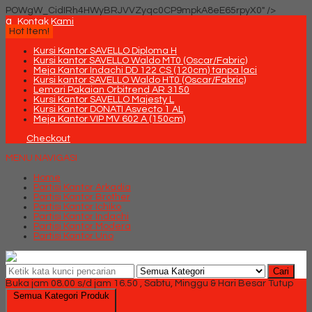
POWgW_CidIRh4HWyBRJVVZyqc0CP9mpkA8eE65rpyX0" />
q
Kontak Kami
Hot Item!
Kursi Kantor SAVELLO Diploma H
Kursi kantor SAVELLO Waldo MT0 (Oscar/Fabric)
Meja Kantor Indachi DD 122 CS (120cm) tanpa laci
Kursi kantor SAVELLO Waldo HT0 (Oscar/Fabric)
Lemari Pakaian Orbitrend AR 3150
Kursi Kantor SAVELLO Majesty L
Kursi Kantor DONATI Asvecto 1 AL
Meja Kantor VIP MV 602 A (150cm)
Checkout
MENU NAVIGASI
Home
Partisi Kantor Arkadia
Partisi Kantor Brother
Partisi Kantor Ichiko
Partisi Kantor Indachi
Partisi Kantor Modera
Partisi Kantor Uno
Cari
Buka jam 08.00 s/d jam 16.50 , Sabtu, Minggu & Hari Besar Tutup
Semua Kategori Produk