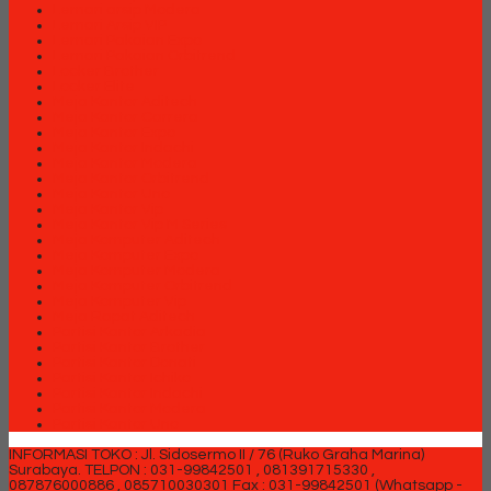
Lemari arsip Modera
Lemari Arsip VIP
Lemari Pakaian Expo
Lemari Pakaian Orbitrend
Locker Brother
Locker Elite
Meja Kantor Aditech
Meja Kantor Carrera
Meja Kantor Expo
Meja Kantor Indachi
Meja Kantor Modera
Meja Kantor Orbitrend
Meja Kantor Uno
Meja Kantor Vip
Meja Kantor Vip M Series
Meja Komputer Aditech
Meja Komputer Expo
Meja Komputer Modera
Meja Komputer Orbitrend
Meja Komputer Vip
Meja Rapat Aditech
Partisi Kantor Arkadia
Partisi Kantor Brother
Partisi Kantor Donati
Partisi Kantor Ichiko
Partisi Kantor Indachi
Partisi Kantor Modera
Partisi Kantor Uno
INFORMASI TOKO : Jl. Sidosermo II / 76 (Ruko Graha Marina)
Surabaya.
TELPON : 031-99842501 , 081391715330 ,
087876000886 , 085710030301 Fax : 031-99842501 (Whatsapp -