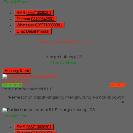
Ready Stock
SMS
085710030301
Telepon
03199842501
Whatsapp
6285710030301
Lihat Detail Produk
Partisi Kantor Indachi 8 I 150
*Harga Hubungi CS
Ready Stock
Hubungi Kami
QUICK ORDER
Whatsapp
via SMS
Partisi Kantor Indachi 8 L F
*Pemesanan dapat langsung menghubungi kontak di bawah
ini:
*Harga Hubungi CS
Ready Stock
SMS
085710030301