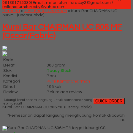
081391715330)
Email : milleniafurnituresby2@gmail.com /
milleniafurnituresby@yahoo.com
Beranda
»
Kursi Kantor Chairman
»
Kursi Bar CHAIRMAN UC
806 MF (Oscar/Fabric)
Kursi Bar CHAIRMAN UC 806 MF
(Oscar/Fabric)
Kode
:
-
Berat
:
300 gram
Stok
:
Ready Stock
Kondisi
:
Baru
Kategori
:
Kursi Kantor Chairman
Dilihat
:
198 kali
Review
:
Belum ada review
Hubungi kami secara langsung untuk pemesanan yang
QUICK ORDER
lebih cepat!
Kursi Bar CHAIRMAN UC 806 MF (Oscar/Fabric)
*Pemesanan dapat langsung menghubungi kontak di bawah
ini:
*Harga Hubungi CS