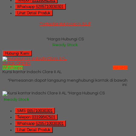
Telepon
03199842501
Whatsapp
6285710030301
Lihat Detail Produk
Partisi Kantor Indachi 8 L F
*Harga Hubungi CS
Ready Stock
Hubungi Kami
QUICK ORDER
Whatsapp
via SMS
Kursi kantor Indachi Clare II AL
*Pemesanan dapat langsung menghubungi kontak di bawah
ini:
*Harga Hubungi CS
Ready Stock
SMS
085710030301
Telepon
03199842501
Whatsapp
6285710030301
Lihat Detail Produk