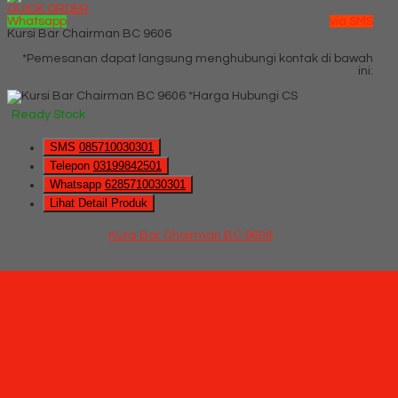
QUICK ORDER
Whatsapp
via SMS
Kursi Bar Chairman BC 9606
*Pemesanan dapat langsung menghubungi kontak di bawah
ini:
*Harga Hubungi CS
Ready Stock
SMS
085710030301
Telepon
03199842501
Whatsapp
6285710030301
Lihat Detail Produk
Kursi Bar Chairman BC 9606
*Harga Hubungi CS
Ready Stock
Hubungi Kami
QUICK ORDER
Whatsapp
via SMS
Kursi Staff Kantor Chairman SC 1508 SYN A