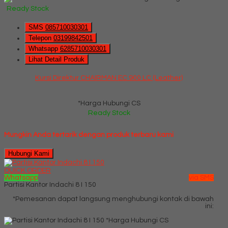
Ready Stock
SMS
085710030301
Telepon
03199842501
Whatsapp
6285710030301
Lihat Detail Produk
Kursi Direktur CHAIRMAN EC 900 LC (Leather)
*Harga Hubungi CS
Ready Stock
Mungkin Anda tertarik dengan produk terbaru kami
Hubungi Kami
QUICK ORDER
Whatsapp
via SMS
Partisi Kantor Indachi 8 I 150
*Pemesanan dapat langsung menghubungi kontak di bawah
ini:
*Harga Hubungi CS