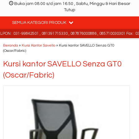
Buka jam 08.00 s/d jam 16.50 , Sabtu, Minggu & Hari Besar
Tutup
SEMUA KATEGORI PRODUK
ON : 031-99842501 , 081391715330 , 087876000886 , 085710030301 Fax : 03
Beranda
»
Kursi Kantor Savello
»
Kursi kantor SAVELLO Senza GT0
(Oscar/Fabric)
Kursi kantor SAVELLO Senza GT0
(Oscar/Fabric)