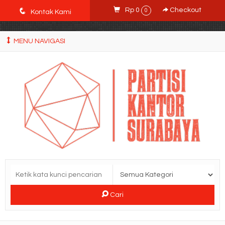
POWgW_CidIRh4HWyBRJVVZyqc0CP9mpkA8eE65rpyX0" />
q
Rp 0
Checkout
0
Kontak Kami
MENU NAVIGASI
Cari