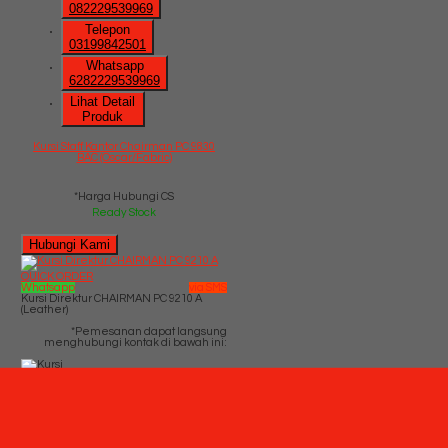
082229539969
Telepon
03199842501
Whatsapp
6282229539969
Lihat Detail
Produk
Kursi Staff Kantor Chairman PC 9830
BAC (Oscar/Fabric)
*Harga Hubungi CS
Ready Stock
Hubungi Kami
QUICK ORDER
Whatsapp
via SMS
Kursi Direktur CHAIRMAN PC 9210 A
(Leather)
*Pemesanan dapat langsung
menghubungi kontak di bawah ini:
*Harga
Hubungi CS
Ready Stock