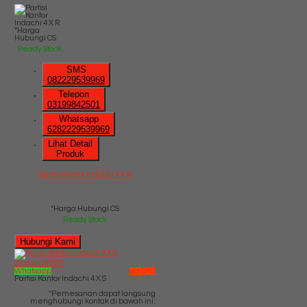
*Harga
Hubungi CS
Ready Stock
SMS
082229539969
Telepon
03199842501
Whatsapp
6282229539969
Lihat Detail
Produk
Partisi Kantor Indachi 4 X R
*Harga Hubungi CS
Ready Stock
Hubungi Kami
QUICK ORDER
Whatsapp
via SMS
Partisi Kantor Indachi 4 X S
*Pemesanan dapat langsung
menghubungi kontak di bawah ini: