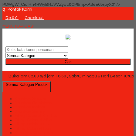
POWgW_CidIRh4HWyBRJVVZyqc0CP9mpkA8eE65rpyX0" />
q
Kontak Kami
Rp 0
0
Checkout
MENU NAVIGASI
Cari
Buka jam 08.00 s/d jam 16.50 , Sabtu, Minggu & Hari Besar Tutup
Semua Kategori Produk
Brankas Bossini
Brankas Daichiban
Brankas Ichiban
Brankas Sentry
Filing Cabinet Brother
Filling Cabinet Alba
Filling Cabinet Elite
Filling Cabinet Lion
Kursi Bar Chairman