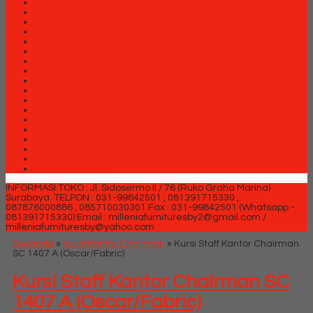
Meja Kantor Modera
Meja Kantor Orbitrend
Meja Kantor Uno
Meja Kantor Vip
Meja Kantor Vip M Series
Meja Komputer Aditech
Meja Komputer Expo
Meja Komputer Modera
Meja Komputer Orbitrend
Meja Komputer Vip
Meja Rapat Aditech
Partisi Kantor Arkadia
Partisi Kantor Brother
Partisi Kantor Donati
Partisi Kantor Ichiko
Partisi Kantor Indachi
Partisi Kantor Modera
Partisi Kantor Uno
INFORMASI TOKO : Jl. Sidosermo II / 76 (Ruko Graha Marina)
Surabaya.
TELPON : 031-99842501 , 081391715330 ,
087876000886 , 085710030301 Fax : 031-99842501 (Whatsapp -
081391715330)
Email : milleniafurnituresby2@gmail.com /
milleniafurnituresby@yahoo.com
Beranda
»
Kursi Kantor Chairman
»
Kursi Staff Kantor Chairman
SC 1407 A (Oscar/Fabric)
Kursi Staff Kantor Chairman SC
1407 A (Oscar/Fabric)