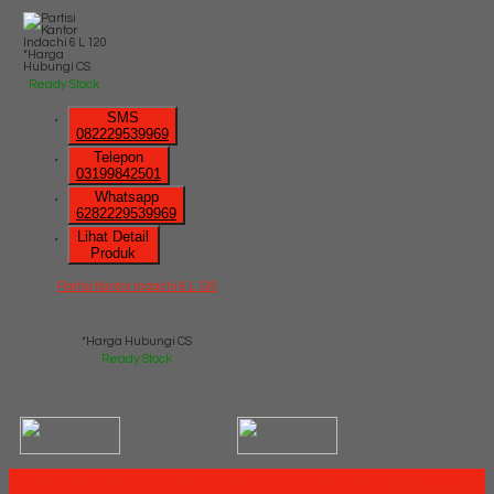
*Harga
Hubungi CS
Ready Stock
SMS
082229539969
Telepon
03199842501
Whatsapp
6282229539969
Lihat Detail
Produk
Partisi Kantor Indachi 6 L 120
*Harga Hubungi CS
Ready Stock
Distributor Partisi Kantor Murah Di Surabaya - Jual Partisi Kantor
Uno, Modera, Indachi, Donati, Ichiko Murah Di Surabaya