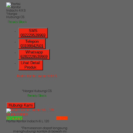
*Harga
Hubungi CS
Ready Stock
SMS
082229539969
Telepon
03199842501
Whatsapp
6282229539969
Lihat Detail
Produk
Partisi Kantor Indachi 4 X S
*Harga Hubungi CS
Ready Stock
Hubungi Kami
QUICK ORDER
Whatsapp
via SMS
Partisi Kantor Indachi 6 L 120
*Pemesanan dapat langsung
menghubungi kontak di bawah ini: