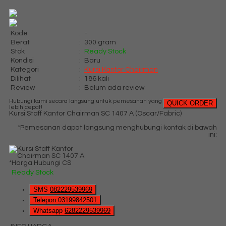
Kode
:
-
Berat
:
300 gram
Stok
:
Ready Stock
Kondisi
:
Baru
Kategori
:
Kursi Kantor Chairman
Dilihat
:
186 kali
Review
:
Belum ada review
Hubungi kami secara langsung untuk pemesanan yang
QUICK ORDER
lebih cepat!
Kursi Staff Kantor Chairman SC 1407 A (Oscar/Fabric)
*Pemesanan dapat langsung menghubungi kontak di bawah
ini:
*Harga Hubungi CS
Ready Stock
SMS
082229539969
Telepon
03199842501
Whatsapp
6282229539969