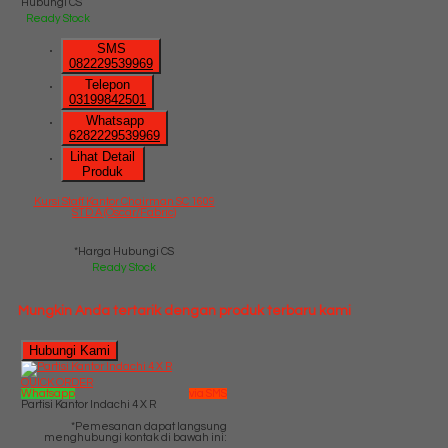
Hubungi CS
Ready Stock
SMS
082229539969
Telepon
03199842501
Whatsapp
6282229539969
Lihat Detail
Produk
Kursi Staff Kantor Chairman SC 1609
STD A (Oscar/Fabric)
*Harga Hubungi CS
Ready Stock
Mungkin Anda tertarik dengan produk terbaru kami
Hubungi Kami
QUICK ORDER
Whatsapp
via SMS
Partisi Kantor Indachi 4 X R
*Pemesanan dapat langsung
menghubungi kontak di bawah ini: