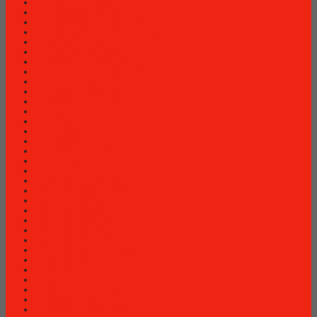
Kursi Bar Donati
Kursi Direktur Brother
Kursi Direktur CHAIRMAN
Kursi Direktur Kantor Ardent
Kursi Kantor Ardent
Kursi Kantor Brother
Kursi Kantor Chairman
Kursi kantor HIGHPOINT
Kursi Kantor Indachi
Kursi Kantor Polaris
Kursi Kantor Savello
Kursi Kantor Subaru
Kursi Kantor Tiger
Kursi Kantor Uno
Kursi Kantor Verona
Kursi Kuliah Chitose
Kursi Lipat Chitose
Kursi Staff Brother
Kursi Tunggu Chairman
Lemari Arsip Brother
Lemari Arsip Elite
Lemari Arsip Lion
Lemari arsip Modera
Lemari Arsip VIP
Lemari Pakaian Expo
Lemari Pakaian Orbitrend
Locker Brother
Locker Elite
Meja Kantor Aditech
Meja Kantor Carrera
Meja Kantor Expo
Meja Kantor Indachi