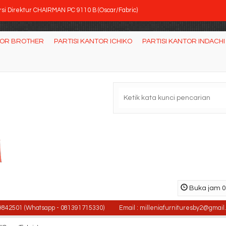
rsi Direktur CHAIRMAN PC 9110 B (Oscar/Fabric)
si Staff Kantor Chairman UC 906 H (Oscar/Fabric....
TOR BROTHER
PARTISI KANTOR ICHIKO
PARTISI KANTOR INDACHI
mari Pakaian Expo LP 108
rsi Staff Kantor Chairman SC 1509 SYN
tisi Kantor Indachi 4 U F
rsi Hadap SAVELLO Combi VTZ
rsi kantor HIGHPOINT NSP 05
nfigurasi 2 Orang (Warna Abu-Abu Tua)
Buka jam 08
1 (Whatsapp - 081391715330)
Email : milleniafurnituresby2@gmail.com / 