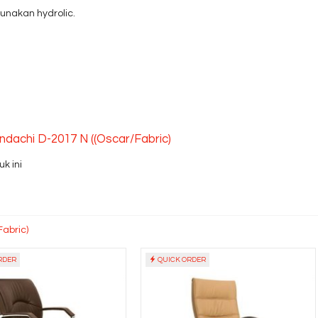
unakan hydrolic.
Indachi D-2017 N ((Oscar/Fabric)
k ini
Fabric)
RDER
QUICK ORDER