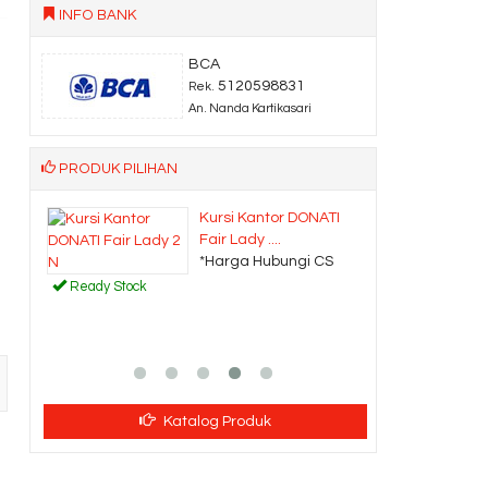
INFO BANK
BCA
5120598831
Rek.
An. Nanda Kartikasari
PRODUK PILIHAN
as
Kursi Kantor DONATI
Fair Lady ....
CS
*Harga Hubungi CS
Ready Stock
Katalog Produk