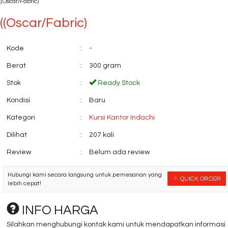
((Oscar/Fabric)
((Oscar/Fabric)
Kode
:
-
Berat
:
300 gram
Stok
:
Ready Stock
Kondisi
:
Baru
Meja Kantor Carrera
Spesifikasi Brank
Type Gota ....
Bossini BG....
Kategori
:
Kursi Kantor Indachi
*Harga Hubungi CS
*Harga Hubungi 
Ready Stock
Ready Stock
Dilihat
:
207 kali
Review
:
Belum ada review
Hubungi kami secara langsung untuk pemesanan yang
QUICK ORDER
lebih cepat!
INFO HARGA
Silahkan menghubungi kontak kami untuk mendapatkan informasi