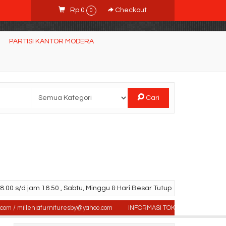
Rp 0
Checkout
0
PARTISI KANTOR MODERA
Cari
.00 s/d jam 16.50 , Sabtu, Minggu & Hari Besar Tutup
milleniafurnituresby@yahoo.com
INFORMASI TOKO : Jl. Sidosermo II / 76 