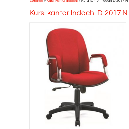
Beranda
»
Kursi Kantor Indachi
»
Kursi kantor Indachi D-2017 N 
Kursi kantor Indachi D-2017 N 
Kursi Lipat CHITOSE
Yamato HNN
*Harga Hubungi CS
Ready Stock