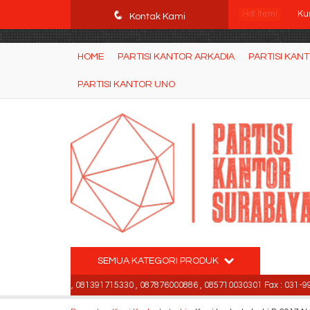
POWgW_CidIRh4HWyBRJVVZyqc0CP9mpkA8eE65rpyX0" />
q
Hot Item!
Ku
Kontak Kami
Kur
HOME
PARTISI KANTOR ARKADIA
PARTISI KAN
Le
PARTISI KANTOR UNO
Ku
Par
Ku
Ku
Ko
SEMUA KATEGORI PRODUK
99842501 , 081391715330 , 087876000886 , 085710030301 Fax : 031-9984250