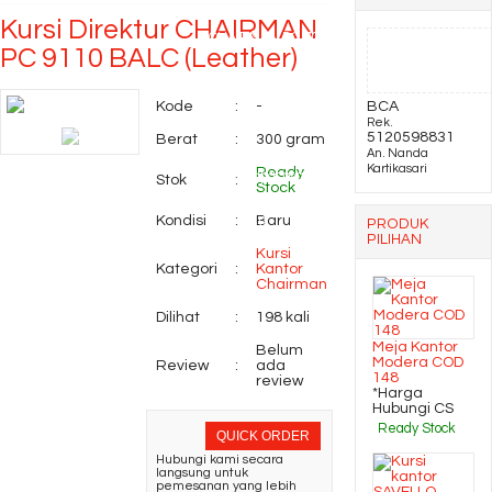
Kursi Direktur CHAIRMAN
CHAIRMAN DC 701
PC 9110 BALC (Leather)
Kursi Kantor SAVELLO
Kode
:
-
BCA
Rek.
Matrix HCA
5120598831
Berat
:
300 gram
An. Nanda
Kartikasari
Ready
Meja Rapat oval EXPO
Stok
:
Stock
Kondisi
:
Baru
MP M240
PRODUK
PILIHAN
Kursi
Kategori
:
Kantor
Chairman
Dilihat
:
198 kali
Meja Kantor
Belum
Modera COD
Review
:
ada
148
review
*Harga
Hubungi CS
Ready Stock
QUICK ORDER
Hubungi kami secara
langsung untuk
pemesanan yang lebih