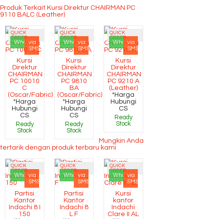
Produk Terkait Kursi Direktur CHAIRMAN PC
9110 BALC (Leather)
QUICK
QUICK
QUICK
ORDER
ORDER
ORDER
Whatsapp
via
Whatsapp
via
Whatsapp
via
SMS
SMS
SMS
Kursi
Kursi
Kursi
Direktur
Direktur
Direktur
CHAIRMAN
CHAIRMAN
CHAIRMAN
PC 10010
PC 9810
PC 9210 A
C
BA
(Leather)
(Oscar/Fabric)
(Oscar/Fabric)
*Harga
*Harga
*Harga
Hubungi
Hubungi
Hubungi
CS
CS
CS
Ready
Stock
Ready
Ready
Stock
Stock
Mungkin Anda
tertarik dengan produk terbaru kami
QUICK
QUICK
QUICK
ORDER
ORDER
ORDER
Whatsapp
via
Whatsapp
via
Whatsapp
via
SMS
SMS
SMS
Partisi
Partisi
Kursi
Kantor
Kantor
kantor
Indachi 8 I
Indachi 8
Indachi
150
L F
Clare II AL