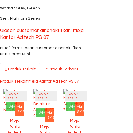
Warna : Grey, Beech
Seri : Platinum Series
Ulasan customer dinonaktifkan: Meja
Kantor Aditech PS 07
Maaf, form ulasan customer dinonaktifkan
untuk produk ini
Produk Terkait
Produk Terbaru
Produk Terkait Meja Kantor Aditech PS 07
QUICK
QUICK
QUICK
ORDER
ORDER
ORDER
Whatsapp
via
Whatsapp
via
SMS
SMS
Whatsapp
via
SMS
Meja
Meja
Kantor
Meja
Kantor
Aditech
Kantor
Aditech