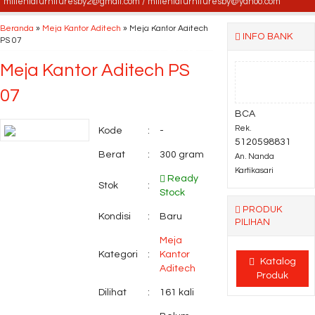
milleniafurnituresby2@gmail.com / milleniafurnituresby@yahoo.com
Meja Rapat Kantor
Beranda
»
Meja Kantor Aditech
»
Meja Kantor Aditech
INFO BANK
PS 07
Aditech FRM 15
Meja Kantor Aditech PS
Kursi kantor Uno
07
Geneva MAU
BCA
Rek.
Kode
:
-
5120598831
(Oscar/Fabric)
Berat
:
300 gram
An. Nanda
Kartikasari
Ready
Stok
:
Stock
PRODUK
Kondisi
:
Baru
PILIHAN
Meja
Kategori
:
Kantor
Katalog
Aditech
Produk
Dilihat
:
161 kali