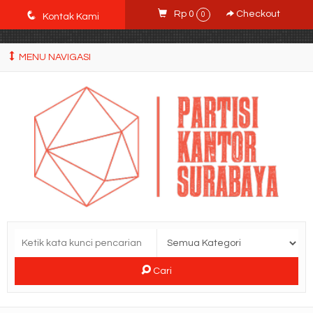
POWgW_CidIRh4HWyBRJVVZyqc0CP9mpkA8eE65rpyX0" />
q
Rp 0
Checkout
0
Kontak Kami
MENU NAVIGASI
Cari