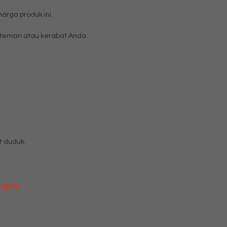
rga produk ini.
teman atau kerabat Anda.
t duduk.
o GT0