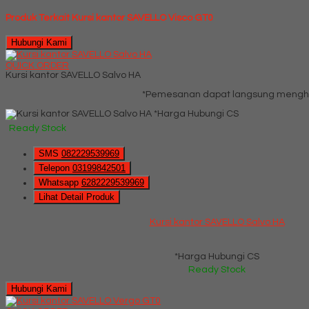
Produk Terkait Kursi kantor SAVELLO Visco GT0
Hubungi Kami
QUICK ORDER
Kursi kantor SAVELLO Salvo HA
*Pemesanan dapat langsung menghub
*Harga Hubungi CS
Ready Stock
SMS
082229539969
Telepon
03199842501
Whatsapp
6282229539969
Lihat Detail Produk
Kursi kantor SAVELLO Salvo HA
*Harga Hubungi CS
Ready Stock
Hubungi Kami