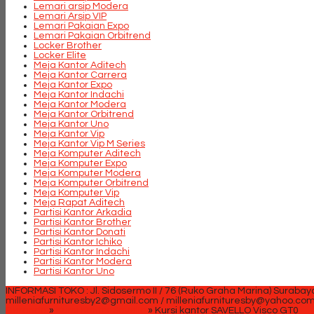
Lemari arsip Modera
Lemari Arsip VIP
Lemari Pakaian Expo
Lemari Pakaian Orbitrend
Locker Brother
Locker Elite
Meja Kantor Aditech
Meja Kantor Carrera
Meja Kantor Expo
Meja Kantor Indachi
Meja Kantor Modera
Meja Kantor Orbitrend
Meja Kantor Uno
Meja Kantor Vip
Meja Kantor Vip M Series
Meja Komputer Aditech
Meja Komputer Expo
Meja Komputer Modera
Meja Komputer Orbitrend
Meja Komputer Vip
Meja Rapat Aditech
Partisi Kantor Arkadia
Partisi Kantor Brother
Partisi Kantor Donati
Partisi Kantor Ichiko
Partisi Kantor Indachi
Partisi Kantor Modera
Partisi Kantor Uno
INFORMASI TOKO : Jl. Sidosermo II / 76 (Ruko Graha Marina) Surabay
milleniafurnituresby2@gmail.com / milleniafurnituresby@yahoo.co
Beranda
»
Kursi Kantor Savello
»
Kursi kantor SAVELLO Visco GT0