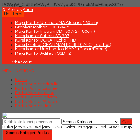
POWgW_CidIRh4HWyBRJVVZyqc0CP9mpkA8eE65rpyX0" />
q
Kontak Kami
Hot Item!
Meja Kantor Utama UNO Classic (180cm)
Brankas Ichiban HSC 804 A
Meja Kantor Indachi DD 180 A 2 (180cm)
Kursi kantor Subaru SB 307
Kursi Kantor DONATI Eziro 1 HDT
Kursi Direktur CHAIRMAN PC 9910 ALC (Leather)
Kursi kantor Uno London MAP 1 (Oscar/Fabric)
Meja Kantor Aditech SSD 12
Checkout
MENU NAVIGASI
Home
Partisi Kantor Arkadia
Partisi Kantor Brother
Partisi Kantor Ichiko
Partisi Kantor Indachi
Partisi Kantor Modera
Partisi Kantor Uno
Cari
Buka jam 08.00 s/d jam 16.50 , Sabtu, Minggu & Hari Besar Tutup
Semua Kategori Produk