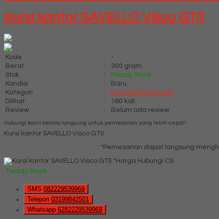
Kursi kantor SAVELLO Visco GT0
Kode
:
-
Berat
:
300 gram
Stok
:
Ready Stock
Kondisi
:
Baru
Kategori
:
Kursi Kantor Savello
Dilihat
:
160 kali
Review
:
Belum ada review
Hubungi kami secara langsung untuk pemesanan yang lebih cepat!
Kursi kantor SAVELLO Visco GT0
*Pemesanan dapat langsung menghub
*Harga Hubungi CS
Ready Stock
SMS
082229539969
Telepon
03199842501
Whatsapp
6282229539969