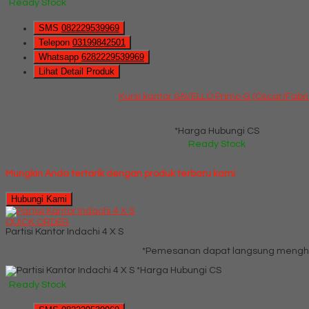
Ready Stock
SMS
082229539969
Telepon
03199842501
Whatsapp
6282229539969
Lihat Detail Produk
Kursi kantor SAVELLO Primo G (Oscar/Fabri
*Harga Hubungi CS
Ready Stock
Mungkin Anda tertarik dengan produk terbaru kami
Hubungi Kami
QUICK ORDER
Partisi Kantor Indachi 4 X S
*Pemesanan dapat langsung menghub
*Harga Hubungi CS
Ready Stock