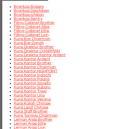
Brankas Bossini
Brankas Daichiban
Brankas Ichiban
Brankas Sentry
Filing Cabinet Brother
Filling Cabinet Alba
Filling Cabinet Elite
Filling Cabinet Lion
Kursi Bar Chairman
Kursi Bar Donati
Kursi Direktur Brother
Kursi Direktur CHAIRMAN
Kursi Direktur Kantor Ardent
Kursi Kantor Ardent
Kursi Kantor Brother
Kursi Kantor Chairman
Kursi kantor HIGHPOINT
Kursi Kantor Indachi
Kursi Kantor Polaris
Kursi Kantor Savello
Kursi Kantor Subaru
Kursi Kantor Tiger
Kursi Kantor Uno
Kursi Kantor Verona
Kursi Kuliah Chitose
Kursi Lipat Chitose
Kursi Staff Brother
Kursi Tunggu Chairman
Lemari Arsip Brother
Lemari Arsip Elite
Lemari Arsip Lion