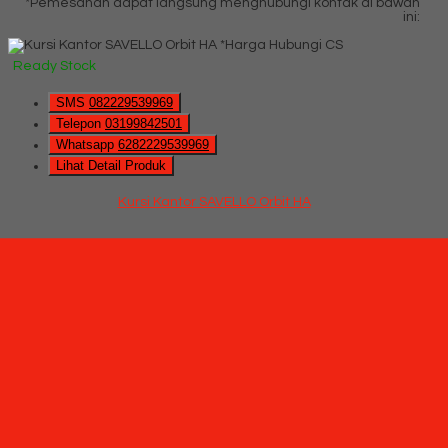
*Pemesanan dapat langsung menghubungi kontak di bawah
ini:
*Harga Hubungi CS
Ready Stock
SMS
082229539969
Telepon
03199842501
Whatsapp
6282229539969
Lihat Detail Produk
Kursi Kantor SAVELLO Orbit HA
*Harga Hubungi CS
Ready Stock
Hubungi Kami
QUICK ORDER
Whatsapp
via SMS
Kursi Kantor SAVELLO Saphire HA
*Pemesanan dapat langsung menghubungi kontak di bawah
ini:
*Harga Hubungi CS