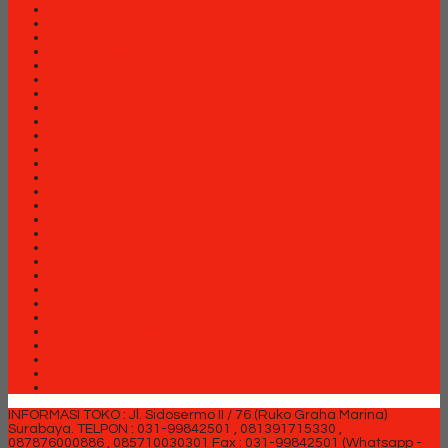
Lemari arsip Modera
Lemari Arsip VIP
Lemari Pakaian Expo
Lemari Pakaian Orbitrend
Locker Brother
Locker Elite
Meja Kantor Aditech
Meja Kantor Carrera
Meja Kantor Expo
Meja Kantor Indachi
Meja Kantor Modera
Meja Kantor Orbitrend
Meja Kantor Uno
Meja Kantor Vip
Meja Kantor Vip M Series
Meja Komputer Aditech
Meja Komputer Expo
Meja Komputer Modera
Meja Komputer Orbitrend
Meja Komputer Vip
Meja Rapat Aditech
Partisi Kantor Arkadia
Partisi Kantor Brother
Partisi Kantor Donati
Partisi Kantor Ichiko
Partisi Kantor Indachi
Partisi Kantor Modera
Partisi Kantor Uno
INFORMASI TOKO : Jl. Sidosermo II / 76 (Ruko Graha Marina)
Surabaya.
TELPON : 031-99842501 , 081391715330 ,
087876000886 , 085710030301 Fax : 031-99842501 (Whatsapp -