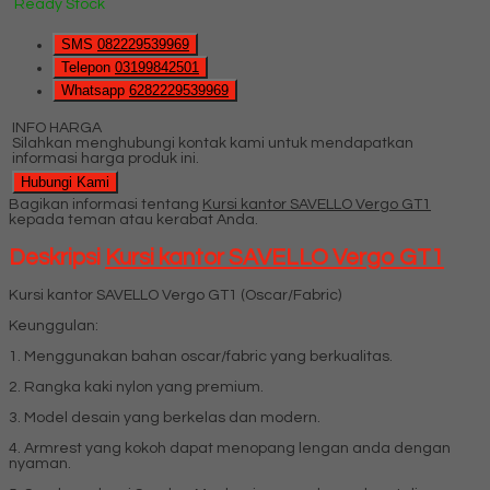
Ready Stock
SMS
082229539969
Telepon
03199842501
Whatsapp
6282229539969
INFO HARGA
Silahkan menghubungi kontak kami untuk mendapatkan
informasi harga produk ini.
Hubungi Kami
Bagikan informasi tentang
Kursi kantor SAVELLO Vergo GT1
kepada teman atau kerabat Anda.
Deskripsi
Kursi kantor SAVELLO Vergo GT1
Kursi kantor SAVELLO Vergo GT1 (Oscar/Fabric)
Keunggulan:
1. Menggunakan bahan oscar/fabric yang berkualitas.
2. Rangka kaki nylon yang premium.
3. Model desain yang berkelas dan modern.
4. Armrest yang kokoh dapat menopang lengan anda dengan
nyaman.