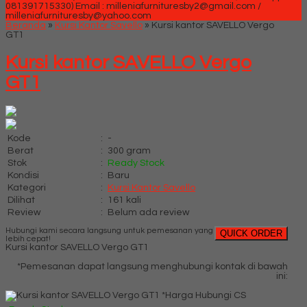
081391715330)
Email : milleniafurnituresby2@gmail.com /
milleniafurnituresby@yahoo.com
Beranda
»
Kursi Kantor Savello
»
Kursi kantor SAVELLO Vergo
GT1
Kursi kantor SAVELLO Vergo
GT1
Kode
:
-
Berat
:
300 gram
Stok
:
Ready Stock
Kondisi
:
Baru
Kategori
:
Kursi Kantor Savello
Dilihat
:
161 kali
Review
:
Belum ada review
Hubungi kami secara langsung untuk pemesanan yang
QUICK ORDER
lebih cepat!
Kursi kantor SAVELLO Vergo GT1
*Pemesanan dapat langsung menghubungi kontak di bawah
ini:
*Harga Hubungi CS