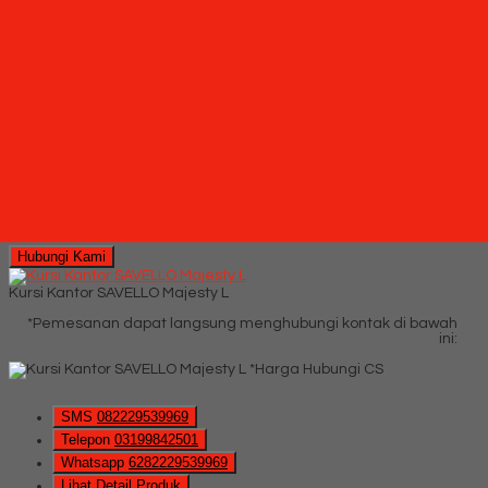
Ready Stock
SMS
082229539969
Telepon
03199842501
Whatsapp
6282229539969
Lihat Detail Produk
Kursi Kantor SAVELLO Saphire HA
*Harga Hubungi CS
Ready Stock
Hubungi Kami
Kursi Kantor SAVELLO Majesty L
*Pemesanan dapat langsung menghubungi kontak di bawah
ini:
*Harga Hubungi CS
SMS
082229539969
Telepon
03199842501
Whatsapp
6282229539969
Lihat Detail Produk