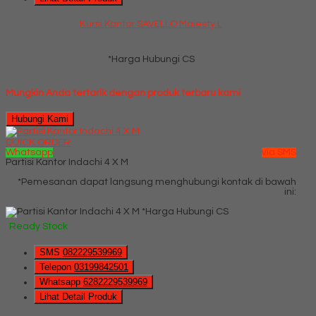
Kursi Kantor SAVELLO Majesty L
*Harga Hubungi CS
Mungkin Anda tertarik dengan produk terbaru kami
Hubungi Kami
QUICK ORDER
Whatsapp
via SMS
Partisi Kantor Indachi 4 X M
*Pemesanan dapat langsung menghubungi kontak di bawah
ini:
*Harga Hubungi CS
Ready Stock
SMS
082229539969
Telepon
03199842501
Whatsapp
6282229539969
Lihat Detail Produk