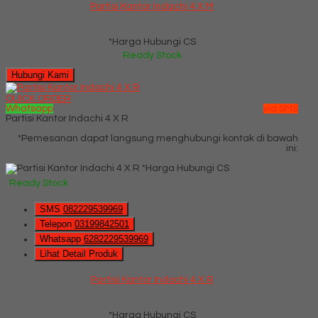
Partisi Kantor Indachi 4 X M
*Harga Hubungi CS
Ready Stock
Hubungi Kami
QUICK ORDER
Whatsapp
via SMS
Partisi Kantor Indachi 4 X R
*Pemesanan dapat langsung menghubungi kontak di bawah
ini:
*Harga Hubungi CS
Ready Stock
SMS
082229539969
Telepon
03199842501
Whatsapp
6282229539969
Lihat Detail Produk
Partisi Kantor Indachi 4 X R
*Harga Hubungi CS