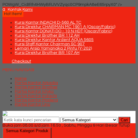
POWgW_CidIRh4HWyBRJVVZyqc0CP9mpkA8eE65rpyX0" />
q
Kontak Kami
Hot Item!
Kursi Kantor INDACHI D-560 AL TC
Kursi Direktur CHAIRMAN MC 1901 A (Oscar/Fabric)
Kursi Kantor DONATI DO - 10 N HDT (Oscar/Fabric)
Kursi Direktur Brother BR 112 AH
Kursi Direktur Kantor Ardent AQUA 5605
Kursi Staff Kantor Chairman SC 907
Lemari Arsip Yamanaka 2 Pintu (Y-202)
Kursi Direktur Brother BR 107 AH
Checkout
MENU NAVIGASI
Home
Partisi Kantor Arkadia
Partisi Kantor Brother
Partisi Kantor Ichiko
Partisi Kantor Indachi
Partisi Kantor Modera
Partisi Kantor Uno
Cari
Buka jam 08.00 s/d jam 16.50 , Sabtu, Minggu & Hari Besar Tutup
Semua Kategori Produk