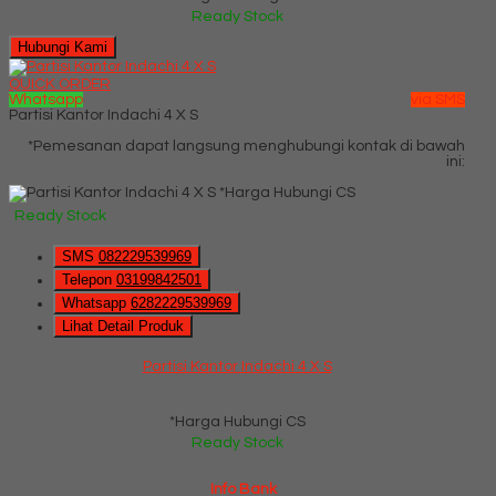
Ready Stock
Hubungi Kami
QUICK ORDER
Whatsapp
via SMS
Partisi Kantor Indachi 4 X S
*Pemesanan dapat langsung menghubungi kontak di bawah
ini:
*Harga Hubungi CS
Ready Stock
SMS
082229539969
Telepon
03199842501
Whatsapp
6282229539969
Lihat Detail Produk
Partisi Kantor Indachi 4 X S
*Harga Hubungi CS
Ready Stock
Info Bank