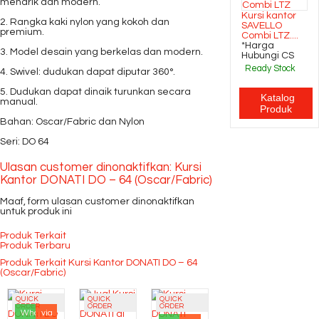
menarik dan modern.
Kursi kantor
2. Rangka kaki nylon yang kokoh dan
SAVELLO
premium.
Combi LTZ....
*Harga
3. Model desain yang berkelas dan modern.
Hubungi CS
Ready Stock
4. Swivel: dudukan dapat diputar 360°.
5. Dudukan dapat dinaik turunkan secara
Katalog
manual.
Produk
Bahan: Oscar/Fabric dan Nylon
Seri: DO 64
Ulasan customer dinonaktifkan: Kursi
Kantor DONATI DO – 64 (Oscar/Fabric)
Maaf, form ulasan customer dinonaktifkan
untuk produk ini
Produk Terkait
Produk Terbaru
Produk Terkait Kursi Kantor DONATI DO – 64
(Oscar/Fabric)
QUICK
QUICK
QUICK
ORDER
ORDER
ORDER
Whatsapp
via