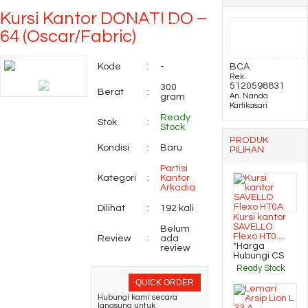
Kursi Kantor DONATI DO –
Type d 980 h
64 (Oscar/Fabric)
Kursi Bar Donati Bass 2
Kode
:
-
BCA
Rek.
Kursi Kantor DONATI
5120598831
300
Berat
:
gram
An. Nanda
Kartikasari
Vicc 1 AL
Ready
Stok
:
Stock
PRODUK
Kondisi
:
Baru
PILIHAN
Partisi
Kategori
:
Kantor
Arkadia
Dilihat
:
192 kali
Kursi kantor
SAVELLO
Belum
Flexo HT0....
Review
:
ada
*Harga
review
Hubungi CS
Ready Stock
QUICK ORDER
Hubungi kami secara
langsung untuk