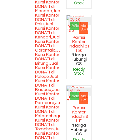
Stock
QUICK
ORDER
Whatsapp
via
SMS
Partisi
Kantor
Indachi 8 I
150
*Harga
Hubungi
CS
Ready
Stock
QUICK
ORDER
Whatsapp
via
SMS
Partisi
Kantor
Indachi 8
L F
*Harga
Hubungi
CS
Ready