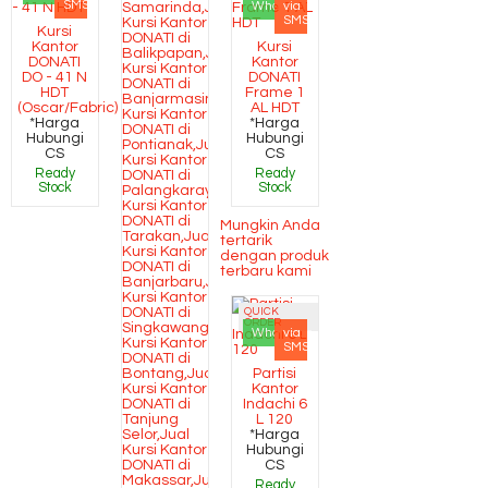
SMS
Whatsapp
via
SMS
Kursi
Kantor
Kursi
DONATI
Kantor
DO - 41 N
DONATI
HDT
Frame 1
(Oscar/Fabric)
AL HDT
*Harga
*Harga
Hubungi
Hubungi
CS
CS
Ready
Ready
Stock
Stock
Mungkin Anda
tertarik
dengan produk
terbaru kami
QUICK
ORDER
Whatsapp
via
SMS
Partisi
Kantor
Indachi 6
L 120
*Harga
Hubungi
CS
Ready