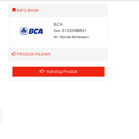
INFO BANK
BCA
5120598831
Rek.
An. Nanda Kartikasari
PRODUK PILIHAN
Katalog Produk