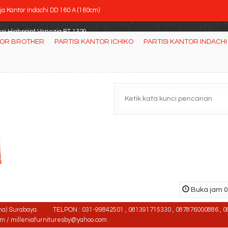
a Kantor Indachi DD 160 A (160cm)
rsi Highpoint Venezia BT 1329
TOR BROTHER
PARTISI KANTOR ICHIKO
PARTISI KANTOR INDACHI
rsi kantor INDACHI D-3015 N
si Staff Kantor Chairman SC 1408 A (Oscar/Fabri....
rsi Kantor INDACHI D-710 HDT
rsi Bar DONATI Rekoz 2
si Staff Brother BR 528 AH
rsi Bar DONATI Rezta 2
Buka jam 08
na) Surabaya.
TELPON : 031-99842501 , 081391715330 , 087876000886 , 0
om / milleniafurnituresby@yahoo.com