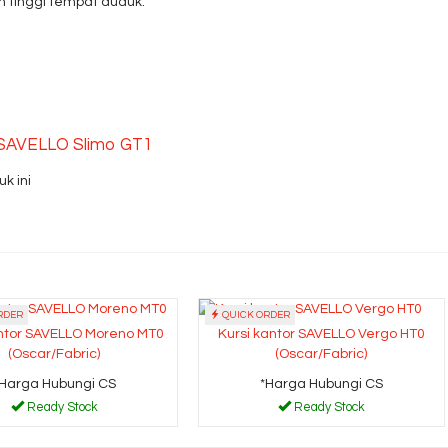
 tinggi tempat duduk.
r SAVELLO Slimo GT1
k ini
RDER
QUICK ORDER
antor SAVELLO Moreno MT0
Kursi kantor SAVELLO Vergo HT0
(Oscar/Fabric)
(Oscar/Fabric)
*Harga Hubungi CS
*Harga Hubungi CS
Ready Stock
Ready Stock