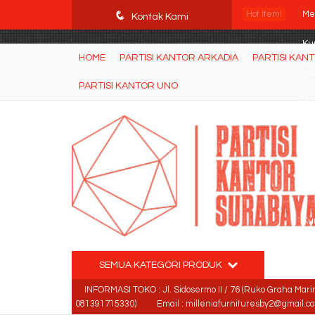
POWgW_CidIRh4HWyBRJVVZyqc0CP9mpkA8eE65rpyX0" />
q
Hot Item!
Mej
Kontak Kami
Ku
HOME
PARTISI KANTOR ARKADIA
PARTISI KAN
Ku
PARTISI KANTOR UNO
Kur
Ku
Ku
Kur
Ku
SEMUA KATEGORI PRODUK
INFORMASI TOKO : Jl. Sidosermo II / 76 (Ruko Graha Mari
081391715330)
Email : milleniafurnituresby2@gmail.c