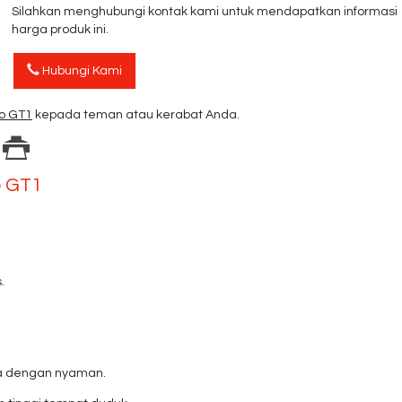
Silahkan menghubungi kontak kami untuk mendapatkan informasi
harga produk ini.
Hubungi Kami
mo GT1
kepada teman atau kerabat Anda.
o GT1
.
da dengan nyaman.