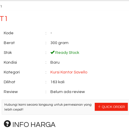
T1
GT1
Kode
:
-
Berat
:
300 gram
Stok
:
Ready Stock
Kondisi
:
Baru
Kategori
:
Kursi Kantor Savello
Dilihat
:
163 kali
Review
:
Belum ada review
Hubungi kami secara langsung untuk pemesanan yang
QUICK ORDER
lebih cepat!
INFO HARGA