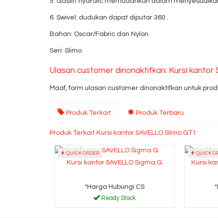
5. Gaslift hydrolic memudahkan dalam menyesuaikan
6. Swivel: dudukan dapat diputar 360 .
Bahan: Oscar/Fabric dan Nylon
Seri: Slimo
Ulasan customer dinonaktifkan: Kursi kanto
Maaf, form ulasan customer dinonaktifkan untuk produ
Produk Terkait
Produk Terbaru
Produk Terkait Kursi kantor SAVELLO Slimo GT1
QUICK ORDER
QUICK O
Kursi kantor SAVELLO Sigma G
Kursi k
*Harga Hubungi CS
Ready Stock