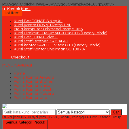
POWgW_CidIRh4HWyBRJVVZyqc0CP9mpkA8eE65rpyX0" />
q
Kontak Kami
Hot Item!
Kursi Bar DONATI Sisley XL
Kursi Kantor DONATI Retro 1 AL
Meja komputer Orbitrend Image-026
Kursi Direktur CHAIRMAN PC 9810 B (Oscar/Fabric)
Kursi Bar DONATI Viva 3
Kursi Staff Brother BR 504 AH
Kursi kantor SAVELLO Visco GT0 (Oscar/Fabric)
Kursi Staff Kantor Chairman SC 1307 A
Checkout
MENU NAVIGASI
Home
Partisi Kantor Arkadia
Partisi Kantor Brother
Partisi Kantor Ichiko
Partisi Kantor Indachi
Partisi Kantor Modera
Partisi Kantor Uno
Cari
Buka jam 08.00 s/d jam 16.50 , Sabtu, Minggu & Hari Besar Tutup
Semua Kategori Produk