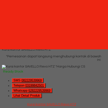
Lihat Detail Produk
Kursi Kantor SAVELLO Reputo L
*Harga Hubungi CS
Ready Stock
Hubungi Kami
QUICK ORDER
Whatsapp
via SMS
Kursi kantor SAVELLO Revo HTZ
*Pemesanan dapat langsung menghubungi kontak di bawah
ini:
*Harga Hubungi CS
Ready Stock
SMS
082229539969
Telepon
03199842501
Whatsapp
6282229539969
Lihat Detail Produk
Kursi kantor SAVELLO Revo HTZ