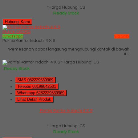
*Harga Hubungi CS
Ready Stock
Hubungi Kami
QUICK ORDER
Whatsapp
via SMS
Partisi Kantor Indachi 4 X S
*Pemesanan dapat langsung menghubungi kontak di bawah
ini:
*Harga Hubungi CS
Ready Stock
SMS
082229539969
Telepon
03199842501
Whatsapp
6282229539969
Lihat Detail Produk
Partisi Kantor Indachi 4 X S
*Harga Hubungi CS
Ready Stock