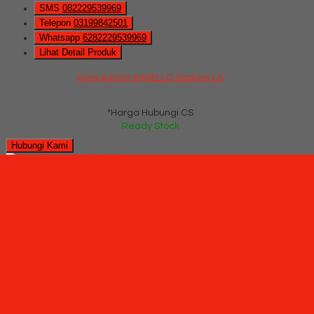
SMS
082229539969
Telepon
03199842501
Whatsapp
6282229539969
Lihat Detail Produk
Kursi kantor SAVELLO Saphire LA
*Harga Hubungi CS
Ready Stock
Hubungi Kami
QUICK ORDER
Whatsapp
via SMS
Kursi Kantor SAVELLO Reputo L
*Pemesanan dapat langsung menghubungi kontak di bawah
ini:
*Harga Hubungi CS
Ready Stock
SMS
082229539969
Telepon
03199842501
Whatsapp
6282229539969