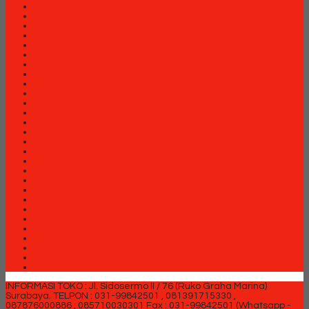
Lemari arsip Modera
Lemari Arsip VIP
Lemari Pakaian Expo
Lemari Pakaian Orbitrend
Locker Brother
Locker Elite
Meja Kantor Aditech
Meja Kantor Carrera
Meja Kantor Expo
Meja Kantor Indachi
Meja Kantor Modera
Meja Kantor Orbitrend
Meja Kantor Uno
Meja Kantor Vip
Meja Kantor Vip M Series
Meja Komputer Aditech
Meja Komputer Expo
Meja Komputer Modera
Meja Komputer Orbitrend
Meja Komputer Vip
Meja Rapat Aditech
Partisi Kantor Arkadia
Partisi Kantor Brother
Partisi Kantor Donati
Partisi Kantor Ichiko
Partisi Kantor Indachi
Partisi Kantor Modera
Partisi Kantor Uno
INFORMASI TOKO : Jl. Sidosermo II / 76 (Ruko Graha Marina)
Surabaya.
TELPON : 031-99842501 , 081391715330 ,
087876000886 , 085710030301 Fax : 031-99842501 (Whatsapp -