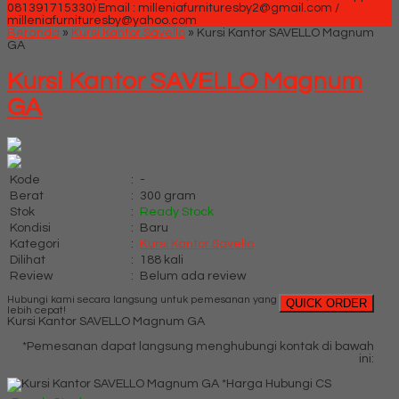
081391715330)
Email : milleniafurnituresby2@gmail.com /
milleniafurnituresby@yahoo.com
Beranda
»
Kursi Kantor Savello
»
Kursi Kantor SAVELLO Magnum
GA
Kursi Kantor SAVELLO Magnum
GA
Kode
:
-
Berat
:
300 gram
Stok
:
Ready Stock
Kondisi
:
Baru
Kategori
:
Kursi Kantor Savello
Dilihat
:
188 kali
Review
:
Belum ada review
Hubungi kami secara langsung untuk pemesanan yang
QUICK ORDER
lebih cepat!
Kursi Kantor SAVELLO Magnum GA
*Pemesanan dapat langsung menghubungi kontak di bawah
ini:
*Harga Hubungi CS