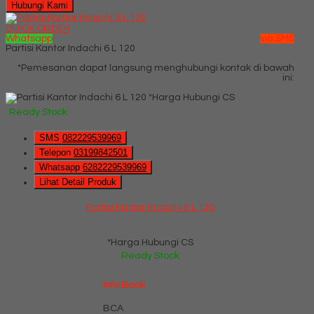
Hubungi Kami
QUICK ORDER
Whatsapp
via SMS
Partisi Kantor Indachi 6 L 120
*Pemesanan dapat langsung menghubungi kontak di bawah
ini:
*Harga Hubungi CS
Ready Stock
SMS
082229539969
Telepon
03199842501
Whatsapp
6282229539969
Lihat Detail Produk
Partisi Kantor Indachi 6 L 120
*Harga Hubungi CS
Ready Stock
Info Bank
BCA