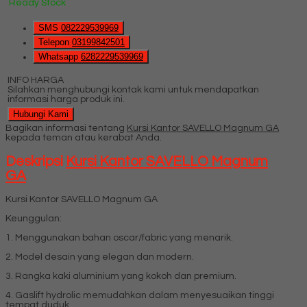
Ready Stock
SMS
082229539969
Telepon
03199842501
Whatsapp
6282229539969
INFO HARGA
Silahkan menghubungi kontak kami untuk mendapatkan
informasi harga produk ini.
Hubungi Kami
Bagikan informasi tentang
Kursi Kantor SAVELLO Magnum GA
kepada teman atau kerabat Anda.
Deskripsi
Kursi Kantor SAVELLO Magnum
GA
Kursi Kantor SAVELLO Magnum GA
Keunggulan:
1. Menggunakan bahan oscar/fabric yang menarik.
2. Model desain yang elegan dan modern.
3. Rangka kaki aluminium yang kokoh dan premium.
4. Gaslift hydrolic memudahkan dalam menyesuaikan tinggi
tempat duduk.