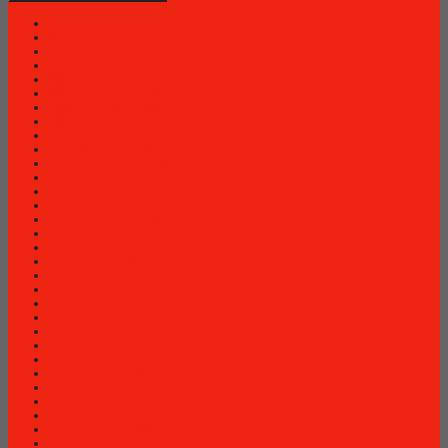
Brankas Bossini
Brankas Daichiban
Brankas Ichiban
Brankas Sentry
Filing Cabinet Brother
Filling Cabinet Alba
Filling Cabinet Elite
Filling Cabinet Lion
Kursi Bar Chairman
Kursi Bar Donati
Kursi Direktur Brother
Kursi Direktur CHAIRMAN
Kursi Direktur Kantor Ardent
Kursi Kantor Ardent
Kursi Kantor Brother
Kursi Kantor Chairman
Kursi kantor HIGHPOINT
Kursi Kantor Indachi
Kursi Kantor Polaris
Kursi Kantor Savello
Kursi Kantor Subaru
Kursi Kantor Tiger
Kursi Kantor Uno
Kursi Kantor Verona
Kursi Kuliah Chitose
Kursi Lipat Chitose
Kursi Staff Brother
Kursi Tunggu Chairman
Lemari Arsip Brother
Lemari Arsip Elite
Lemari Arsip Lion