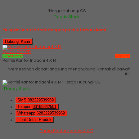
*Harga Hubungi CS
Ready Stock
Mungkin Anda tertarik dengan produk terbaru kami
Hubungi Kami
QUICK ORDER
Whatsapp
via SMS
Partisi Kantor Indachi 4 X R
*Pemesanan dapat langsung menghubungi kontak di bawah
ini:
*Harga Hubungi CS
Ready Stock
SMS
082229539969
Telepon
03199842501
Whatsapp
6282229539969
Lihat Detail Produk
Partisi Kantor Indachi 4 X R