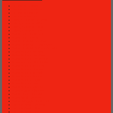
Brankas Bossini
Brankas Daichiban
Brankas Ichiban
Brankas Sentry
Filing Cabinet Brother
Filling Cabinet Alba
Filling Cabinet Elite
Filling Cabinet Lion
Kursi Bar Chairman
Kursi Bar Donati
Kursi Direktur Brother
Kursi Direktur CHAIRMAN
Kursi Direktur Kantor Ardent
Kursi Kantor Ardent
Kursi Kantor Brother
Kursi Kantor Chairman
Kursi kantor HIGHPOINT
Kursi Kantor Indachi
Kursi Kantor Polaris
Kursi Kantor Savello
Kursi Kantor Subaru
Kursi Kantor Tiger
Kursi Kantor Uno
Kursi Kantor Verona
Kursi Kuliah Chitose
Kursi Lipat Chitose
Kursi Staff Brother
Kursi Tunggu Chairman
Lemari Arsip Brother
Lemari Arsip Elite
Lemari Arsip Lion