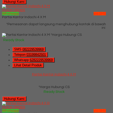
Hubungi Kami
QUICK ORDER
Whatsapp
via SMS
Partisi Kantor Indachi 4 X M
*Pemesanan dapat langsung menghubungi kontak di bawah
ini:
*Harga Hubungi CS
Ready Stock
SMS
082229539969
Telepon
03199842501
Whatsapp
6282229539969
Lihat Detail Produk
Partisi Kantor Indachi 4 X M
*Harga Hubungi CS
Ready Stock
Hubungi Kami
QUICK ORDER
Whatsapp
via SMS