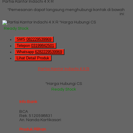
Partisi Kantor Indachi 4 X R
*Pemesanan dapat langsung menghubungi kontak di bawah
ini:
*Harga Hubungi CS
Ready Stock
SMS
082229539969
Telepon
03199842501
Whatsapp
6282229539969
Lihat Detail Produk
Partisi Kantor Indachi 4 X R
*Harga Hubungi CS
Ready Stock
Info Bank
BCA
Rek.
5120598831
An. Nanda Kartikasari
Produk Pilihan