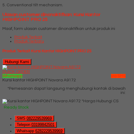
5. Conventional tilt mechanism.
Ulasan customer dinonaktifkan: Kursi Kantor
HIGHPOINT PRO 25
Maaf, form ulasan customer dinonaktifkan untuk produk ini
Produk Terkait
Produk Terbaru
Produk Terkait Kursi Kantor HIGHPOINT PRO 25
Hubungi Kami
QUICK ORDER
Whatsapp
via SMS
Kursi kantor HIGHPOINT Novara A9172
*Pemesanan dapat langsung menghubungi kontak di bawah
ini:
*Harga Hubungi CS
Ready Stock
SMS
082229539969
Telepon
03199842501
Whatsapp
6282229539969