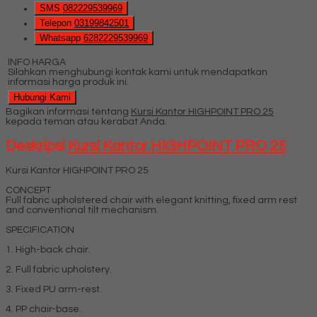
SMS
082229539969
Telepon
03199842501
Whatsapp
6282229539969
INFO HARGA
Silahkan menghubungi kontak kami untuk mendapatkan
informasi harga produk ini.
Hubungi Kami
Bagikan informasi tentang
Kursi Kantor HIGHPOINT PRO 25
kepada teman atau kerabat Anda.
Deskripsi
Kursi Kantor HIGHPOINT PRO 25
Kursi Kantor HIGHPOINT PRO 25
CONCEPT
Full fabric upholstered chair with elegant knitting, fixed arm rest
and conventional tilt mechanism.
SPECIFICATION
1. High-back chair.
2. Full fabric upholstery.
3. Fixed PU arm-rest.
4. PP chair-base.