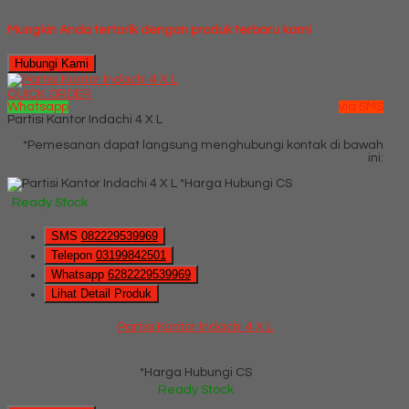
Mungkin Anda tertarik dengan produk terbaru kami
Hubungi Kami
QUICK ORDER
Whatsapp
via SMS
Partisi Kantor Indachi 4 X L
*Pemesanan dapat langsung menghubungi kontak di bawah
ini:
*Harga Hubungi CS
Ready Stock
SMS
082229539969
Telepon
03199842501
Whatsapp
6282229539969
Lihat Detail Produk
Partisi Kantor Indachi 4 X L
*Harga Hubungi CS
Ready Stock