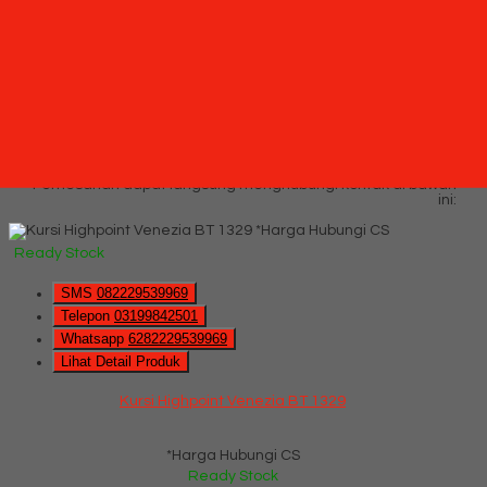
*Harga Hubungi CS
Ready Stock
Hubungi Kami
QUICK ORDER
Whatsapp
via SMS
Kursi Highpoint Venezia BT 1329
*Pemesanan dapat langsung menghubungi kontak di bawah
ini:
*Harga Hubungi CS
Ready Stock
SMS
082229539969
Telepon
03199842501
Whatsapp
6282229539969
Lihat Detail Produk
Kursi Highpoint Venezia BT 1329
*Harga Hubungi CS
Ready Stock