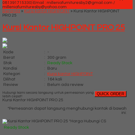
081391715330)
Email : milleniafurnituresby2@gmail.com /
milleniafurnituresby@yahoo.com
Beranda
»
Kursi kantor HIGHPOINT
»
Kursi Kantor HIGHPOINT
PRO 25
Kursi Kantor HIGHPOINT PRO 25
Kode
:
-
Berat
:
300 gram
Stok
:
Ready Stock
Kondisi
:
Baru
Kategori
:
Kursi kantor HIGHPOINT
Dilihat
:
164 kali
Review
:
Belum ada review
Hubungi kami secara langsung untuk pemesanan yang
QUICK ORDER
lebih cepat!
Kursi Kantor HIGHPOINT PRO 25
*Pemesanan dapat langsung menghubungi kontak di bawah
ini:
*Harga Hubungi CS
Ready Stock