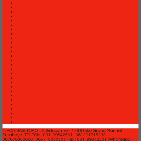
Lemari arsip Modera
Lemari Arsip VIP
Lemari Pakaian Expo
Lemari Pakaian Orbitrend
Locker Brother
Locker Elite
Meja Kantor Aditech
Meja Kantor Carrera
Meja Kantor Expo
Meja Kantor Indachi
Meja Kantor Modera
Meja Kantor Orbitrend
Meja Kantor Uno
Meja Kantor Vip
Meja Kantor Vip M Series
Meja Komputer Aditech
Meja Komputer Expo
Meja Komputer Modera
Meja Komputer Orbitrend
Meja Komputer Vip
Meja Rapat Aditech
Partisi Kantor Arkadia
Partisi Kantor Brother
Partisi Kantor Donati
Partisi Kantor Ichiko
Partisi Kantor Indachi
Partisi Kantor Modera
Partisi Kantor Uno
INFORMASI TOKO : Jl. Sidosermo II / 76 (Ruko Graha Marina)
Surabaya.
TELPON : 031-99842501 , 081391715330 ,
087876000886 , 085710030301 Fax : 031-99842501 (Whatsapp -