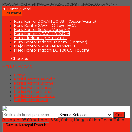
POWgW_CidIRh4HWyBRJVVZyqc0CP9mpkA8eE65rpyX0" />
q
Kontak Kami
Hot Item!
Kursi kantor DONATI DO 66 R (Oscar/Fabric)
Kursi Kantor SAVELLO Royal HCA
Kursi kantor Subaru Versa MC
Kursi kantor INDACHI D-237 M
Kursi Direktur Tiger T 1219 D
Kursi Kantor Indachi Theem I (Leather)
Meja Kantor VIP M Series MRM-101
Meja Kantor Indachi DD 180 CS (180cm)
Checkout
MENU NAVIGASI
Home
Partisi Kantor Arkadia
Partisi Kantor Brother
Partisi Kantor Ichiko
Partisi Kantor Indachi
Partisi Kantor Modera
Partisi Kantor Uno
Cari
Buka jam 08.00 s/d jam 16.50 , Sabtu, Minggu & Hari Besar Tutup
Semua Kategori Produk