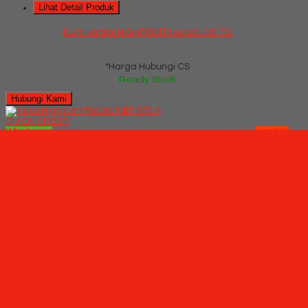
Lihat Detail Produk
Kursi kantor HIGHPOINT Novara A9172
*Harga Hubungi CS
Ready Stock
Hubungi Kami
QUICK ORDER
Whatsapp
via SMS
Kursi Highpoint Pacific NEP 975 A
*Pemesanan dapat langsung menghubungi kontak di bawah
ini:
*Harga Hubungi CS
Ready Stock
SMS
082229539969
Telepon
03199842501
Whatsapp
6282229539969
Lihat Detail Produk
Kursi Highpoint Pacific NEP 975 A