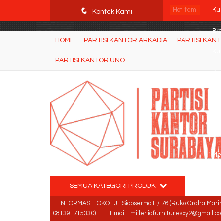
POWgW_CidIRh4HWyBRJVVZyqc0CP9mpkA8eE65rpyX0" />
q
Hot Item!
Kur
Kontak Kami
Br
HOME
PARTISI KANTOR ARKADIA
PARTISI KAN
Ku
PARTISI KANTOR UNO
Kur
Lem
Par
Kur
Me
SEMUA KATEGORI PRODUK
INFORMASI TOKO : Jl. Sidosermo II / 76 (Ruko Graha Mari
081391715330)
Email : milleniafurnituresby2@gmail.c