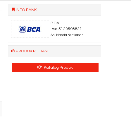
INFO BANK
BCA
5120598831
Rek.
An. Nanda Kartikasari
PRODUK PILIHAN
Katalog Produk