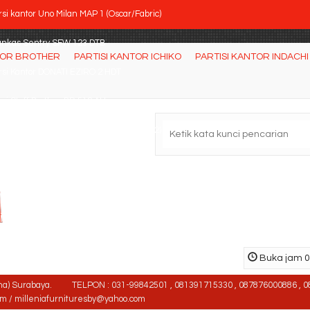
si kantor Uno Milan MAP 1 (Oscar/Fabric)
ankas Sentry SFW 123 DTB
TOR BROTHER
PARTISI KANTOR ICHIKO
PARTISI KANTOR INDACHI
rsi Kantor DONATI EZIRO 2 HDT
si Staff Brother BR 512 AH
ari Arsip Yamanaka Sliding Kaca (Y-602)
tisi Kantor Modera 6.2 WS 3 Staff
si Bar Donati Benstar
ja komputer Expo SDC - 5104
Buka jam 08
na) Surabaya.
TELPON : 031-99842501 , 081391715330 , 087876000886 , 0
om / milleniafurnituresby@yahoo.com