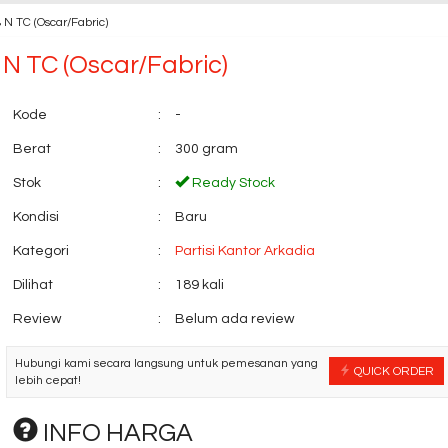
 N TC (Oscar/Fabric)
 N TC (Oscar/Fabric)
Kode
:
-
Berat
:
300 gram
Stok
:
Ready Stock
Kondisi
:
Baru
Kategori
:
Partisi Kantor Arkadia
Dilihat
:
189 kali
Review
:
Belum ada review
Hubungi kami secara langsung untuk pemesanan yang
QUICK ORDER
lebih cepat!
INFO HARGA