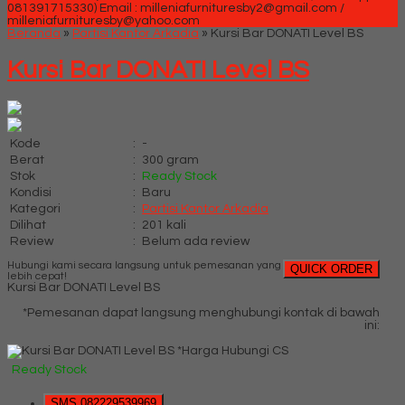
081391715330)
Email : milleniafurnituresby2@gmail.com /
milleniafurnituresby@yahoo.com
Beranda
»
Partisi Kantor Arkadia
»
Kursi Bar DONATI Level BS
Kursi Bar DONATI Level BS
Kode
:
-
Berat
:
300 gram
Stok
:
Ready Stock
Kondisi
:
Baru
Kategori
:
Partisi Kantor Arkadia
Dilihat
:
201 kali
Review
:
Belum ada review
Hubungi kami secara langsung untuk pemesanan yang
QUICK ORDER
lebih cepat!
Kursi Bar DONATI Level BS
*Pemesanan dapat langsung menghubungi kontak di bawah
ini:
*Harga Hubungi CS
Ready Stock
SMS
082229539969