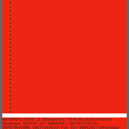
Lemari arsip Modera
Lemari Arsip VIP
Lemari Pakaian Expo
Lemari Pakaian Orbitrend
Locker Brother
Locker Elite
Meja Kantor Aditech
Meja Kantor Carrera
Meja Kantor Expo
Meja Kantor Indachi
Meja Kantor Modera
Meja Kantor Orbitrend
Meja Kantor Uno
Meja Kantor Vip
Meja Kantor Vip M Series
Meja Komputer Aditech
Meja Komputer Expo
Meja Komputer Modera
Meja Komputer Orbitrend
Meja Komputer Vip
Meja Rapat Aditech
Partisi Kantor Arkadia
Partisi Kantor Brother
Partisi Kantor Donati
Partisi Kantor Ichiko
Partisi Kantor Indachi
Partisi Kantor Modera
Partisi Kantor Uno
INFORMASI TOKO : Jl. Sidosermo II / 76 (Ruko Graha Marina)
Surabaya.
TELPON : 031-99842501 , 081391715330 ,
087876000886 , 085710030301 Fax : 031-99842501 (Whatsapp -