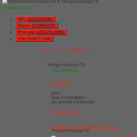
*Harga Hubungi CS
Ready Stock
SMS
082229539969
Telepon
03199842501
Whatsapp
6282229539969
Lihat Detail Produk
Partisi Kantor Indachi 4 X S
*Harga Hubungi CS
Ready Stock
Info Bank
BCA
Rek.
5120598831
An. Nanda Kartikasari
Produk Pilihan
Kursi kantor Uno Sydney Chrome....
*Harga Hubungi CS