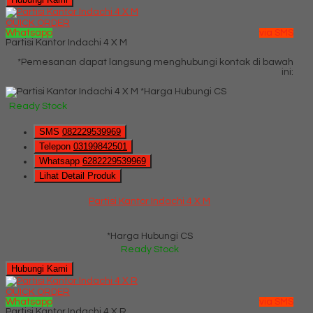
QUICK ORDER
Whatsapp
via SMS
Partisi Kantor Indachi 4 X M
*Pemesanan dapat langsung menghubungi kontak di bawah
ini:
*Harga Hubungi CS
Ready Stock
SMS
082229539969
Telepon
03199842501
Whatsapp
6282229539969
Lihat Detail Produk
Partisi Kantor Indachi 4 X M
*Harga Hubungi CS
Ready Stock
Hubungi Kami
QUICK ORDER
Whatsapp
via SMS
Partisi Kantor Indachi 4 X R