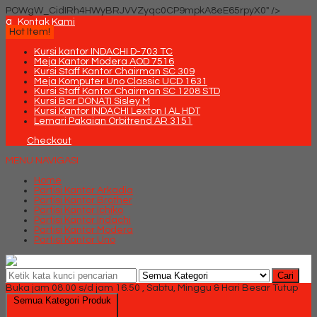
POWgW_CidIRh4HWyBRJVVZyqc0CP9mpkA8eE65rpyX0" />
q
Kontak Kami
Hot Item!
Kursi kantor INDACHI D-703 TC
Meja Kantor Modera AOD 7516
Kursi Staff Kantor Chairman SC 309
Meja Komputer Uno Classic UCD 1631
Kursi Staff Kantor Chairman SC 1208 STD
Kursi Bar DONATI Sisley M
Kursi Kantor INDACHI Lexton I AL HDT
Lemari Pakaian Orbitrend AR 3151
Checkout
MENU NAVIGASI
Home
Partisi Kantor Arkadia
Partisi Kantor Brother
Partisi Kantor Ichiko
Partisi Kantor Indachi
Partisi Kantor Modera
Partisi Kantor Uno
Cari
Buka jam 08.00 s/d jam 16.50 , Sabtu, Minggu & Hari Besar Tutup
Semua Kategori Produk