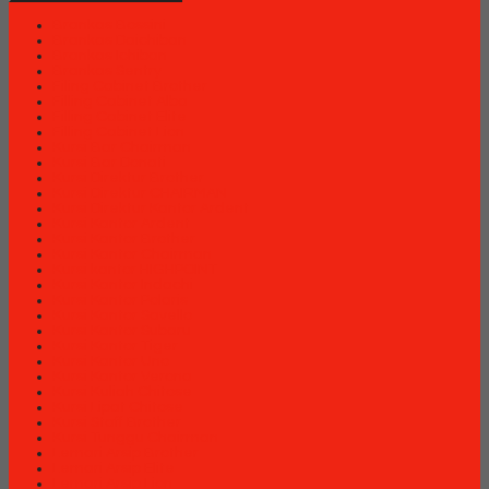
Brankas Bossini
Brankas Daichiban
Brankas Ichiban
Brankas Sentry
Filing Cabinet Brother
Filling Cabinet Alba
Filling Cabinet Elite
Filling Cabinet Lion
Kursi Bar Chairman
Kursi Bar Donati
Kursi Direktur Brother
Kursi Direktur CHAIRMAN
Kursi Direktur Kantor Ardent
Kursi Kantor Ardent
Kursi Kantor Brother
Kursi Kantor Chairman
Kursi kantor HIGHPOINT
Kursi Kantor Indachi
Kursi Kantor Polaris
Kursi Kantor Savello
Kursi Kantor Subaru
Kursi Kantor Tiger
Kursi Kantor Uno
Kursi Kantor Verona
Kursi Kuliah Chitose
Kursi Lipat Chitose
Kursi Staff Brother
Kursi Tunggu Chairman
Lemari Arsip Brother
Lemari Arsip Elite
Lemari Arsip Lion