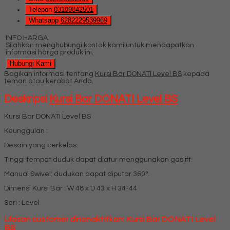
Telepon
03199842501
Whatsapp
6282229539969
INFO HARGA
Silahkan menghubungi kontak kami untuk mendapatkan
informasi harga produk ini.
Hubungi Kami
Bagikan informasi tentang
Kursi Bar DONATI Level BS
kepada
teman atau kerabat Anda.
Deskripsi
Kursi Bar DONATI Level BS
Kursi Bar DONATI Level BS
Keunggulan :
Desain yang berkelas.
Tinggi tempat duduk dapat diatur menggunakan gaslift.
Manual Swivel: dudukan dapat diputar 360°.
Dimensi Kursi Bar : W 48 x D 43 x H 34-44
Seri : Level
Ulasan customer dinonaktifkan: Kursi Bar DONATI Level
BS