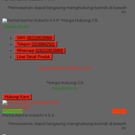
*Pemesanan dapat langsung menghubungi kontak di bawah
ini:
*Harga Hubungi CS
Ready Stock
SMS
082229539969
Telepon
03199842501
Whatsapp
6282229539969
Lihat Detail Produk
Partisi Kantor Indachi 4 X R
*Harga Hubungi CS
Ready Stock
Hubungi Kami
QUICK ORDER
Whatsapp
via SMS
Partisi Kantor Indachi 4 X S
*Pemesanan dapat langsung menghubungi kontak di bawah
ini: