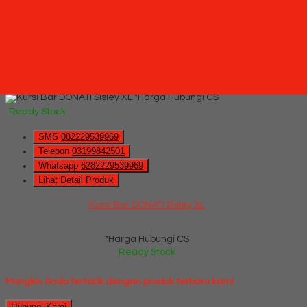
Hubungi Kami
QUICK ORDER
Whatsapp
via SMS
Kursi Bar DONATI Sisley XL
*Pemesanan dapat langsung menghubungi kontak di bawah
ini:
*Harga Hubungi CS
Ready Stock
SMS
082229539969
Telepon
03199842501
Whatsapp
6282229539969
Lihat Detail Produk
Kursi Bar DONATI Sisley XL
*Harga Hubungi CS
Ready Stock
Mungkin Anda tertarik dengan produk terbaru kami
Hubungi Kami