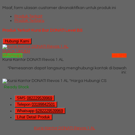
Maaf, form ulasan customer dinonaktifkan untuk produk ini
Produk Terkait
Produk Terbaru
Produk Terkait Kursi Bar DONATI Level BS
Hubungi Kami
QUICK ORDER
Whatsapp
via SMS
Kursi Kantor DONATI Revos 1 AL
*Pemesanan dapat langsung menghubungi kontak di bawah
ini:
*Harga Hubungi CS
Ready Stock
SMS
082229539969
Telepon
03199842501
Whatsapp
6282229539969
Lihat Detail Produk
Kursi Kantor DONATI Revos 1 AL