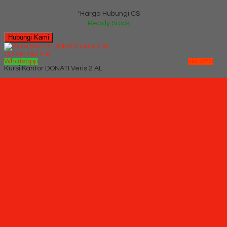
*Harga Hubungi CS
Ready Stock
Hubungi Kami
QUICK ORDER
Whatsapp
via SMS
Kursi Kantor DONATI Veris 2 AL
*Pemesanan dapat langsung menghubungi kontak di bawah
ini:
*Harga Hubungi CS
Ready Stock
SMS
082229539969
Telepon
03199842501
Whatsapp
6282229539969
Lihat Detail Produk
Kursi Kantor DONATI Veris 2 AL
*Harga Hubungi CS
Ready Stock