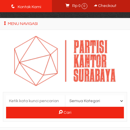
POWgW_CidIRh4HWyBRJVVZyqc0CP9mpkA8eE65rpyX0" />
q
Rp 0
Checkout
0
Kontak Kami
MENU NAVIGASI
Cari