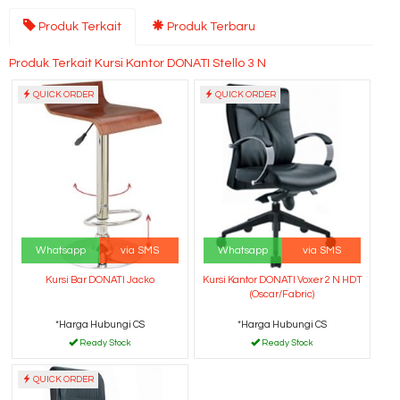
Produk Terkait
Produk Terbaru
Produk Terkait Kursi Kantor DONATI Stello 3 N
QUICK ORDER
QUICK ORDER
Whatsapp
via SMS
Whatsapp
via SMS
Kursi Bar DONATI Jacko
Kursi Kantor DONATI Voxer 2 N HDT
(Oscar/Fabric)
*Harga Hubungi CS
*Harga Hubungi CS
Ready Stock
Ready Stock
QUICK ORDER