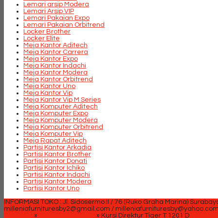
Lemari arsip Modera
Lemari Arsip VIP
Lemari Pakaian Expo
Lemari Pakaian Orbitrend
Locker Brother
Locker Elite
Meja Kantor Aditech
Meja Kantor Carrera
Meja Kantor Expo
Meja Kantor Indachi
Meja Kantor Modera
Meja Kantor Orbitrend
Meja Kantor Uno
Meja Kantor Vip
Meja Kantor Vip M Series
Meja Komputer Aditech
Meja Komputer Expo
Meja Komputer Modera
Meja Komputer Orbitrend
Meja Komputer Vip
Meja Rapat Aditech
Partisi Kantor Arkadia
Partisi Kantor Brother
Partisi Kantor Donati
Partisi Kantor Ichiko
Partisi Kantor Indachi
Partisi Kantor Modera
Partisi Kantor Uno
INFORMASI TOKO : Jl. Sidosermo II / 76 (Ruko Graha Marina) Surabay
milleniafurnituresby2@gmail.com / milleniafurnituresby@yahoo.co
Beranda
»
Kursi Kantor Tiger
»
Kursi Direktur Tiger T 1201 D