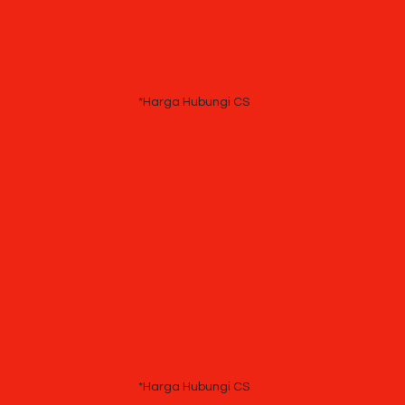
Kursi Direktur Tiger T 726
*Harga Hubungi CS
Kursi Direktur Tiger T 177
*Harga Hubungi CS