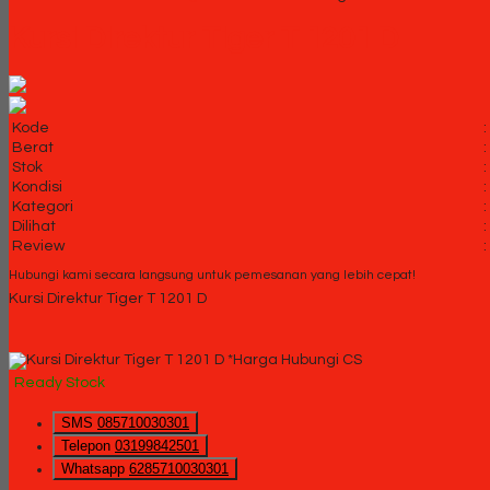
Kursi Direktur Tiger T 1201 D
Kode
:
Berat
:
Stok
:
Kondisi
:
Kategori
:
Dilihat
:
Review
:
Hubungi kami secara langsung untuk pemesanan yang lebih cepat!
Kursi Direktur Tiger T 1201 D
*Harga Hubungi CS
Ready Stock
SMS
085710030301
Telepon
03199842501
Whatsapp
6285710030301