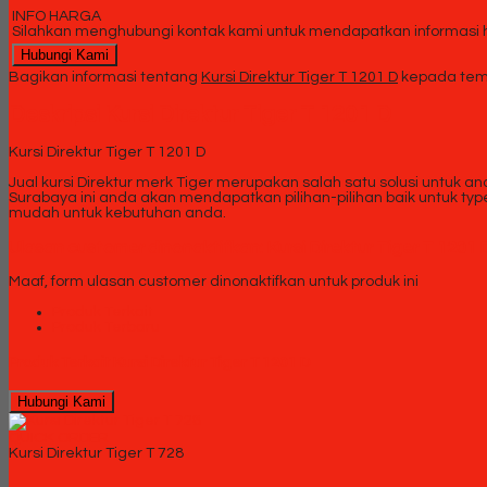
INFO HARGA
Silahkan menghubungi kontak kami untuk mendapatkan informasi ha
Hubungi Kami
Bagikan informasi tentang
Kursi Direktur Tiger T 1201 D
kepada tema
Deskripsi
Kursi Direktur Tiger T 1201 D
Kursi Direktur Tiger T 1201 D
Jual kursi Direktur merk Tiger merupakan salah satu solusi untuk an
Surabaya ini anda akan mendapatkan pilihan-pilihan baik untuk ty
mudah untuk kebutuhan anda.
Ulasan customer dinonaktifkan: Kursi Direktur Tiger T 1201 
Maaf, form ulasan customer dinonaktifkan untuk produk ini
Produk Terkait
Produk Terbaru
Produk Terkait Kursi Direktur Tiger T 1201 D
Hubungi Kami
QUICK ORDER
Kursi Direktur Tiger T 728