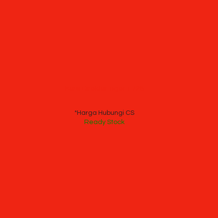
Kursi Direktur Tiger T 728
*Harga Hubungi CS
Ready Stock