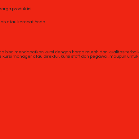
rga produk ini.
n atau kerabat Anda.
da bisa mendapatkan kursi dengan harga murah dan kualitas terbaik. A
pe kursi manager atau direktur, kursi staff dan pegawai, maupun un
D