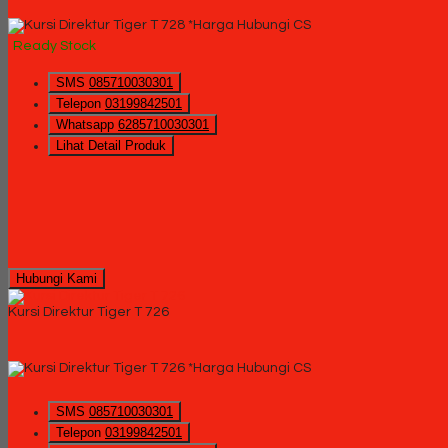
*Harga Hubungi CS
Ready Stock
SMS
085710030301
Telepon
03199842501
Whatsapp
6285710030301
Lihat Detail Produk
Hubungi Kami
Kursi Direktur Tiger T 726
*Harga Hubungi CS
SMS
085710030301
Telepon
03199842501