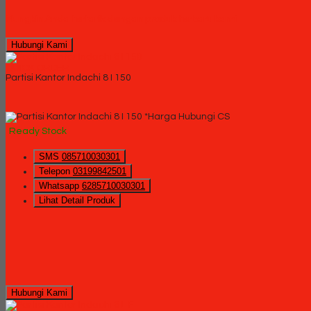
Mungkin Anda tertarik dengan produk terbaru kami
Hubungi Kami
QUICK ORDER
Partisi Kantor Indachi 8 I 150
*Harga Hubungi CS
Ready Stock
SMS
085710030301
Telepon
03199842501
Whatsapp
6285710030301
Lihat Detail Produk
Hubungi Kami