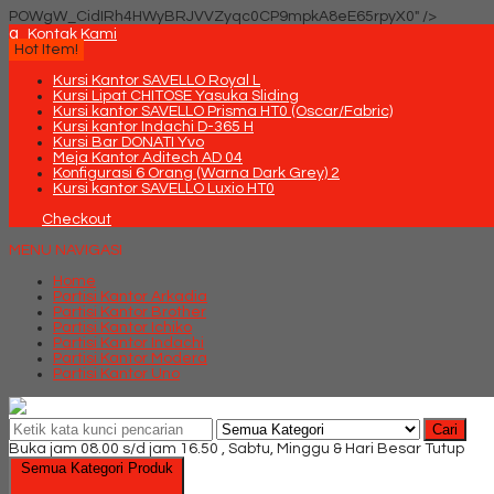
POWgW_CidIRh4HWyBRJVVZyqc0CP9mpkA8eE65rpyX0" />
q
Kontak Kami
Hot Item!
Kursi Kantor SAVELLO Royal L
Kursi Lipat CHITOSE Yasuka Sliding
Kursi kantor SAVELLO Prisma HT0 (Oscar/Fabric)
Kursi kantor Indachi D-365 H
Kursi Bar DONATI Yvo
Meja Kantor Aditech AD 04
Konfigurasi 6 Orang (Warna Dark Grey) 2
Kursi kantor SAVELLO Luxio HT0
Checkout
MENU NAVIGASI
Home
Partisi Kantor Arkadia
Partisi Kantor Brother
Partisi Kantor Ichiko
Partisi Kantor Indachi
Partisi Kantor Modera
Partisi Kantor Uno
Cari
Buka jam 08.00 s/d jam 16.50 , Sabtu, Minggu & Hari Besar Tutup
Semua Kategori Produk