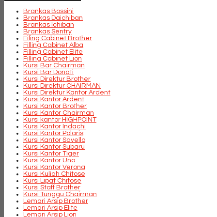
Brankas Bossini
Brankas Daichiban
Brankas Ichiban
Brankas Sentry
Filing Cabinet Brother
Filling Cabinet Alba
Filling Cabinet Elite
Filling Cabinet Lion
Kursi Bar Chairman
Kursi Bar Donati
Kursi Direktur Brother
Kursi Direktur CHAIRMAN
Kursi Direktur Kantor Ardent
Kursi Kantor Ardent
Kursi Kantor Brother
Kursi Kantor Chairman
Kursi kantor HIGHPOINT
Kursi Kantor Indachi
Kursi Kantor Polaris
Kursi Kantor Savello
Kursi Kantor Subaru
Kursi Kantor Tiger
Kursi Kantor Uno
Kursi Kantor Verona
Kursi Kuliah Chitose
Kursi Lipat Chitose
Kursi Staff Brother
Kursi Tunggu Chairman
Lemari Arsip Brother
Lemari Arsip Elite
Lemari Arsip Lion