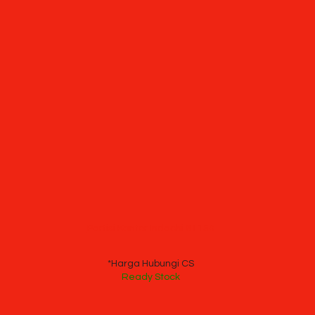
Partisi Kantor Indachi 8 I 150
*Harga Hubungi CS
Ready Stock