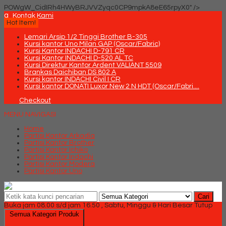
POWgW_CidIRh4HWyBRJVVZyqc0CP9mpkA8eE65rpyX0" />
q
Kontak Kami
Hot Item!
Lemari Arsip 1/2 Tinggi Brother B-305
Kursi kantor Uno Milan GAP (Oscar/Fabric)
Kursi Kantor INDACHI D-791 CR
Kursi Kantor INDACHI D-520 AL TC
Kursi Direktur Kantor Ardent VALIANT 5509
Brankas Daichiban DS 802 A
Kursi kantor INDACHI Civil I CR
Kursi kantor DONATI Luxor New 2 N HDT (Oscar/Fabri....
Checkout
MENU NAVIGASI
Home
Partisi Kantor Arkadia
Partisi Kantor Brother
Partisi Kantor Ichiko
Partisi Kantor Indachi
Partisi Kantor Modera
Partisi Kantor Uno
Cari
Buka jam 08.00 s/d jam 16.50 , Sabtu, Minggu & Hari Besar Tutup
Semua Kategori Produk