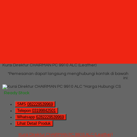
Lihat Detail Produk
Kursi Staff Kantor Chairman SC 909
*Harga Hubungi CS
Ready Stock
Hubungi Kami
QUICK ORDER
Whatsapp
via SMS
Kursi Direktur CHAIRMAN PC 9910 ALC (Leather)
*Pemesanan dapat langsung menghubungi kontak di bawah
ini:
*Harga Hubungi CS
Ready Stock
SMS
082229539969
Telepon
03199842501
Whatsapp
6282229539969
Lihat Detail Produk
Kursi Direktur CHAIRMAN PC 9910 ALC (Leather)