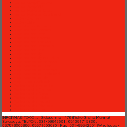
Lemari arsip Modera
Lemari Arsip VIP
Lemari Pakaian Expo
Lemari Pakaian Orbitrend
Locker Brother
Locker Elite
Meja Kantor Aditech
Meja Kantor Carrera
Meja Kantor Expo
Meja Kantor Indachi
Meja Kantor Modera
Meja Kantor Orbitrend
Meja Kantor Uno
Meja Kantor Vip
Meja Kantor Vip M Series
Meja Komputer Aditech
Meja Komputer Expo
Meja Komputer Modera
Meja Komputer Orbitrend
Meja Komputer Vip
Meja Rapat Aditech
Partisi Kantor Arkadia
Partisi Kantor Brother
Partisi Kantor Donati
Partisi Kantor Ichiko
Partisi Kantor Indachi
Partisi Kantor Modera
Partisi Kantor Uno
INFORMASI TOKO : Jl. Sidosermo II / 76 (Ruko Graha Marina)
Surabaya.
TELPON : 031-99842501 , 081391715330 ,
087876000886 , 085710030301 Fax : 031-99842501 (Whatsapp -