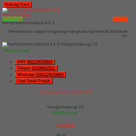
Hubungi Kami
QUICK ORDER
Whatsapp
via SMS
Partisi Kantor Indachi 4 X S
*Pemesanan dapat langsung menghubungi kontak di bawah
ini:
*Harga Hubungi CS
Ready Stock
SMS
082229539969
Telepon
03199842501
Whatsapp
6282229539969
Lihat Detail Produk
Partisi Kantor Indachi 4 X S
*Harga Hubungi CS
Ready Stock
Info Bank
BCA