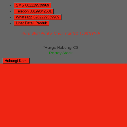
SMS
082229539969
Telepon
03199842501
Whatsapp
6282229539969
Lihat Detail Produk
Kursi Staff Kantor Chairman SC 1508 SYN A
*Harga Hubungi CS
Ready Stock
Hubungi Kami
QUICK ORDER
Whatsapp
via SMS
Kursi Staff Kantor Chairman SC 909
*Pemesanan dapat langsung menghubungi kontak di bawah
ini:
*Harga Hubungi CS
Ready Stock
SMS
082229539969
Telepon
03199842501
Whatsapp
6282229539969