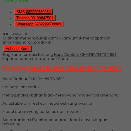
Ready Stock
SMS
082229539969
Telepon
03199842501
Whatsapp
6282229539969
INFO HARGA
Silahkan menghubungi kontak kami untuk mendapatkan
informasi harga produk ini.
Hubungi Kami
Bagikan informasi tentang
Kursi Direktur CHAIRMAN TS 0601
kepada teman atau kerabat Anda.
Deskripsi
Kursi Direktur CHAIRMAN TS 0601
Kursi Direktur CHAIRMAN TS 0601
Keunggulan Produk:
Menggunakan bahan black mesh yang modern dan menarik.
Adjustable armrest dan headrest yang nyaman.
Model desain yang berkelas dan modern.
Sandaran kursi Synchro: sandaran dapat diayun depan-
belakang.