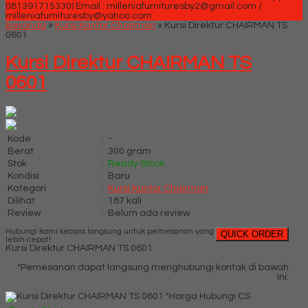
081391715330)
Email : milleniafurnituresby2@gmail.com /
milleniafurnituresby@yahoo.com
Beranda
»
Kursi Kantor Chairman
»
Kursi Direktur CHAIRMAN TS
0601
Kursi Direktur CHAIRMAN TS
0601
Kode
:
-
Berat
:
300 gram
Stok
:
Ready Stock
Kondisi
:
Baru
Kategori
:
Kursi Kantor Chairman
Dilihat
:
187 kali
Review
:
Belum ada review
Hubungi kami secara langsung untuk pemesanan yang
QUICK ORDER
lebih cepat!
Kursi Direktur CHAIRMAN TS 0601
*Pemesanan dapat langsung menghubungi kontak di bawah
ini:
*Harga Hubungi CS