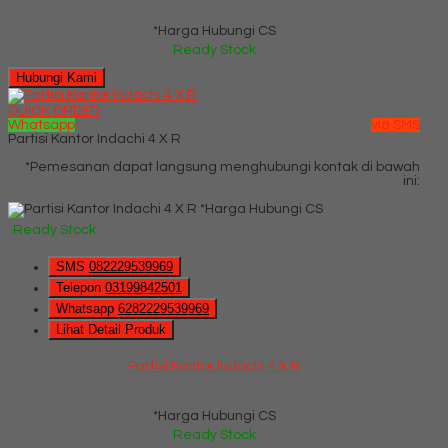
*Harga Hubungi CS
Ready Stock
Hubungi Kami
QUICK ORDER
Whatsapp
via SMS
Partisi Kantor Indachi 4 X R
*Pemesanan dapat langsung menghubungi kontak di bawah
ini:
*Harga Hubungi CS
Ready Stock
SMS
082229539969
Telepon
03199842501
Whatsapp
6282229539969
Lihat Detail Produk
Partisi Kantor Indachi 4 X R
*Harga Hubungi CS
Ready Stock