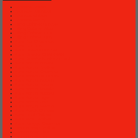
Brankas Bossini
Brankas Daichiban
Brankas Ichiban
Brankas Sentry
Filing Cabinet Brother
Filling Cabinet Alba
Filling Cabinet Elite
Filling Cabinet Lion
Kursi Bar Chairman
Kursi Bar Donati
Kursi Direktur Brother
Kursi Direktur CHAIRMAN
Kursi Direktur Kantor Ardent
Kursi Kantor Ardent
Kursi Kantor Brother
Kursi Kantor Chairman
Kursi kantor HIGHPOINT
Kursi Kantor Indachi
Kursi Kantor Polaris
Kursi Kantor Savello
Kursi Kantor Subaru
Kursi Kantor Tiger
Kursi Kantor Uno
Kursi Kantor Verona
Kursi Kuliah Chitose
Kursi Lipat Chitose
Kursi Staff Brother
Kursi Tunggu Chairman
Lemari Arsip Brother
Lemari Arsip Elite
Lemari Arsip Lion