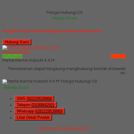
*Harga Hubungi CS
Ready Stock
Mungkin Anda tertarik dengan produk terbaru kami
Hubungi Kami
QUICK ORDER
Whatsapp
via SMS
Partisi Kantor Indachi 4 X M
*Pemesanan dapat langsung menghubungi kontak di bawah
ini:
*Harga Hubungi CS
Ready Stock
SMS
082229539969
Telepon
03199842501
Whatsapp
6282229539969
Lihat Detail Produk
Partisi Kantor Indachi 4 X M