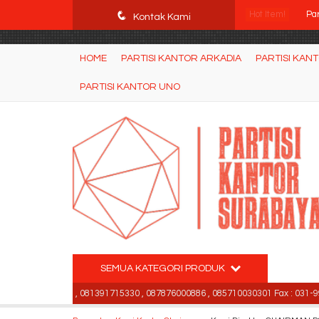
POWgW_CidIRh4HWyBRJVVZyqc0CP9mpkA8eE65rpyX0" />
q
Hot Item!
Par
Kontak Kami
Kur
HOME
PARTISI KANTOR ARKADIA
PARTISI KAN
Kur
PARTISI KANTOR UNO
Me
Me
Kur
Me
Kur
SEMUA KATEGORI PRODUK
-99842501 , 081391715330 , 087876000886 , 085710030301 Fax : 031-998425