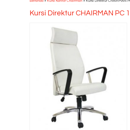
Beranda
»
Kursi Kantor Chairman
»
Kursi Direktur CHAIRMAN PC
Kursi Direktur CHAIRMAN PC 1
Kursi Bar DONATI DO
79 M
*Harga Hubungi CS
Ready Stock