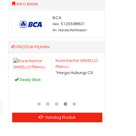
INFO BANK
BCA
5120598831
Rek.
An. Nanda Kartikasari
PRODUK PILIHAN
an
Kursi Kantor SAVELLO
Plano L
CS
*Harga Hubungi CS
Ready Stock
Katalog Produk