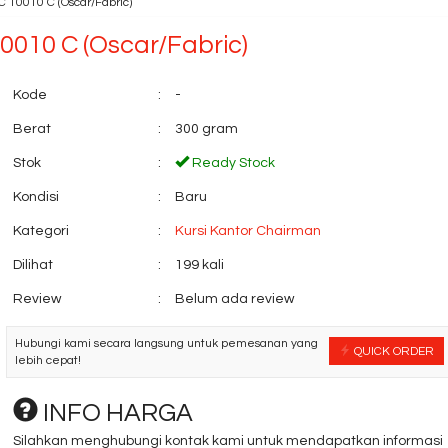
 10010 C (Oscar/Fabric)
0010 C (Oscar/Fabric)
Kode
:
-
Berat
:
300 gram
Stok
:
Ready Stock
Kondisi
:
Baru
Locker 3 Pintu Elite
Kursi Bar Chairm
Type EL-4....
BC 9706
Kategori
:
Kursi Kantor Chairman
*Harga Hubungi CS
*Harga Hubungi 
Ready Stock
Ready Stock
Dilihat
:
199 kali
Review
:
Belum ada review
Hubungi kami secara langsung untuk pemesanan yang
QUICK ORDER
lebih cepat!
INFO HARGA
Silahkan menghubungi kontak kami untuk mendapatkan informasi