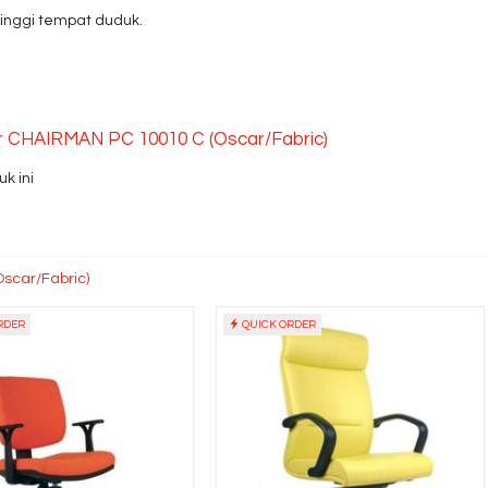
inggi tempat duduk.
tur CHAIRMAN PC 10010 C (Oscar/Fabric)
k ini
Oscar/Fabric)
RDER
QUICK ORDER