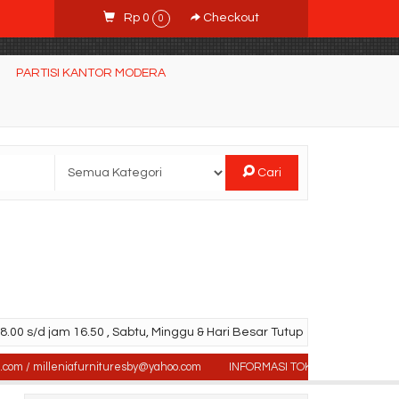
Rp 0
Checkout
0
PARTISI KANTOR MODERA
Cari
.00 s/d jam 16.50 , Sabtu, Minggu & Hari Besar Tutup
 milleniafurnituresby@yahoo.com
INFORMASI TOKO : Jl. Sidosermo II / 76 