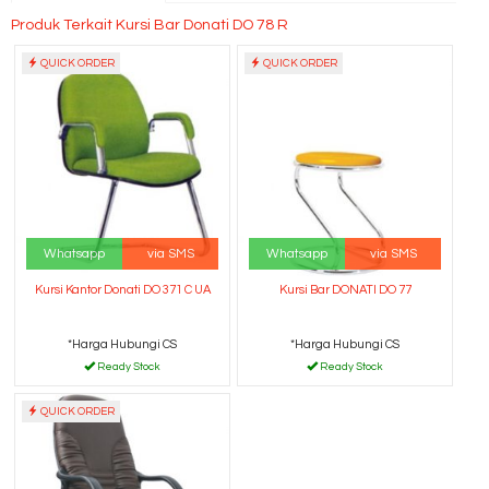
Produk Terkait Kursi Bar Donati DO 78 R
QUICK ORDER
QUICK ORDER
Whatsapp
via SMS
Whatsapp
via SMS
Kursi Kantor Donati DO 371 C UA
Kursi Bar DONATI DO 77
*Harga Hubungi CS
*Harga Hubungi CS
Ready Stock
Ready Stock
QUICK ORDER