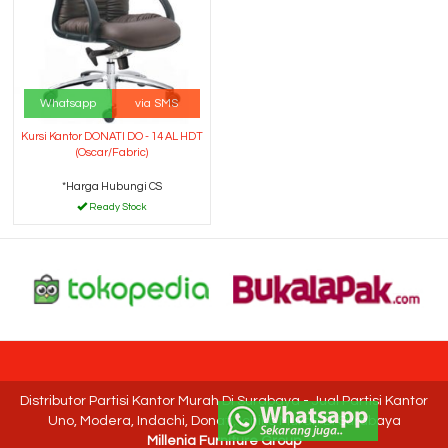
Whatsapp
via SMS
Kursi Kantor DONATI DO - 14 AL HDT
(Oscar/Fabric)
*Harga Hubungi CS
Ready Stock
Distributor Partisi Kantor Murah Di Surabaya - Jual Partisi Kantor
Uno, Modera, Indachi, Donati, Ichiko Murah Di Surabaya
Millenia Furniture Group