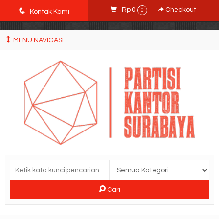
POWgW_CidIRh4HWyBRJVVZyqc0CP9mpkA8eE65rpyX0" />
q
Rp 0
Checkout
0
Kontak Kami
MENU NAVIGASI
Cari