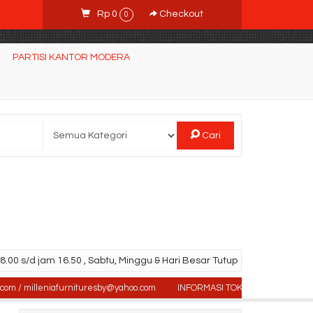
Rp 0
Checkout
0
PARTISI KANTOR MODERA
Cari
.00 s/d jam 16.50 , Sabtu, Minggu & Hari Besar Tutup
 milleniafurnituresby@yahoo.com
INFORMASI TOKO : Jl. Sidosermo II / 76 