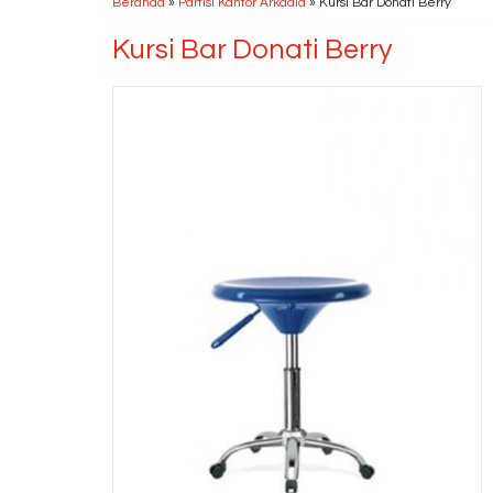
Beranda
»
Partisi Kantor Arkadia
»
Kursi Bar Donati Berry
Kursi Bar Donati Berry
Lemari Arsip 1/2
Tinggi Brothe....
*Harga Hubungi CS
Ready Stock