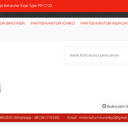
ja Komputer Expo Type MP C123
tisi Kantor Modera 1.1 WS 3 Staff
TOR BROTHER
PARTISI KANTOR ICHIKO
PARTISI KANTOR INDACHI
rsi Direktur Verona KD-1114-XL
ja Kantor Utama UNO Gold UOD 4052 A (80cm)
rsi kantor Uno Geneva HAP 1
si Kantor Indachi D-2016 CR
si Staff Kantor Chairman SC 308
rsi kantor INDACHI D-237 M
Buka jam 08
1 (Whatsapp - 081391715330)
Email : milleniafurnituresby2@gmail.com /