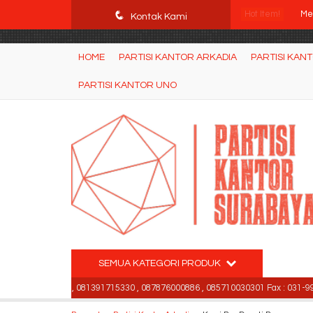
POWgW_CidIRh4HWyBRJVVZyqc0CP9mpkA8eE65rpyX0" />
q
Hot Item!
Me
Kontak Kami
Par
HOME
PARTISI KANTOR ARKADIA
PARTISI KAN
Ku
PARTISI KANTOR UNO
Me
Ku
Kur
Kur
Ku
SEMUA KATEGORI PRODUK
-99842501 , 081391715330 , 087876000886 , 085710030301 Fax : 031-9984250