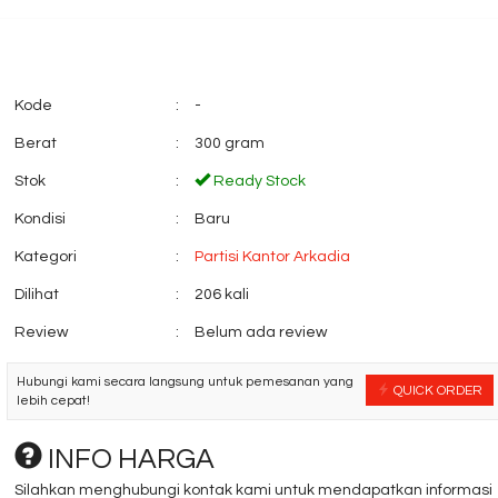
Kode
:
-
Berat
:
300 gram
Stok
:
Ready Stock
Kondisi
:
Baru
Kursi kantor SAVELLO
Kursi kantor DON
Regza HT1....
Stello 2 C....
Kategori
:
Partisi Kantor Arkadia
*Harga Hubungi CS
*Harga Hubungi 
Ready Stock
Dilihat
:
206 kali
Review
:
Belum ada review
Hubungi kami secara langsung untuk pemesanan yang
QUICK ORDER
lebih cepat!
INFO HARGA
Silahkan menghubungi kontak kami untuk mendapatkan informasi