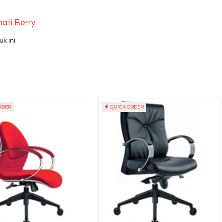
nati Berry
k ini
RDER
QUICK ORDER