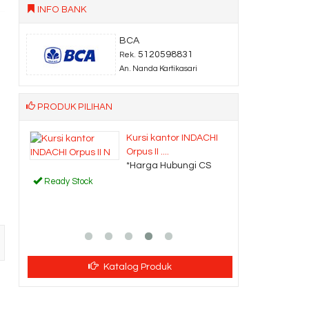
INFO BANK
BCA
5120598831
Rek.
An. Nanda Kartikasari
PRODUK PILIHAN
ATI
Kursi kantor INDACHI
Orpus II ....
CS
*Harga Hubungi CS
Ready Stock
Katalog Produk