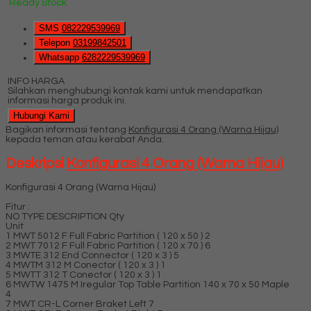
Ready Stock
SMS
082229539969
Telepon
03199842501
Whatsapp
6282229539969
INFO HARGA
Silahkan menghubungi kontak kami untuk mendapatkan
informasi harga produk ini.
Hubungi Kami
Bagikan informasi tentang
Konfigurasi 4 Orang (Warna Hijau)
kepada teman atau kerabat Anda.
Deskripsi
Konfigurasi 4 Orang (Warna Hijau)
Konfigurasi 4 Orang (Warna Hijau)
Fitur :
NO TYPE DESCRIPTION Qty
Unit
1 MWT 5012 F Full Fabric Partition ( 120 x 50 ) 2
2 MWT 7012 F Full Fabric Partition ( 120 x 70 ) 6
3 MWTE 312 End Connector ( 120 x 3 ) 5
4 MWTM 312 M Conector ( 120 x 3 ) 1
5 MWTT 312 T Conector ( 120 x 3 ) 1
6 MWTW 1475 M Iregular Top Table Partition 140 x 70 x 50 Maple
4
7 MWT CR-L Corner Braket Left 7