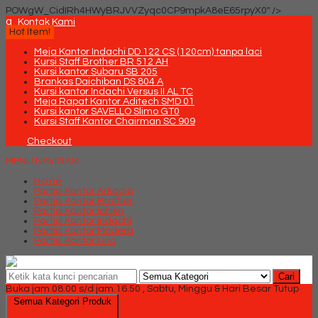
POWgW_CidIRh4HWyBRJVVZyqc0CP9mpkA8eE65rpyX0" />
q
Kontak Kami
Hot Item!
Meja Kantor Indachi DD 122 CS (120cm) tanpa laci
Kursi Staff Brother BR 512 AH
Kursi kantor Subaru SB 205
Brankas Daichiban DS 804 A
Kursi kantor Indachi Versus II AL TC
Meja Rapat Kantor Aditech SMD 01
Kursi kantor SAVELLO Slimo GT0
Kursi Staff Kantor Chairman SC 909
Checkout
MENU NAVIGASI
Home
Partisi Kantor Arkadia
Partisi Kantor Brother
Partisi Kantor Ichiko
Partisi Kantor Indachi
Partisi Kantor Modera
Partisi Kantor Uno
Cari
Buka jam 08.00 s/d jam 16.50 , Sabtu, Minggu & Hari Besar Tutup
Semua Kategori Produk