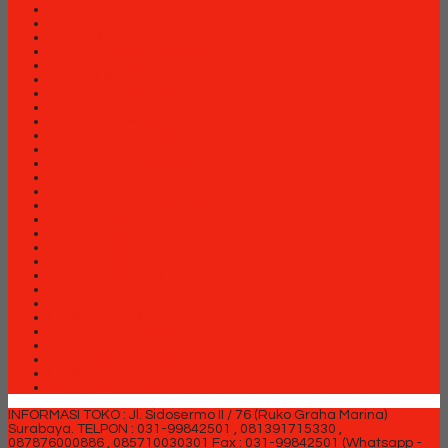
Lemari arsip Modera
Lemari Arsip VIP
Lemari Pakaian Expo
Lemari Pakaian Orbitrend
Locker Brother
Locker Elite
Meja Kantor Aditech
Meja Kantor Carrera
Meja Kantor Expo
Meja Kantor Indachi
Meja Kantor Modera
Meja Kantor Orbitrend
Meja Kantor Uno
Meja Kantor Vip
Meja Kantor Vip M Series
Meja Komputer Aditech
Meja Komputer Expo
Meja Komputer Modera
Meja Komputer Orbitrend
Meja Komputer Vip
Meja Rapat Aditech
Partisi Kantor Arkadia
Partisi Kantor Brother
Partisi Kantor Donati
Partisi Kantor Ichiko
Partisi Kantor Indachi
Partisi Kantor Modera
Partisi Kantor Uno
INFORMASI TOKO : Jl. Sidosermo II / 76 (Ruko Graha Marina)
Surabaya.
TELPON : 031-99842501 , 081391715330 ,
087876000886 , 085710030301 Fax : 031-99842501 (Whatsapp -