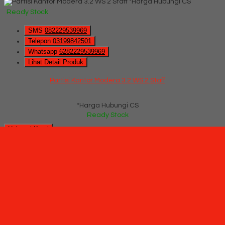
*Harga Hubungi CS
Ready Stock
SMS
082229539969
Telepon
03199842501
Whatsapp
6282229539969
Lihat Detail Produk
Partisi Kantor Modera 3.2 WS 2 Staff
*Harga Hubungi CS
Ready Stock
Hubungi Kami
QUICK ORDER
Whatsapp
via SMS
Konfigurasi 3 Orang (Warna Grey)
*Pemesanan dapat langsung menghubungi kontak di bawah
ini:
*Harga Hubungi CS
Ready Stock
SMS
082229539969