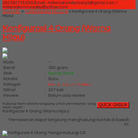
081391715330)
Email : milleniafurnituresby2@gmail.com /
milleniafurnituresby@yahoo.com
Beranda
»
Partisi Kantor Modera
»
Konfigurasi 4 Orang (Warna
Hijau)
Konfigurasi 4 Orang (Warna
Hijau)
Kode
:
-
Berat
:
300 gram
Stok
:
Ready Stock
Kondisi
:
Baru
Kategori
:
Partisi Kantor Modera
Dilihat
:
207 kali
Review
:
Belum ada review
Hubungi kami secara langsung untuk pemesanan yang
QUICK ORDER
lebih cepat!
Konfigurasi 4 Orang (Warna Hijau)
*Pemesanan dapat langsung menghubungi kontak di bawah
ini:
*Harga Hubungi CS