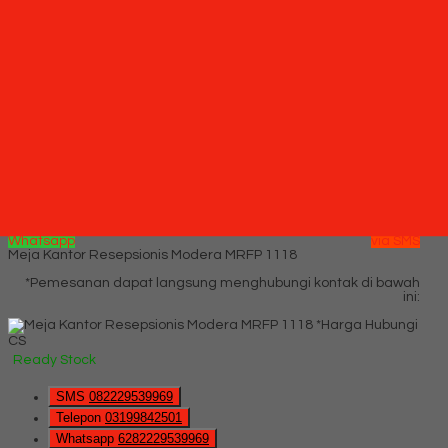
Telepon
03199842501
Whatsapp
6282229539969
Lihat Detail Produk
Konfigurasi 3 Orang (Warna Grey)
*Harga Hubungi CS
Ready Stock
Hubungi Kami
QUICK ORDER
Whatsapp
via SMS
Meja Kantor Resepsionis Modera MRFP 1118
*Pemesanan dapat langsung menghubungi kontak di bawah
ini:
*Harga Hubungi
CS
Ready Stock
SMS
082229539969
Telepon
03199842501
Whatsapp
6282229539969