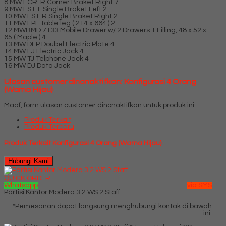
8 MWT CR-R Corner Braket Right 7
9 MWT ST-L Single Braket Left 2
10 MWT ST-R Single Braket Right 2
11 MWT PL Table leg ( 214 x 664 ) 2
12 MWBMD 7133 Mobile Drawer w/ 2 Drawers 1 Filling, 48 x 52 x
65 ( Maple ) 4
13 MW DEP Doubel Electric Plate 4
14 MW EJ Electric Jack 4
15 MW TJ Telphone Jack 4
16 MW DJ Data Jack
Ulasan customer dinonaktifkan: Konfigurasi 4 Orang
(Warna Hijau)
Maaf, form ulasan customer dinonaktifkan untuk produk ini
Produk Terkait
Produk Terbaru
Produk Terkait Konfigurasi 4 Orang (Warna Hijau)
Hubungi Kami
QUICK ORDER
Whatsapp
via SMS
Partisi Kantor Modera 3.2 WS 2 Staff
*Pemesanan dapat langsung menghubungi kontak di bawah
ini: