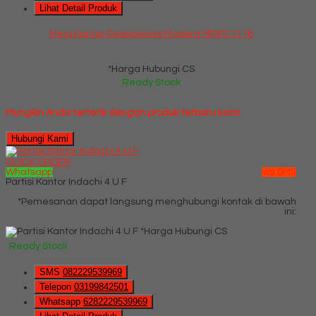
Lihat Detail Produk
Meja Kantor Resepsionis Modera MRFP 1118
*Harga Hubungi CS
Ready Stock
Mungkin Anda tertarik dengan produk terbaru kami
Hubungi Kami
QUICK ORDER
Whatsapp
via SMS
Partisi Kantor Indachi 4 U F
*Pemesanan dapat langsung menghubungi kontak di bawah
ini:
*Harga Hubungi CS
Ready Stock
SMS
082229539969
Telepon
03199842501
Whatsapp
6282229539969