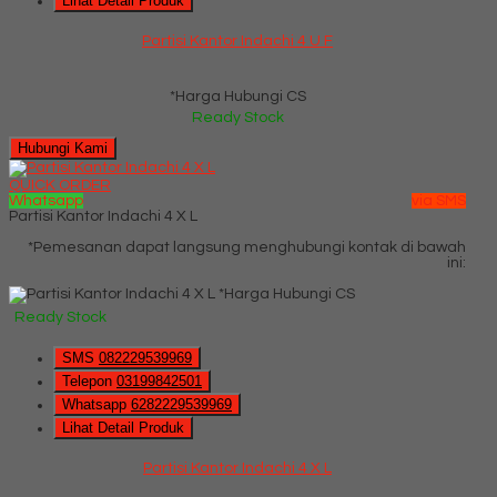
Lihat Detail Produk
Partisi Kantor Indachi 4 U F
*Harga Hubungi CS
Ready Stock
Hubungi Kami
QUICK ORDER
Whatsapp
via SMS
Partisi Kantor Indachi 4 X L
*Pemesanan dapat langsung menghubungi kontak di bawah
ini:
*Harga Hubungi CS
Ready Stock
SMS
082229539969
Telepon
03199842501
Whatsapp
6282229539969
Lihat Detail Produk
Partisi Kantor Indachi 4 X L