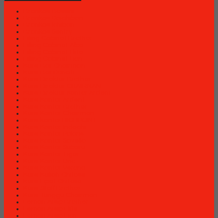
Brankas Bossini
Brankas Daichiban
Brankas Ichiban
Brankas Sentry
Filing Cabinet Brother
Filling Cabinet Alba
Filling Cabinet Elite
Filling Cabinet Lion
Kursi Bar Chairman
Kursi Bar Donati
Kursi Direktur Brother
Kursi Direktur CHAIRMAN
Kursi Direktur Kantor Ardent
Kursi Kantor Ardent
Kursi Kantor Brother
Kursi Kantor Chairman
Kursi kantor HIGHPOINT
Kursi Kantor Indachi
Kursi Kantor Polaris
Kursi Kantor Savello
Kursi Kantor Subaru
Kursi Kantor Tiger
Kursi Kantor Uno
Kursi Kantor Verona
Kursi Kuliah Chitose
Kursi Lipat Chitose
Kursi Staff Brother
Kursi Tunggu Chairman
Lemari Arsip Brother
Lemari Arsip Elite
Lemari Arsip Lion