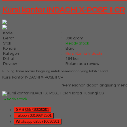
Kursi kantor INDACHI X-POSE II CR
Kode
:
-
Berat
:
300 gram
Stok
:
Ready Stock
Kondisi
:
Baru
Kategori
:
Kursi Kantor Indachi
Dilihat
:
194 kali
Review
:
Belum ada review
Hubungi kami secara langsung untuk pemesanan yang lebih cepat!
Kursi kantor INDACHI X-POSE II CR
*Pemesanan dapat langsung menghu
*Harga Hubungi CS
Ready Stock
SMS
085710030301
Telepon
03199842501
Whatsapp
6285710030301