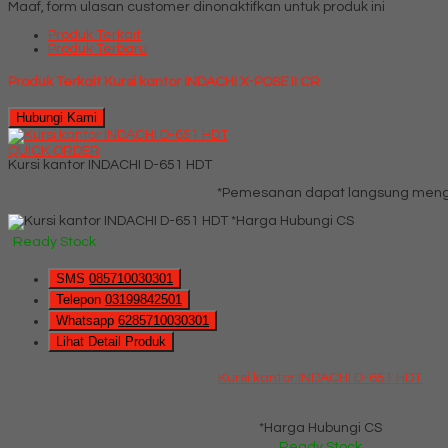
Maaf, form ulasan customer dinonaktifkan untuk produk ini
Produk Terkait
Produk Terbaru
Produk Terkait Kursi kantor INDACHI X-POSE II CR
Hubungi Kami
QUICK ORDER
Kursi kantor INDACHI D-651 HDT
*Pemesanan dapat langsung menghu
*Harga Hubungi CS
Ready Stock
SMS
085710030301
Telepon
03199842501
Whatsapp
6285710030301
Lihat Detail Produk
Kursi kantor INDACHI D-651 HDT
*Harga Hubungi CS
Ready Stock