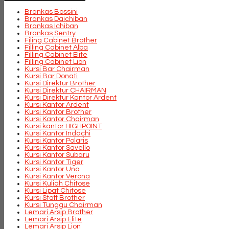
Brankas Bossini
Brankas Daichiban
Brankas Ichiban
Brankas Sentry
Filing Cabinet Brother
Filling Cabinet Alba
Filling Cabinet Elite
Filling Cabinet Lion
Kursi Bar Chairman
Kursi Bar Donati
Kursi Direktur Brother
Kursi Direktur CHAIRMAN
Kursi Direktur Kantor Ardent
Kursi Kantor Ardent
Kursi Kantor Brother
Kursi Kantor Chairman
Kursi kantor HIGHPOINT
Kursi Kantor Indachi
Kursi Kantor Polaris
Kursi Kantor Savello
Kursi Kantor Subaru
Kursi Kantor Tiger
Kursi Kantor Uno
Kursi Kantor Verona
Kursi Kuliah Chitose
Kursi Lipat Chitose
Kursi Staff Brother
Kursi Tunggu Chairman
Lemari Arsip Brother
Lemari Arsip Elite
Lemari Arsip Lion