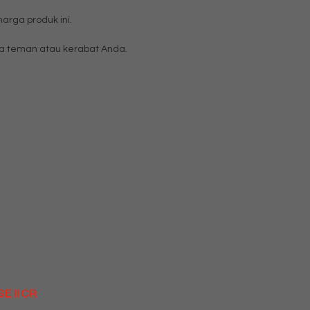
rga produk ini.
 teman atau kerabat Anda.
E II CR