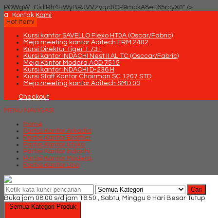
POWgW_CidIRh4HWyBRJVVZyqc0CP9mpkA8eE65rpyX0" />
q
Kontak Kami
Hot Item!
Kursi kantor SAVELLO Flexo HT0A (Oscar/Fabric)
Meja meeting kantor Aditech ERM 2402
Kursi Direktur Tiger T 731
Kursi kantor INDACHI Nest II AL TC (Osccar/Fabric)
Meja Kantor Modera AOD 7515
Kursi kantor INDACHI D-236 H
Kursi Staff Kantor Chairman SC 1207 STD
Meja meeting kantor Aditech SMD 03
Checkout
MENU NAVIGASI
Home
Partisi Kantor Arkadia
Partisi Kantor Brother
Partisi Kantor Ichiko
Partisi Kantor Indachi
Partisi Kantor Modera
Partisi Kantor Uno
Cari
Buka jam 08.00 s/d jam 16.50 , Sabtu, Minggu & Hari Besar Tutup
Semua Kategori Produk