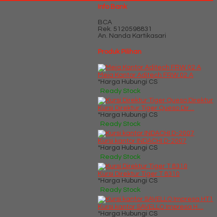
Info Bank
BCA
Rek.
5120598831
An. Nanda Kartikasari
Produk Pilihan
Meja Kantor Aditech FRW 02 A
*Harga Hubungi CS
Ready Stock
Kursi Direktur Tiger Queso Dir....
*Harga Hubungi CS
Ready Stock
Kursi kantor INDACHI D-2007
*Harga Hubungi CS
Ready Stock
Kursi Direktur Tiger T 8310
*Harga Hubungi CS
Ready Stock
Kursi kantor SAVELLO Impresa H....
*Harga Hubungi CS