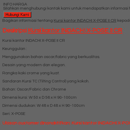
INFO HARGA
Silahkan menghubungi kontak kami untuk mendapatkan informasi ha
Hubungi Kami
Bagikan informasi tentang
Kursi kantor INDACHI X-POSE II CR
kepada
Deskripsi
Kursi kantor INDACHI X-POSE II CR
Kursi kantor INDACHI X-POSE II CR
Keunggulan :
Menggunakan bahan oscar/fabric yang berkualitas.
Desain yang modern dan elegan.
Rangka kaki crome yang kuat.
Sandaran Kursi TC (Tilting Control) yang kokoh.
Bahan: Oscar/Fabric dan Chrome
Dimensi kursi: W 50 x D 56 x H 90-100cm
Dimensi dudukan: W 48 x D 48 x H 90-100cm
Seri: X-POSE
Ulasan customer dinonaktifkan: Kursi kantor INDACHI X-POS