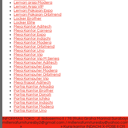
Lemari arsip Modera
Lemari Arsip VIP
Lemari Pakaian Expo
Lemari Pakaian Orbitrend
Locker Brother
Locker Elite
Meja Kantor Aditech
Meja Kantor Carrera
Meja Kantor Expo
Meja Kantor Indachi
Meja Kantor Modera
Meja Kantor Orbitrend
Meja Kantor Uno
Meja Kantor Vip
Meja Kantor Vip M Series
Meja Komputer Aditech
Meja Komputer Expo
Meja Komputer Modera
Meja Komputer Orbitrend
Meja Komputer Vip
Meja Rapat Aditech
Partisi Kantor Arkadia
Partisi Kantor Brother
Partisi Kantor Donati
Partisi Kantor Ichiko
Partisi Kantor Indachi
Partisi Kantor Modera
Partisi Kantor Uno
INFORMASI TOKO : Jl. Sidosermo II / 76 (Ruko Graha Marina) Surabay
milleniafurnituresby2@gmail.com / milleniafurnituresby@yahoo.co
Beranda
»
Kursi Kantor Indachi
»
Kursi kantor INDACHI X-POSE II CR