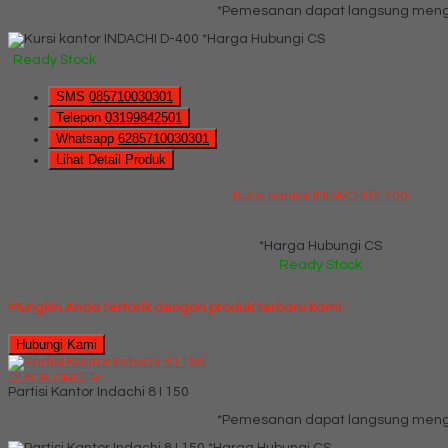
*Pemesanan dapat langsung menghu
*Harga Hubungi CS
Ready Stock
SMS
085710030301
Telepon
03199842501
Whatsapp
6285710030301
Lihat Detail Produk
Kursi kantor INDACHI D-400
*Harga Hubungi CS
Ready Stock
Mungkin Anda tertarik dengan produk terbaru kami
Hubungi Kami
QUICK ORDER
Partisi Kantor Indachi 8 I 150
*Pemesanan dapat langsung menghu
*Harga Hubungi CS