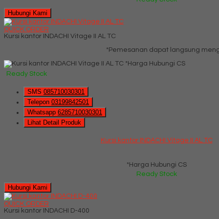
Hubungi Kami
QUICK ORDER
Kursi kantor INDACHI Vitage II AL TC
*Pemesanan dapat langsung menghu
*Harga Hubungi CS
Ready Stock
SMS
085710030301
Telepon
03199842501
Whatsapp
6285710030301
Lihat Detail Produk
Kursi kantor INDACHI Vitage II AL TC
*Harga Hubungi CS
Ready Stock
Hubungi Kami
QUICK ORDER
Kursi kantor INDACHI D-400