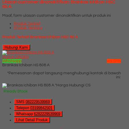
Ulasan customer dinonaktifkan: Brankas Ichiban HSC
60 A
Maaf, form ulasan customer dinonaktifkan untuk produk ini
Produk Terkait
Produk Terbaru
Produk Terkait Brankas Ichiban HSC 60 A
Hubungi Kami
QUICK ORDER
Whatsapp
via SMS
Brankas Ichiban HS 808 A
*Pemesanan dapat langsung menghubungi kontak di bawah
ini:
*Harga Hubungi CS
Ready Stock
SMS
082229539969
Telepon
03199842501
Whatsapp
6282229539969
Lihat Detail Produk