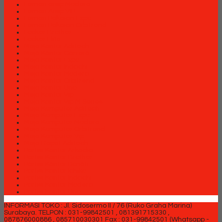
Lemari arsip Modera
Lemari Arsip VIP
Lemari Pakaian Expo
Lemari Pakaian Orbitrend
Locker Brother
Locker Elite
Meja Kantor Aditech
Meja Kantor Carrera
Meja Kantor Expo
Meja Kantor Indachi
Meja Kantor Modera
Meja Kantor Orbitrend
Meja Kantor Uno
Meja Kantor Vip
Meja Kantor Vip M Series
Meja Komputer Aditech
Meja Komputer Expo
Meja Komputer Modera
Meja Komputer Orbitrend
Meja Komputer Vip
Meja Rapat Aditech
Partisi Kantor Arkadia
Partisi Kantor Brother
Partisi Kantor Donati
Partisi Kantor Ichiko
Partisi Kantor Indachi
Partisi Kantor Modera
Partisi Kantor Uno
INFORMASI TOKO : Jl. Sidosermo II / 76 (Ruko Graha Marina)
Surabaya.
TELPON : 031-99842501 , 081391715330 ,
087876000886 , 085710030301 Fax : 031-99842501 (Whatsapp -