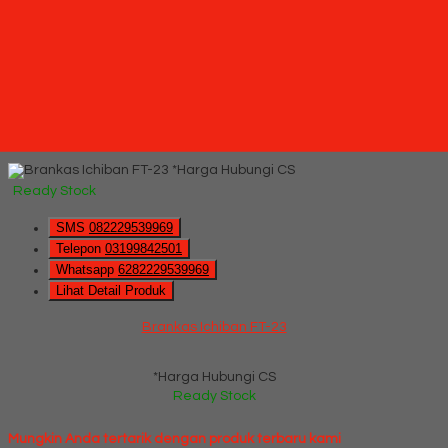
Ready Stock
Hubungi Kami
QUICK ORDER
Whatsapp
via SMS
Brankas Ichiban FT-23
*Pemesanan dapat langsung menghubungi kontak di bawah
ini:
*Harga Hubungi CS
Ready Stock
SMS
082229539969
Telepon
03199842501
Whatsapp
6282229539969
Lihat Detail Produk
Brankas Ichiban FT-23
*Harga Hubungi CS
Ready Stock
Mungkin Anda tertarik dengan produk terbaru kami