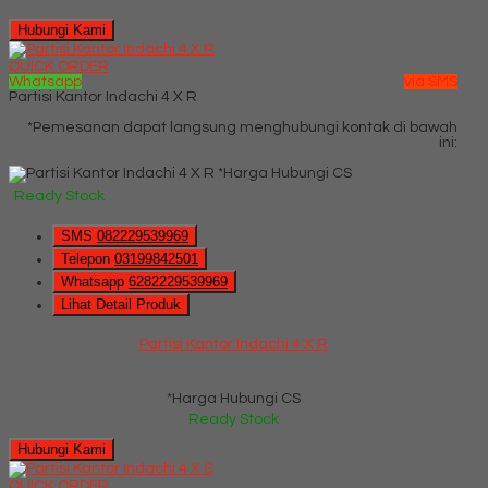
Hubungi Kami
QUICK ORDER
Whatsapp
via SMS
Partisi Kantor Indachi 4 X R
*Pemesanan dapat langsung menghubungi kontak di bawah
ini:
*Harga Hubungi CS
Ready Stock
SMS
082229539969
Telepon
03199842501
Whatsapp
6282229539969
Lihat Detail Produk
Partisi Kantor Indachi 4 X R
*Harga Hubungi CS
Ready Stock
Hubungi Kami
QUICK ORDER