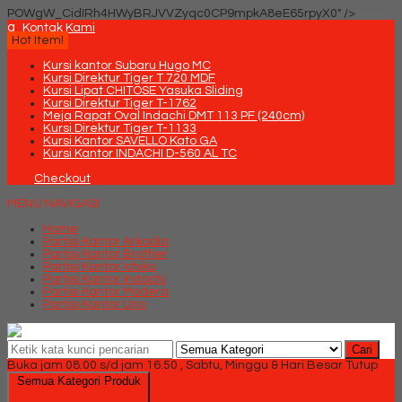
POWgW_CidIRh4HWyBRJVVZyqc0CP9mpkA8eE65rpyX0" />
q
Kontak Kami
Hot Item!
Kursi kantor Subaru Hugo MC
Kursi Direktur Tiger T 720 MDF
Kursi Lipat CHITOSE Yasuka Sliding
Kursi Direktur Tiger T-1762
Meja Rapat Oval Indachi DMT 113 PF (240cm)
Kursi Direktur Tiger T-1133
Kursi Kantor SAVELLO Kato GA
Kursi Kantor INDACHI D-560 AL TC
Checkout
MENU NAVIGASI
Home
Partisi Kantor Arkadia
Partisi Kantor Brother
Partisi Kantor Ichiko
Partisi Kantor Indachi
Partisi Kantor Modera
Partisi Kantor Uno
Cari
Buka jam 08.00 s/d jam 16.50 , Sabtu, Minggu & Hari Besar Tutup
Semua Kategori Produk