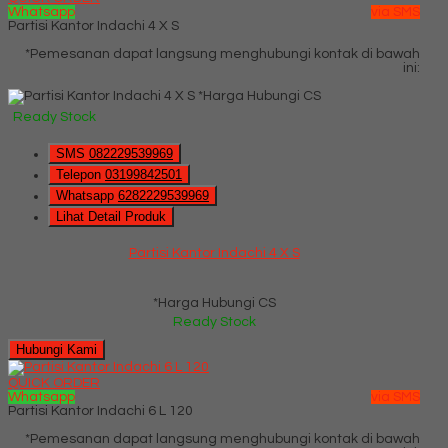
Whatsapp
via SMS
Partisi Kantor Indachi 4 X S
*Pemesanan dapat langsung menghubungi kontak di bawah
ini:
*Harga Hubungi CS
Ready Stock
SMS
082229539969
Telepon
03199842501
Whatsapp
6282229539969
Lihat Detail Produk
Partisi Kantor Indachi 4 X S
*Harga Hubungi CS
Ready Stock
Hubungi Kami
QUICK ORDER
Whatsapp
via SMS
Partisi Kantor Indachi 6 L 120
*Pemesanan dapat langsung menghubungi kontak di bawah