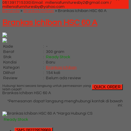
081391715330)
Email : milleniafurnituresby2@gmail.com /
milleniafurnituresby@yahoo.com
Beranda
»
Brankas Ichiban
»
Brankas Ichiban HSC 60 A
Brankas Ichiban HSC 60 A
Kode
:
-
Berat
:
300 gram
Stok
:
Ready Stock
Kondisi
:
Baru
Kategori
:
Brankas Ichiban
Dilihat
:
154 kali
Review
:
Belum ada review
Hubungi kami secara langsung untuk pemesanan yang
QUICK ORDER
lebih cepat!
Brankas Ichiban HSC 60 A
*Pemesanan dapat langsung menghubungi kontak di bawah
ini:
*Harga Hubungi CS
Ready Stock
SMS
082229539969