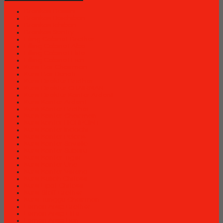
Brankas Bossini
Brankas Daichiban
Brankas Ichiban
Brankas Sentry
Filing Cabinet Brother
Filling Cabinet Alba
Filling Cabinet Elite
Filling Cabinet Lion
Kursi Bar Chairman
Kursi Bar Donati
Kursi Direktur Brother
Kursi Direktur CHAIRMAN
Kursi Direktur Kantor Ardent
Kursi Kantor Ardent
Kursi Kantor Brother
Kursi Kantor Chairman
Kursi kantor HIGHPOINT
Kursi Kantor Indachi
Kursi Kantor Polaris
Kursi Kantor Savello
Kursi Kantor Subaru
Kursi Kantor Tiger
Kursi Kantor Uno
Kursi Kantor Verona
Kursi Kuliah Chitose
Kursi Lipat Chitose
Kursi Staff Brother
Kursi Tunggu Chairman
Lemari Arsip Brother
Lemari Arsip Elite
Lemari Arsip Lion