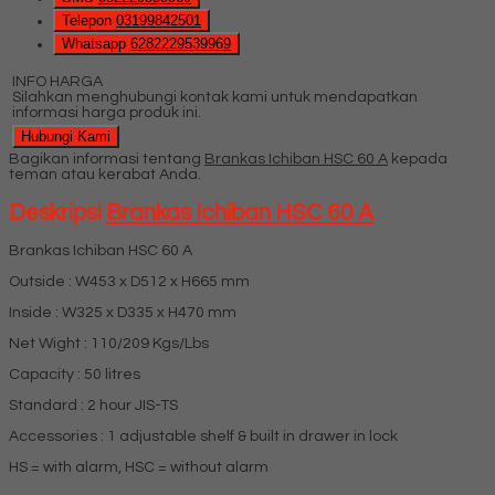
Telepon
03199842501
Whatsapp
6282229539969
INFO HARGA
Silahkan menghubungi kontak kami untuk mendapatkan
informasi harga produk ini.
Hubungi Kami
Bagikan informasi tentang
Brankas Ichiban HSC 60 A
kepada
teman atau kerabat Anda.
Deskripsi
Brankas Ichiban HSC 60 A
Brankas Ichiban HSC 60 A
Outside : W453 x D512 x H665 mm
Inside : W325 x D335 x H470 mm
Net Wight : 110/209 Kgs/Lbs
Capacity : 50 litres
Standard : 2 hour JIS-TS
Accessories : 1 adjustable shelf & built in drawer in lock
HS = with alarm, HSC = without alarm