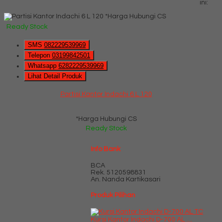
ini:
*Harga Hubungi CS
Ready Stock
SMS
082229539969
Telepon
03199842501
Whatsapp
6282229539969
Lihat Detail Produk
Partisi Kantor Indachi 6 L 120
*Harga Hubungi CS
Ready Stock
Info Bank
BCA
Rek.
5120598831
An. Nanda Kartikasari
Produk Pilihan
Kursi Kantor Indachi D-700 AL ....