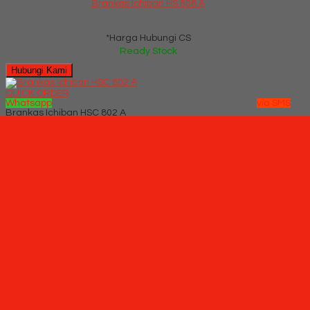
Brankas Ichiban HS 808 A
*Harga Hubungi CS
Ready Stock
Hubungi Kami
QUICK ORDER
Whatsapp
via SMS
Brankas Ichiban HSC 802 A
*Pemesanan dapat langsung menghubungi kontak di bawah
ini:
*Harga Hubungi CS
Ready Stock
SMS
082229539969
Telepon
03199842501
Whatsapp
6282229539969
Lihat Detail Produk
Brankas Ichiban HSC 802 A
*Harga Hubungi CS