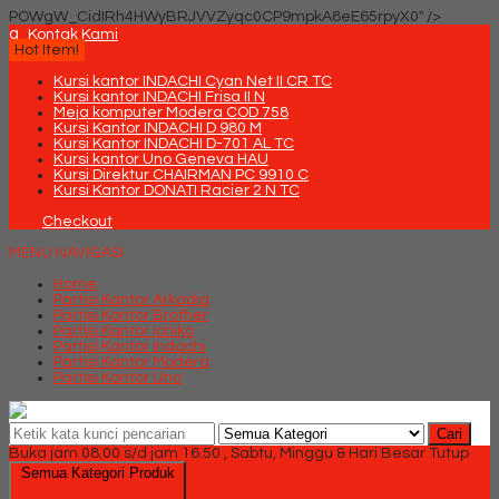
POWgW_CidIRh4HWyBRJVVZyqc0CP9mpkA8eE65rpyX0" />
q
Kontak Kami
Hot Item!
Kursi kantor INDACHI Cyan Net II CR TC
Kursi kantor INDACHI Frisa II N
Meja komputer Modera COD 758
Kursi Kantor INDACHI D 980 M
Kursi Kantor INDACHI D-701 AL TC
Kursi kantor Uno Geneva HAU
Kursi Direktur CHAIRMAN PC 9910 C
Kursi Kantor DONATI Racier 2 N TC
Checkout
MENU NAVIGASI
Home
Partisi Kantor Arkadia
Partisi Kantor Brother
Partisi Kantor Ichiko
Partisi Kantor Indachi
Partisi Kantor Modera
Partisi Kantor Uno
Cari
Buka jam 08.00 s/d jam 16.50 , Sabtu, Minggu & Hari Besar Tutup
Semua Kategori Produk