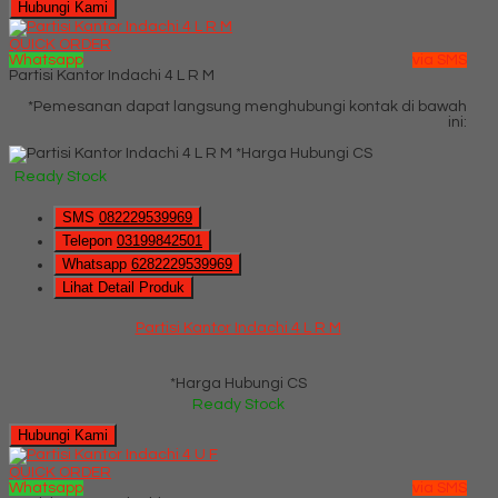
Hubungi Kami
QUICK ORDER
Whatsapp
via SMS
Partisi Kantor Indachi 4 L R M
*Pemesanan dapat langsung menghubungi kontak di bawah
ini:
*Harga Hubungi CS
Ready Stock
SMS
082229539969
Telepon
03199842501
Whatsapp
6282229539969
Lihat Detail Produk
Partisi Kantor Indachi 4 L R M
*Harga Hubungi CS
Ready Stock
Hubungi Kami
QUICK ORDER
Whatsapp
via SMS