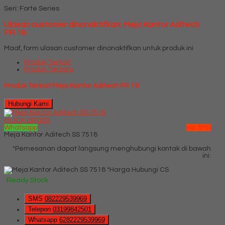
Seri: Forte Series
Ulasan customer dinonaktifkan: Meja Kantor Aditech
FR 19
Maaf, form ulasan customer dinonaktifkan untuk produk ini
Produk Terkait
Produk Terbaru
Produk Terkait Meja Kantor Aditech FR 19
Hubungi Kami
QUICK ORDER
Whatsapp
via SMS
Meja Kantor Aditech SS 7518
*Pemesanan dapat langsung menghubungi kontak di bawah
ini:
*Harga Hubungi CS
Ready Stock
SMS
082229539969
Telepon
03199842501
Whatsapp
6282229539969