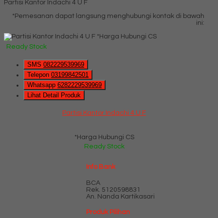
Partisi Kantor Indachi 4 U F
*Pemesanan dapat langsung menghubungi kontak di bawah
ini:
*Harga Hubungi CS
Ready Stock
SMS
082229539969
Telepon
03199842501
Whatsapp
6282229539969
Lihat Detail Produk
Partisi Kantor Indachi 4 U F
*Harga Hubungi CS
Ready Stock
Info Bank
BCA
Rek.
5120598831
An. Nanda Kartikasari
Produk Pilihan