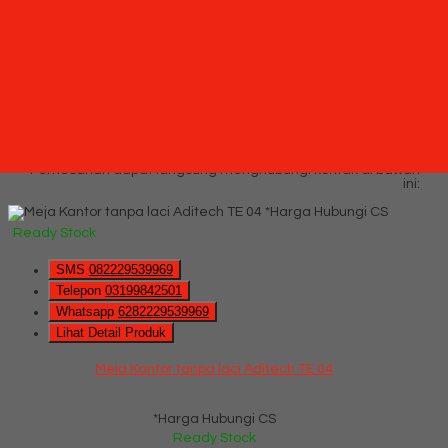
*Harga Hubungi CS
Ready Stock
Hubungi Kami
QUICK ORDER
Whatsapp
via SMS
Meja Kantor tanpa laci Aditech TE 04
*Pemesanan dapat langsung menghubungi kontak di bawah
ini:
*Harga Hubungi CS
Ready Stock
SMS
082229539969
Telepon
03199842501
Whatsapp
6282229539969
Lihat Detail Produk
Meja Kantor tanpa laci Aditech TE 04
*Harga Hubungi CS
Ready Stock