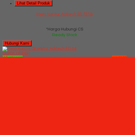
Lihat Detail Produk
Meja Kantor Aditech SS 7518
*Harga Hubungi CS
Ready Stock
Hubungi Kami
QUICK ORDER
Whatsapp
via SMS
Meja Kantor Direrktur Aditech FD 04
*Pemesanan dapat langsung menghubungi kontak di bawah
ini:
*Harga Hubungi CS
Ready Stock
SMS
082229539969
Telepon
03199842501
Whatsapp
6282229539969
Lihat Detail Produk
Meja Kantor Direrktur Aditech FD 04