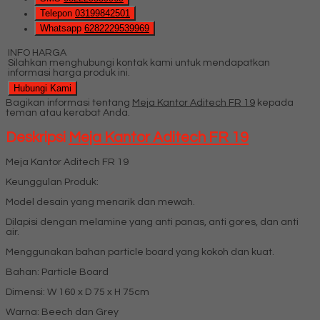
Telepon
03199842501
Whatsapp
6282229539969
INFO HARGA
Silahkan menghubungi kontak kami untuk mendapatkan
informasi harga produk ini.
Hubungi Kami
Bagikan informasi tentang
Meja Kantor Aditech FR 19
kepada
teman atau kerabat Anda.
Deskripsi
Meja Kantor Aditech FR 19
Meja Kantor Aditech FR 19
Keunggulan Produk:
Model desain yang menarik dan mewah.
Dilapisi dengan melamine yang anti panas, anti gores, dan anti
air.
Menggunakan bahan particle board yang kokoh dan kuat.
Bahan: Particle Board
Dimensi: W 160 x D 75 x H 75cm
Warna: Beech dan Grey