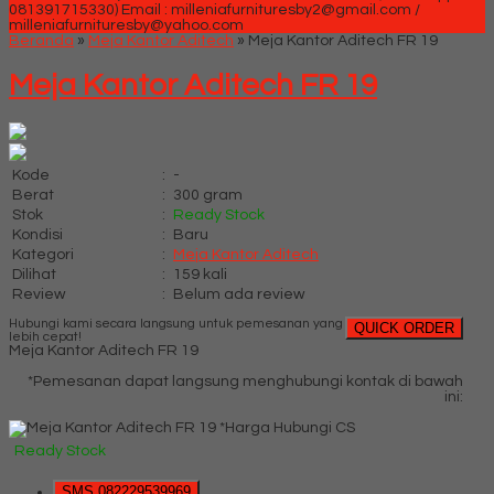
081391715330)
Email : milleniafurnituresby2@gmail.com /
milleniafurnituresby@yahoo.com
Beranda
»
Meja Kantor Aditech
»
Meja Kantor Aditech FR 19
Meja Kantor Aditech FR 19
Kode
:
-
Berat
:
300 gram
Stok
:
Ready Stock
Kondisi
:
Baru
Kategori
:
Meja Kantor Aditech
Dilihat
:
159 kali
Review
:
Belum ada review
Hubungi kami secara langsung untuk pemesanan yang
QUICK ORDER
lebih cepat!
Meja Kantor Aditech FR 19
*Pemesanan dapat langsung menghubungi kontak di bawah
ini:
*Harga Hubungi CS
Ready Stock
SMS
082229539969