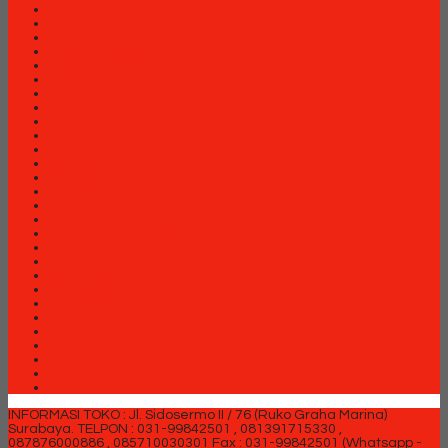
Lemari arsip Modera
Lemari Arsip VIP
Lemari Pakaian Expo
Lemari Pakaian Orbitrend
Locker Brother
Locker Elite
Meja Kantor Aditech
Meja Kantor Carrera
Meja Kantor Expo
Meja Kantor Indachi
Meja Kantor Modera
Meja Kantor Orbitrend
Meja Kantor Uno
Meja Kantor Vip
Meja Kantor Vip M Series
Meja Komputer Aditech
Meja Komputer Expo
Meja Komputer Modera
Meja Komputer Orbitrend
Meja Komputer Vip
Meja Rapat Aditech
Partisi Kantor Arkadia
Partisi Kantor Brother
Partisi Kantor Donati
Partisi Kantor Ichiko
Partisi Kantor Indachi
Partisi Kantor Modera
Partisi Kantor Uno
INFORMASI TOKO : Jl. Sidosermo II / 76 (Ruko Graha Marina)
Surabaya.
TELPON : 031-99842501 , 081391715330 ,
087876000886 , 085710030301 Fax : 031-99842501 (Whatsapp -