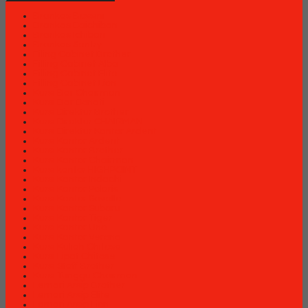
Brankas Bossini
Brankas Daichiban
Brankas Ichiban
Brankas Sentry
Filing Cabinet Brother
Filling Cabinet Alba
Filling Cabinet Elite
Filling Cabinet Lion
Kursi Bar Chairman
Kursi Bar Donati
Kursi Direktur Brother
Kursi Direktur CHAIRMAN
Kursi Direktur Kantor Ardent
Kursi Kantor Ardent
Kursi Kantor Brother
Kursi Kantor Chairman
Kursi kantor HIGHPOINT
Kursi Kantor Indachi
Kursi Kantor Polaris
Kursi Kantor Savello
Kursi Kantor Subaru
Kursi Kantor Tiger
Kursi Kantor Uno
Kursi Kantor Verona
Kursi Kuliah Chitose
Kursi Lipat Chitose
Kursi Staff Brother
Kursi Tunggu Chairman
Lemari Arsip Brother
Lemari Arsip Elite
Lemari Arsip Lion