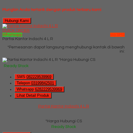
Mungkin Anda tertarik dengan produk terbaru kami
Hubungi Kami
QUICK ORDER
Whatsapp
via SMS
Partisi Kantor Indachi 4 L R
*Pemesanan dapat langsung menghubungi kontak di bawah
ini:
*Harga Hubungi CS
Ready Stock
SMS
082229539969
Telepon
03199842501
Whatsapp
6282229539969
Lihat Detail Produk
Partisi Kantor Indachi 4 L R
*Harga Hubungi CS
Ready Stock