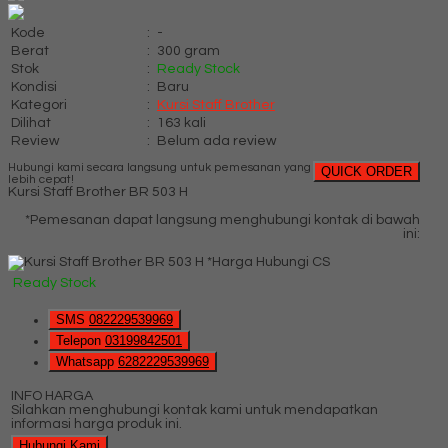
Kode
:
-
Berat
:
300 gram
Stok
:
Ready Stock
Kondisi
:
Baru
Kategori
:
Kursi Staff Brother
Dilihat
:
163 kali
Review
:
Belum ada review
Hubungi kami secara langsung untuk pemesanan yang
QUICK ORDER
lebih cepat!
Kursi Staff Brother BR 503 H
*Pemesanan dapat langsung menghubungi kontak di bawah
ini:
*Harga Hubungi CS
Ready Stock
SMS
082229539969
Telepon
03199842501
Whatsapp
6282229539969
INFO HARGA
Silahkan menghubungi kontak kami untuk mendapatkan
informasi harga produk ini.
Hubungi Kami