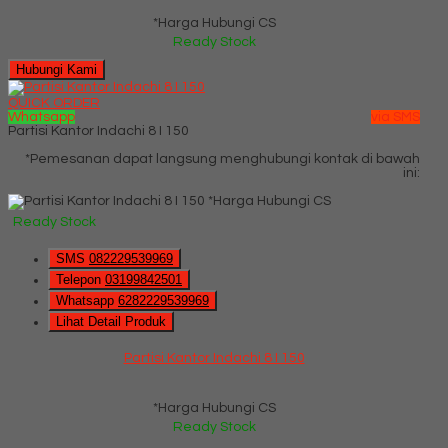
*Harga Hubungi CS
Ready Stock
Hubungi Kami
QUICK ORDER
Whatsapp
via SMS
Partisi Kantor Indachi 8 I 150
*Pemesanan dapat langsung menghubungi kontak di bawah
ini:
*Harga Hubungi CS
Ready Stock
SMS
082229539969
Telepon
03199842501
Whatsapp
6282229539969
Lihat Detail Produk
Partisi Kantor Indachi 8 I 150
*Harga Hubungi CS
Ready Stock