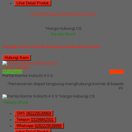
Lihat Detail Produk
Kursi Manager Brother BR 213 AH
*Harga Hubungi CS
Ready Stock
Mungkin Anda tertarik dengan produk terbaru kami
Hubungi Kami
QUICK ORDER
Whatsapp
via SMS
Partisi Kantor Indachi 4 X S
*Pemesanan dapat langsung menghubungi kontak di bawah
ini:
*Harga Hubungi CS
Ready Stock
SMS
082229539969
Telepon
03199842501
Whatsapp
6282229539969
Lihat Detail Produk