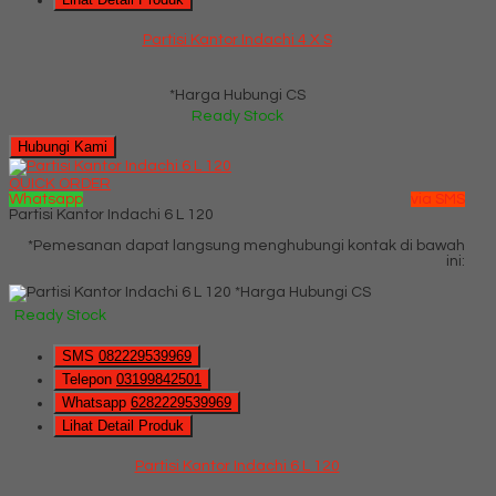
Partisi Kantor Indachi 4 X S
*Harga Hubungi CS
Ready Stock
Hubungi Kami
QUICK ORDER
Whatsapp
via SMS
Partisi Kantor Indachi 6 L 120
*Pemesanan dapat langsung menghubungi kontak di bawah
ini:
*Harga Hubungi CS
Ready Stock
SMS
082229539969
Telepon
03199842501
Whatsapp
6282229539969
Lihat Detail Produk
Partisi Kantor Indachi 6 L 120