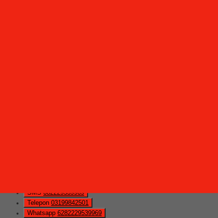
SMS
082229539969
Telepon
03199842501
Whatsapp
6282229539969
Lihat Detail Produk
Kursi Staff Brother BR 510 AH
*Harga Hubungi CS
Ready Stock
Hubungi Kami
QUICK ORDER
Whatsapp
via SMS
Kursi Manager Brother BR 213 AH
*Pemesanan dapat langsung menghubungi kontak di bawah
ini:
*Harga Hubungi CS
Ready Stock
SMS
082229539969
Telepon
03199842501
Whatsapp
6282229539969