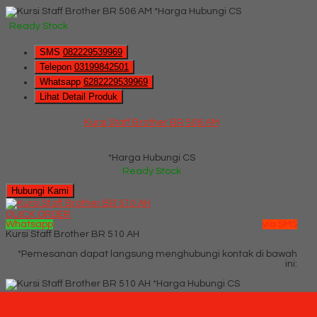
*Harga Hubungi CS
Ready Stock
SMS
082229539969
Telepon
03199842501
Whatsapp
6282229539969
Lihat Detail Produk
Kursi Staff Brother BR 506 AM
*Harga Hubungi CS
Ready Stock
Hubungi Kami
QUICK ORDER
Whatsapp
via SMS
Kursi Staff Brother BR 510 AH
*Pemesanan dapat langsung menghubungi kontak di bawah
ini:
*Harga Hubungi CS
Ready Stock