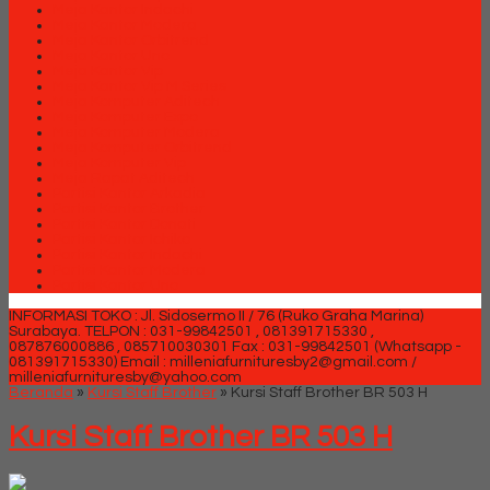
Meja Kantor Indachi
Meja Kantor Modera
Meja Kantor Orbitrend
Meja Kantor Uno
Meja Kantor Vip
Meja Kantor Vip M Series
Meja Komputer Aditech
Meja Komputer Expo
Meja Komputer Modera
Meja Komputer Orbitrend
Meja Komputer Vip
Meja Rapat Aditech
Partisi Kantor Arkadia
Partisi Kantor Brother
Partisi Kantor Donati
Partisi Kantor Ichiko
Partisi Kantor Indachi
Partisi Kantor Modera
Partisi Kantor Uno
INFORMASI TOKO : Jl. Sidosermo II / 76 (Ruko Graha Marina)
Surabaya.
TELPON : 031-99842501 , 081391715330 ,
087876000886 , 085710030301 Fax : 031-99842501 (Whatsapp -
081391715330)
Email : milleniafurnituresby2@gmail.com /
milleniafurnituresby@yahoo.com
Beranda
»
Kursi Staff Brother
»
Kursi Staff Brother BR 503 H
Kursi Staff Brother BR 503 H