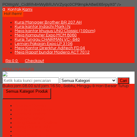
POWgW_CidIRh4HWyBRJVVZyqc0CP9mpkA8eE65rpyX0" />
q
Kontak Kami
Hot Item!
Kursi Manager Brother BR 207 AH
Kursi kantor Indachi Mark I N
Meja kantor khusus UNO Classic (100cm)
Meja Komputer Expo MCM 8060
Kursi Tunggu CHAIRMAN VC- 640
Lemari Pakaian Expo LP 3106
Meja Kantor Direrktur Aditech FD 04
Meja Rapat bundar Modera ACT 7012
Rp 0
0
Checkout
MENU NAVIGASI
Cari
Buka jam 08.00 s/d jam 16.50 , Sabtu, Minggu & Hari Besar Tutup
Semua Kategori Produk
Brankas Bossini
Brankas Daichiban
Brankas Ichiban
Brankas Sentry
Filing Cabinet Brother
Filling Cabinet Alba
Filling Cabinet Elite
Filling Cabinet Lion