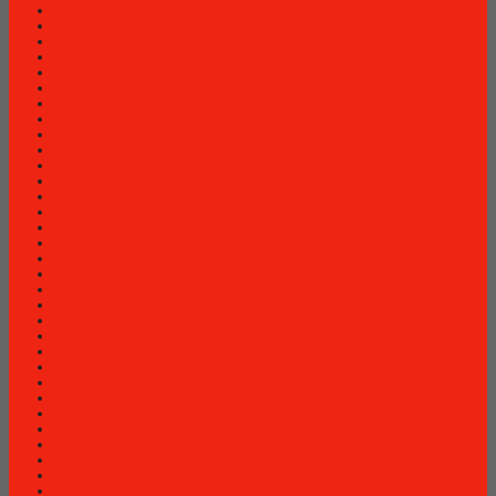
Kursi Bar Chairman
Kursi Bar Donati
Kursi Direktur Brother
Kursi Direktur CHAIRMAN
Kursi Direktur Kantor Ardent
Kursi Kantor Ardent
Kursi Kantor Brother
Kursi Kantor Chairman
Kursi kantor HIGHPOINT
Kursi Kantor Indachi
Kursi Kantor Polaris
Kursi Kantor Savello
Kursi Kantor Subaru
Kursi Kantor Tiger
Kursi Kantor Uno
Kursi Kantor Verona
Kursi Kuliah Chitose
Kursi Lipat Chitose
Kursi Staff Brother
Kursi Tunggu Chairman
Lemari Arsip Brother
Lemari Arsip Elite
Lemari Arsip Lion
Lemari arsip Modera
Lemari Arsip VIP
Lemari Pakaian Expo
Lemari Pakaian Orbitrend
Locker Brother
Locker Elite
Meja Kantor Aditech
Meja Kantor Carrera
Meja Kantor Expo